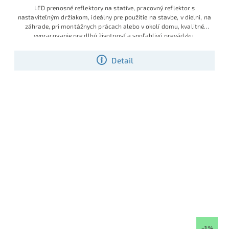
LED prenosné reflektory na statíve, pracovný reflektor s
nastaviteľným držiakom, ideálny pre použitie na stavbe, v dielni, na
záhrade, pri montážnych prácach alebo v okolí domu, kvalitné
vypracovanie pre dlhú životnosť a spoľahlivú prevádzku,
Detail
–1 %