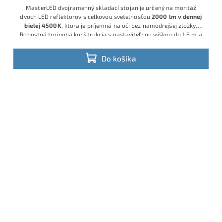
MasterLED dvojramenný skladací stojan je určený na montáž
dvoch LED reflektorov s celkovou svetelnosťou
2000 lm v dennej
bielej 4500K
, ktorá je príjemná na oči bez namodrejšej zložky.
Robustná trojnohá konštrukcia s nastaviteľnou výškou do 1,6 m a
sklopnými nohami umožňuje stabilné osvetlenie dielne, stavby či
skladu
Do košíka