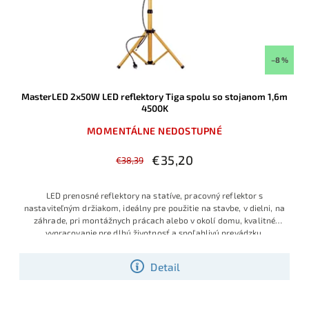
–8 %
MasterLED 2x50W LED reflektory Tiga spolu so stojanom 1,6m
4500K
MOMENTÁLNE NEDOSTUPNÉ
€35,20
€38,39
LED prenosné reflektory na statíve, pracovný reflektor s
nastaviteľným držiakom, ideálny pre použitie na stavbe, v dielni, na
záhrade, pri montážnych prácach alebo v okolí domu, kvalitné
vypracovanie pre dlhú životnosť a spoľahlivú prevádzku,
Detail