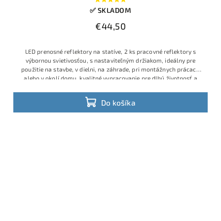
✅ SKLADOM
€44,50
LED prenosné reflektory na statíve, 2 ks pracovné reflektory s
výbornou svietivosťou, s nastaviteľným držiakom, ideálny pre
použitie na stavbe, v dielni, na záhrade, pri montážnych prácach
alebo v okolí domu, kvalitné vypracovanie pre dlhú životnosť a
Do košíka