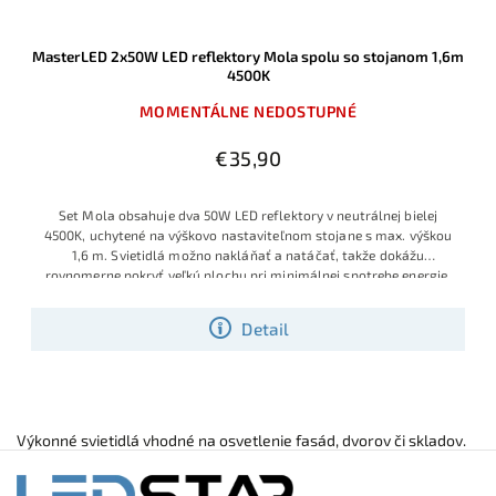
MasterLED 2x50W LED reflektory Mola spolu so stojanom 1,6m
4500K
MOMENTÁLNE NEDOSTUPNÉ
€35,90
Set Mola obsahuje dva 50W LED reflektory v neutrálnej bielej
4500K, uchytené na výškovo nastaviteľnom stojane s max. výškou
1,6 m. Svietidlá možno nakláňať a natáčať, takže dokážu
rovnomerne pokryť veľkú plochu pri minimálnej spotrebe energie.
Detail
Výkonné svietidlá vhodné na osvetlenie fasád, dvorov či skladov.