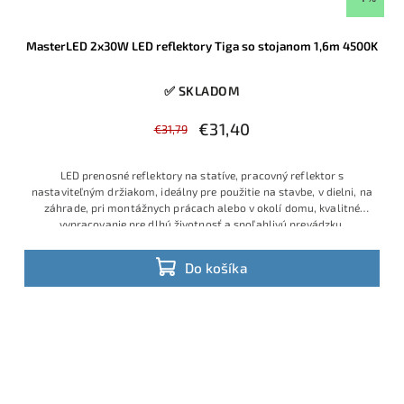
MasterLED 2x30W LED reflektory Tiga so stojanom 1,6m 4500K
✅ SKLADOM
€31,40
€31,79
LED prenosné reflektory na statíve, pracovný reflektor s
nastaviteľným držiakom, ideálny pre použitie na stavbe, v dielni, na
záhrade, pri montážnych prácach alebo v okolí domu, kvalitné
vypracovanie pre dlhú životnosť a spoľahlivú prevádzku,
Do košíka