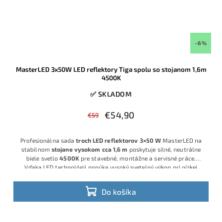
–6 %
MasterLED 3x50W LED reflektory Tiga spolu so stojanom 1,6m
4500K
✅ SKLADOM
€54,90
€59
Profesionálna sada
troch LED reflektorov 3×50 W
MasterLED na
stabilnom
stojane vysokom cca 1,6 m
poskytuje silné, neutrálne
biele svetlo
4500K
pre stavebné, montážne a servisné práce.
Vďaka LED technológii ponúka vysoký svetelný výkon pri nízkej
spotrebe a minimálnej údržbe, ideálna pre remeselníkov, firmy aj
náročných hobby používateľov.
Do košíka