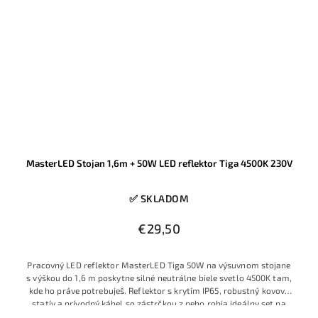
MasterLED Stojan 1,6m + 50W LED reflektor Tiga 4500K 230V
✅ SKLADOM
€29,50
Pracovný LED reflektor MasterLED Tiga 50W na výsuvnom stojane
s výškou do 1,6 m poskytne silné neutrálne biele svetlo 4500K tam,
kde ho práve potrebuješ. Reflektor s krytím IP65, robustný kovový
statív a prívodný kábel so zástrčkou z neho robia ideálny set na
stavbu, do dielne aj na osvetlenie exteriérových prác.