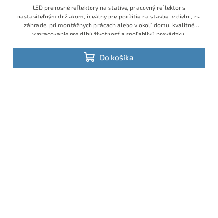
LED prenosné reflektory na statíve, pracovný reflektor s
nastaviteľným držiakom, ideálny pre použitie na stavbe, v dielni, na
záhrade, pri montážnych prácach alebo v okolí domu, kvalitné
vypracovanie pre dlhú životnosť a spoľahlivú prevádzku,
Do košíka