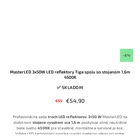
–6 %
MasterLED 3x50W LED reflektory Tiga spolu so stojanom 1,6m
4500K
✅ SKLADOM
€54,90
€59
Profesionálna sada
troch LED reflektorov 3×50 W
MasterLED na
stabilnom
stojane vysokom cca 1,6 m
poskytuje silné, neutrálne
biele svetlo
4500K
pre stavebné, montážne a servisné práce.
Vďaka LED technológii ponúka vysoký svetelný výkon pri nízkej
spotrebe a minimálnej údržbe, ideálna pre remeselníkov, firmy aj