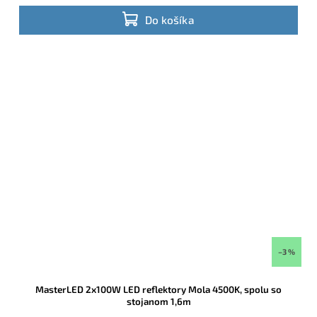
náročných hobby používateľov.
Do košíka
–3 %
MasterLED 2x100W LED reflektory Mola 4500K, spolu so
stojanom 1,6m