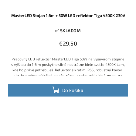
MasterLED Stojan 1,6m + 50W LED reflektor Tiga 4500K 230V
✅ SKLADOM
€29,50
Pracovný LED reflektor MasterLED Tiga 50W na výsuvnom stojane
s výškou do 1,6 m poskytne silné neutrálne biele svetlo 4500K tam,
kde ho práve potrebuješ. Reflektor s krytím IP65, robustný kovový
statív a prívodný kábel so zástrčkou z neho robia ideálny set na
stavbu, do dielne aj na osvetlenie exteriérových prác.
Do košíka