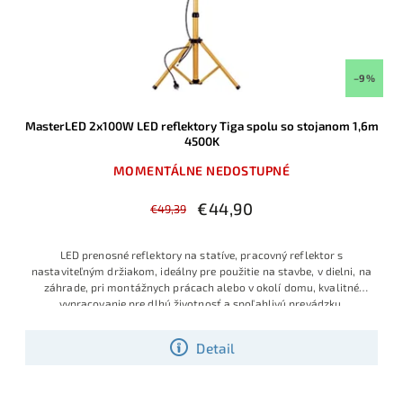
–9 %
MasterLED 2x100W LED reflektory Tiga spolu so stojanom 1,6m
4500K
MOMENTÁLNE NEDOSTUPNÉ
€44,90
€49,39
LED prenosné reflektory na statíve, pracovný reflektor s
nastaviteľným držiakom, ideálny pre použitie na stavbe, v dielni, na
záhrade, pri montážnych prácach alebo v okolí domu, kvalitné
vypracovanie pre dlhú životnosť a spoľahlivú prevádzku,
Detail