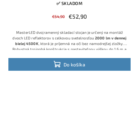
✅ SKLADOM
€52,90
€54,90
MasterLED dvojramenný skladací stojan je určený na montáž
dvoch LED reflektorov s celkovou svetelnosťou
2000 lm v dennej
bielej 4500K
, ktorá je príjemná na oči bez namodrejšej zložky.
Robustná trojnohá konštrukcia s nastaviteľnou výškou do 1,6 m a
sklopnými nohami umožňuje stabilné osvetlenie dielne, stavby či
skladu
Do košíka