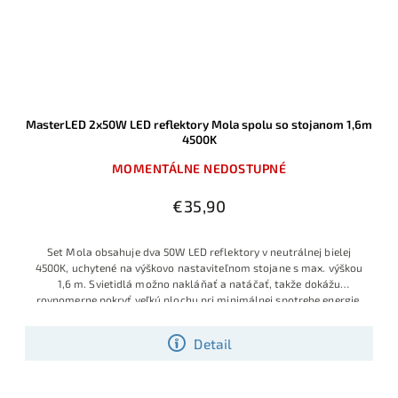
MasterLED 2x50W LED reflektory Mola spolu so stojanom 1,6m
4500K
MOMENTÁLNE NEDOSTUPNÉ
€35,90
Set Mola obsahuje dva 50W LED reflektory v neutrálnej bielej
4500K, uchytené na výškovo nastaviteľnom stojane s max. výškou
1,6 m. Svietidlá možno nakláňať a natáčať, takže dokážu
rovnomerne pokryť veľkú plochu pri minimálnej spotrebe energie.
Detail