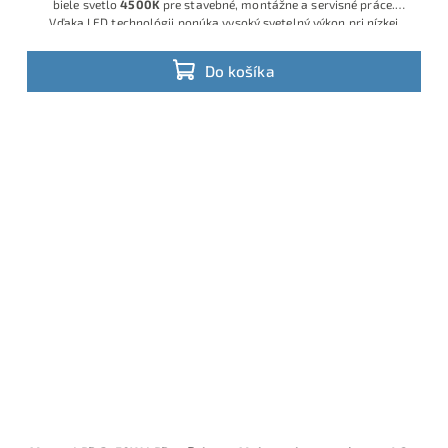
biele svetlo
4500K
pre stavebné, montážne a servisné práce.
Vďaka LED technológii ponúka vysoký svetelný výkon pri nízkej
spotrebe a minimálnej údržbe, ideálna pre remeselníkov, firmy aj
náročných hobby používateľov.
Do košíka