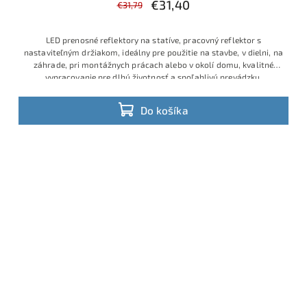
€31,40
€31,79
LED prenosné reflektory na statíve, pracovný reflektor s
nastaviteľným držiakom, ideálny pre použitie na stavbe, v dielni, na
záhrade, pri montážnych prácach alebo v okolí domu, kvalitné
vypracovanie pre dlhú životnosť a spoľahlivú prevádzku,
Do košíka