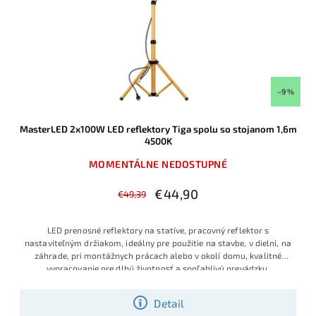
–9 %
MasterLED 2x100W LED reflektory Tiga spolu so stojanom 1,6m
4500K
MOMENTÁLNE NEDOSTUPNÉ
€44,90
€49,39
LED prenosné reflektory na statíve, pracovný reflektor s
nastaviteľným držiakom, ideálny pre použitie na stavbe, v dielni, na
záhrade, pri montážnych prácach alebo v okolí domu, kvalitné
vypracovanie pre dlhú životnosť a spoľahlivú prevádzku,
Detail