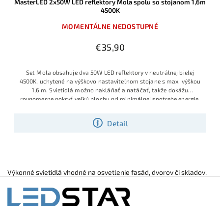
MasterLED 2x50W LED reflektory Mola spolu so stojanom 1,6m
4500K
MOMENTÁLNE NEDOSTUPNÉ
€35,90
Set Mola obsahuje dva 50W LED reflektory v neutrálnej bielej
4500K, uchytené na výškovo nastaviteľnom stojane s max. výškou
1,6 m. Svietidlá možno nakláňať a natáčať, takže dokážu
rovnomerne pokryť veľkú plochu pri minimálnej spotrebe energie.
Detail
Výkonné svietidlá vhodné na osvetlenie fasád, dvorov či skladov.