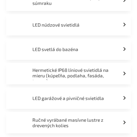
súmraku
LED núdzové svietidlá
LED svetlá do bazéna
Hermetické IP68 líniové svietidlá na
mieru (kúpeľňa, podlaha, fasáda,
terasa)
LED garážové a pivničné svietidla
Ručné vyrábané masívne lustre z
drevených kolies