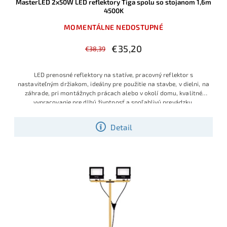
MasterLED 2x50W LED reflektory Tiga spolu so stojanom 1,6m
4500K
MOMENTÁLNE NEDOSTUPNÉ
€35,20
€38,39
LED prenosné reflektory na statíve, pracovný reflektor s
nastaviteľným držiakom, ideálny pre použitie na stavbe, v dielni, na
záhrade, pri montážnych prácach alebo v okolí domu, kvalitné
vypracovanie pre dlhú životnosť a spoľahlivú prevádzku,
Detail