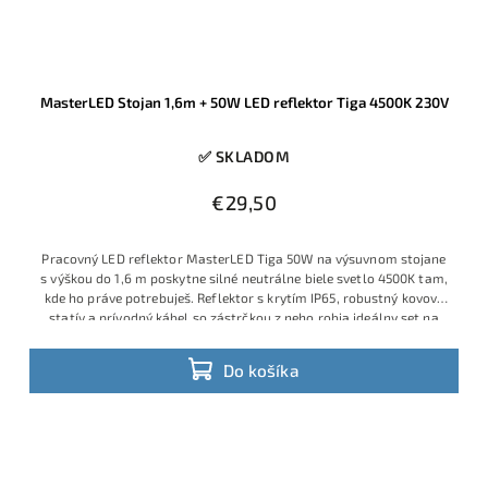
MasterLED Stojan 1,6m + 50W LED reflektor Tiga 4500K 230V
✅ SKLADOM
€29,50
Pracovný LED reflektor MasterLED Tiga 50W na výsuvnom stojane
s výškou do 1,6 m poskytne silné neutrálne biele svetlo 4500K tam,
kde ho práve potrebuješ. Reflektor s krytím IP65, robustný kovový
statív a prívodný kábel so zástrčkou z neho robia ideálny set na
stavbu, do dielne aj na osvetlenie exteriérových prác.
Do košíka