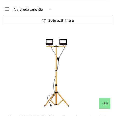
Najpredávanejšie
Najlacnejšie
Najdrahšie
Abecedne
–8 %