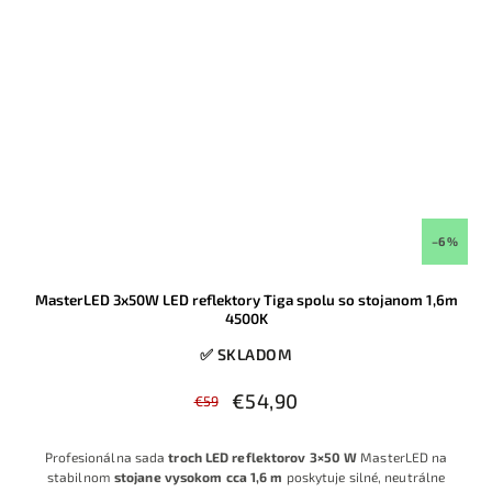
–6 %
MasterLED 3x50W LED reflektory Tiga spolu so stojanom 1,6m
4500K
✅ SKLADOM
€54,90
€59
Profesionálna sada
troch LED reflektorov 3×50 W
MasterLED na
stabilnom
stojane vysokom cca 1,6 m
poskytuje silné, neutrálne