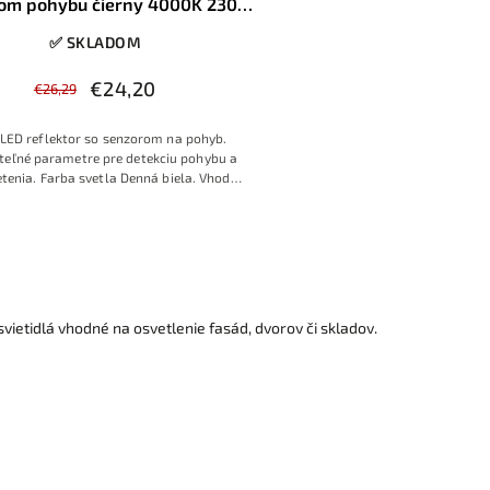
om pohybu čierny 4000K 230V
IP65
✅ SKLADOM
€24,20
€26,29
LED reflektor so senzorom na pohyb.
teľné parametre pre detekciu pohybu a
etenia. Farba svetla Denná biela. Vhodný
aj do exteriérov.
vietidlá vhodné na osvetlenie fasád, dvorov či skladov.