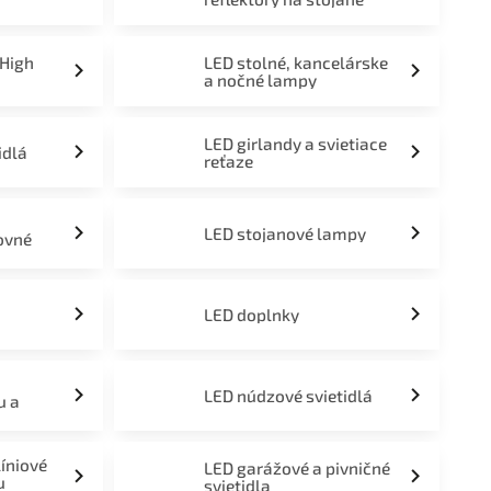
 High
LED stolné, kancelárske
a nočné lampy
LED girlandy a svietiace
idlá
reťaze
LED stojanové lampy
ovné
LED doplnky
LED núdzové svietidlá
u a
líniové
LED garážové a pivničné
u
svietidla