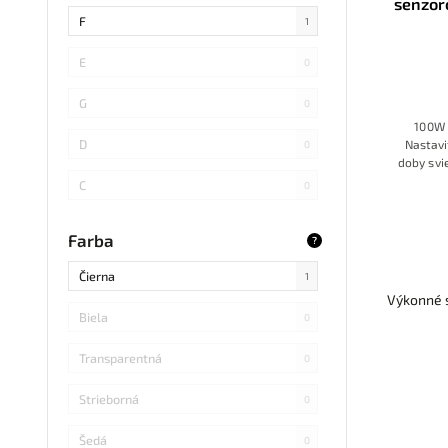
senzor
SMD 4014
0
F
1
COB
0
E
0
SMD 5730
0
G
0
100W 
SMD
0
D
Nastavi
0
doby svi
LED DIP
0
C
0
S14 LED
0
B
0
Farba
?
SMD Samsung
0
Čierna
1
Výkonné s
SMD 2838
0
Biela
0
SMD 2836
0
Transparentná
0
SMD 5730 Samsung
0
Strieborná
0
Refond
0
Šedá
0