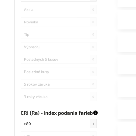
Akcia
0
Novinka
0
Tip
0
Výpredaj
0
Posledných 5 kusov
0
Posledné kusy
0
5 rokov záruka
0
3 roky záruka
0
CRI (Ra) - index podania farieb
?
>80
1
>70
0