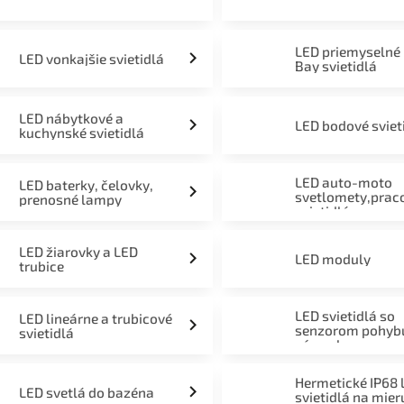
LED priemyselné
LED vonkajšie svietidlá
Bay svietidlá
LED nábytkové a
LED bodové sviet
kuchynské svietidlá
LED auto-moto
LED baterky, čelovky,
svetlomety,prac
prenosné lampy
svietidlá
LED žiarovky a LED
LED moduly
trubice
LED svietidlá so
LED lineárne a trubicové
senzorom pohyb
svietidlá
súmraku
Hermetické IP68 
LED svetlá do bazéna
svietidlá na mier