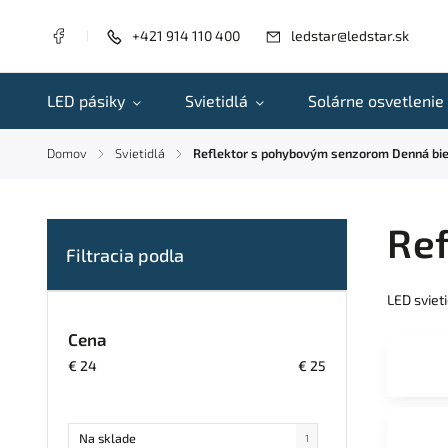
+421 914 110 400
ledstar@ledstar.sk
LED pásiky
Svietidlá
Solárne osvetlenie
Domov
Svietidlá
Reflektor s pohybovým senzorom Denná bie
/
/
Re
LED sviet
Cena
€
24
€
25
Na sklade
1