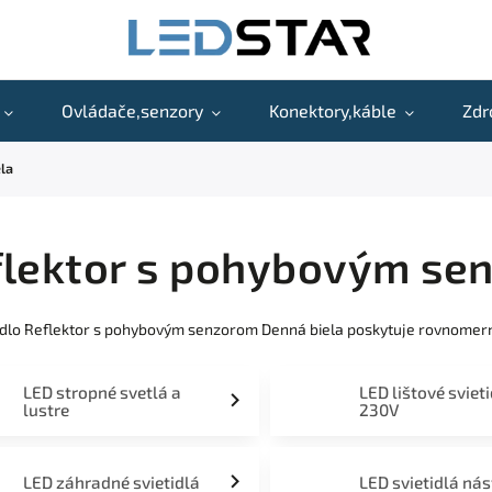
Ovládače,senzory
Konektory,káble
Zdr
la
flektor s pohybovým se
idlo Reflektor s pohybovým senzorom Denná biela poskytuje rovnomern
LED stropné svetlá a
LED lištové sviet
lustre
230V
LED záhradné svietidlá
LED svietidlá ná