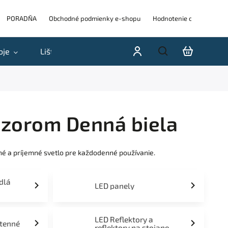
PORADŇA
Obchodné podmienky e-shopu
Hodnotenie obchodu
oje
Lišty
Akcie a výpredaje
Blog
H
nzorom Denná biela
é a príjemné svetlo pre každodenné používanie.
idlá
LED panely
LED Reflektory a
stenné
reflektory na stojane