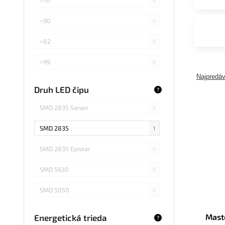
>90
0
>82
0
>99
0
Najpredáv
>75
0
Druh LED čipu
?
Záleží od použitej žiarovky
0
SMD 2835 Sanan
0
SMD 2835
1
SMD 2835 Epistar
0
SMD 5630
0
SMD 5050
0
COB Epistar
0
Mast
Energetická trieda
?