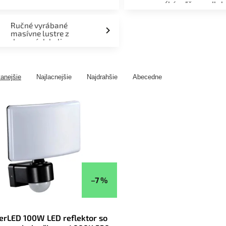
(kúpeľňa, podlah
fasáda, terasa)
Ručné vyrábané
masívne lustre z
drevených kolies
anejšie
Najlacnejšie
Najdrahšie
Abecedne
–7 %
erLED 100W LED reflektor so