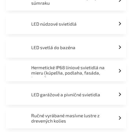
súmraku
LED núdzové svietidlá
LED svetlá do bazéna
Hermetické IP68 líniové svietidlá na
mieru (kúpeľňa, podlaha, fasáda,
terasa)
LED garážové a pivničné svietidla
Ručné vyrábané masívne lustre z
drevených kolies