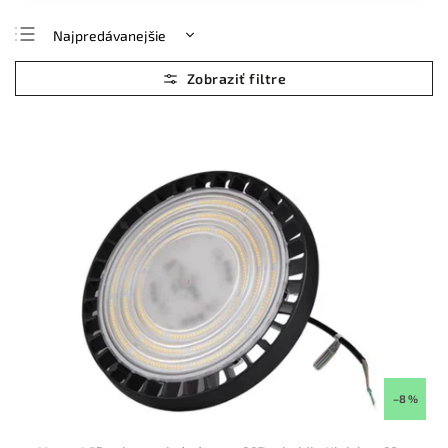
Najpredávanejšie
Najlacnejšie
Najdrahšie
Abecedne
–8 %