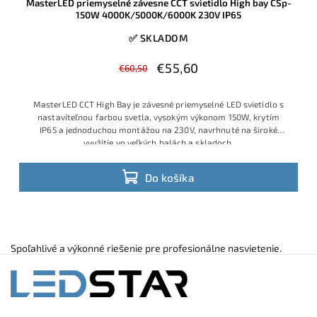
MasterLED priemyselné závesne CCT svietidlo High bay CSp-
150W 4000K/5000K/6000K 230V IP65
✅ SKLADOM
€55,60
€60,50
MasterLED C
CT High Bay je
závesné priem
yselné LED sv
ietidlo s
nastav
iteľnou farbou
svetla, vysok
ým výkonom 150
W, krytím
IP65
a jednoduchou
montážou na
230V, navrhnut
é na široké
využ
itie vo veľkých
halách a skl
adoch.
Do košíka
Spoľahlivé a výkonné riešenie pre profesionálne nasvietenie.