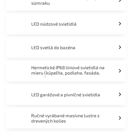
súmraku
LED núdzové svietidlá
LED svetlá do bazéna
Hermetické IP68 líniové svietidlá na
mieru (kúpeľňa, podlaha, fasáda,
terasa)
LED garážové a pivničné svietidla
Ručné vyrábané masívne lustre z
drevených kolies