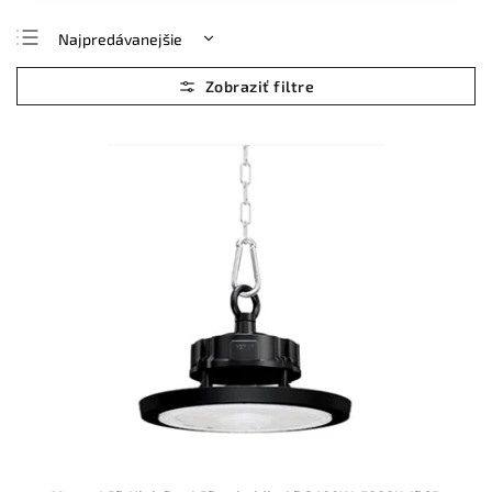
Najpredávanejšie
Najlacnejšie
Najdrahšie
Abecedne