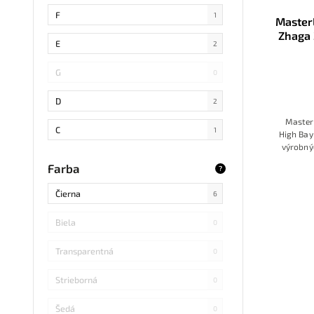
SMD 4014
0
F
1
Master
Zhaga 
COB
0
E
2
SMD 5730
0
G
0
SMD
0
D
2
Master
LED DIP
0
C
1
High Bay
výrobnýc
S14 LED
0
B
0
Farba
?
SMD Samsung
0
Čierna
6
SMD 2838
0
Biela
0
SMD 2836
0
Transparentná
0
SMD 5730 Samsung
0
Strieborná
0
Refond
0
Šedá
0