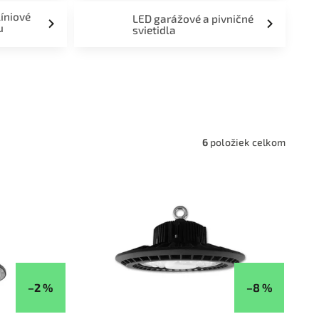
líniové
LED garážové a pivničné
u
svietidla
a,
6
položiek celkom
–2 %
–8 %