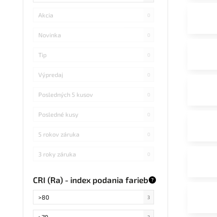
Akcia
0
Novinka
0
Tip
0
Výpredaj
0
Posledných 5 kusov
0
Posledné kusy
0
5 rokov záruka
0
3 roky záruka
0
CRI (Ra) - index podania farieb
?
>80
3
>70
3