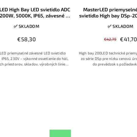
LED High Bay LED svietidlo ADC
MasterLED priemyseln
200W, 5000K, IP65, závesné –
svietidlo High bay DSp-
priemyselné osvetlenie
230V IP65
✅ SKLADOM
✅ SKLADOM
€58,30
€41,7
€42,79
LED priemyselné závesné LED svietidlo
High bay 200LED technické priemy
 IP65, 230V – výkonné osvetlenie do hál,
zo série DSp pre nízku cenovú úro
h priestorov, skladov, výrobných liniek
do prevádzok s požiadav
a iných pracovných priestorov
ekonomickú prevádzku s nižšo
elektrickej energie