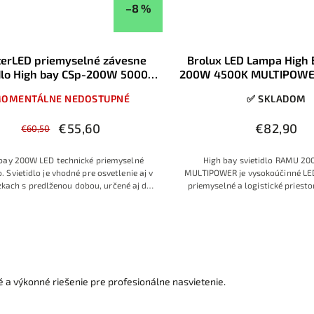
–8 %
erLED priemyselné závesne
Brolux LED Lampa High
idlo High bay CSp-200W 5000K
200W 4500K MULTIPOWER
230V IP65
výkonu
OMENTÁLNE NEDOSTUPNÉ
✅ SKLADOM
€55,60
€82,90
€60,50
bay 200W LED technické priemyselné
High bay svietidlo RAMU 2
o. Svietidlo
je vhodné pre osvetlenie aj v
MULTIPOWER je vysokoúčinné LED
kach s predlženou dobou, určené aj do
priemyselné a logistické priest
ších prevádzok s požiadavkami na
stropmi, vybavené kvalitnými či
konomickú prevádzku pri vysokej
driverom Lifud. Vďaka účinnosti
krytiu IP65/IK09, stmievanie 1–1
MULTIPOWER pre možnosť nasta
115/155/200 W ponúka mimoriad
spoľahlivú náhradu za výbojkov
é a výkonné riešenie pre profesionálne nasvietenie.