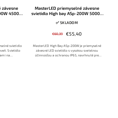
é závesne
MasterLED priemyselné závesne
200W 4500K
svietidlo High bay ASp-200W 5000K
230V IP65
✅ SKLADOM
0
€55,40
€60,39
selné svietidlo
MasterLED High Bay ASp-200W je priemyselné
veň. Svietidlo
závesné LED svietidlo s vysokou svetelnou
kami na
účinnosťou a ochranou IP65, navrhnuté pre
u spotrebou
efektívne osvetlenie výrobných hál, skladov a
.
dielní s vysokými stropmi.