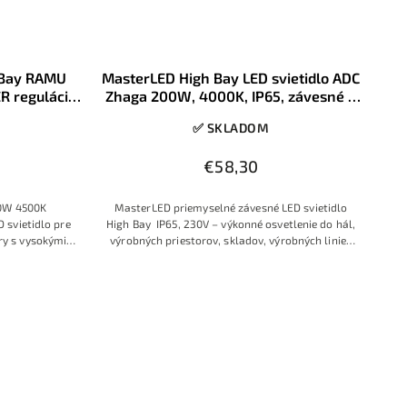
 Bay RAMU
MasterLED High Bay LED svietidlo ADC
 regulácia
Zhaga 200W, 4000K, IP65, závesné –
priemyselné osvetlenie
✅ SKLADOM
€58,30
00W 4500K
MasterLED priemyselné závesné LED svietidlo
 svietidlo pre
High Bay IP65, 230V – výkonné osvetlenie do hál,
ory s vysokými
výrobných priestorov, skladov, výrobných liniek
pmi Lumileds a
a iných pracovných priestorov
 až 180 lm/W,
0 V a funkcii
venia výkonu
ne úspornú a
é svietidlá.