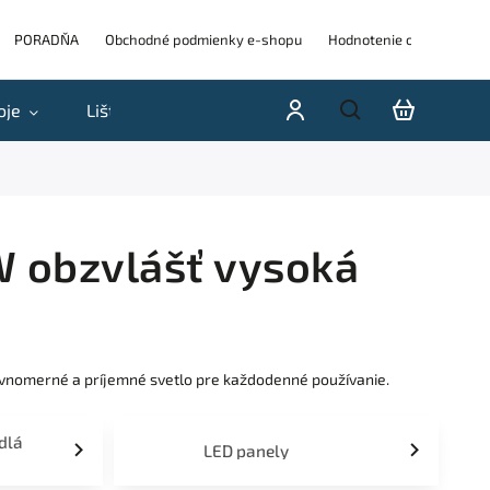
PORADŇA
Obchodné podmienky e-shopu
Hodnotenie obchodu
oje
Lišty
Akcie a výpredaje
Blog
H
W obzvlášť vysoká
rovnomerné a príjemné svetlo pre každodenné používanie.
idlá
LED panely