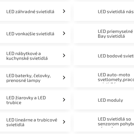
LED záhradné svietidlá
LED svietidlá ná
LED priemyselné
LED vonkajšie svietidlá
Bay svietidlá
LED nábytkové a
LED bodové sviet
kuchynské svietidlá
LED auto-moto
LED baterky, čelovky,
svetlomety,prac
prenosné lampy
svietidlá
LED žiarovky a LED
LED moduly
trubice
LED svietidlá so
LED lineárne a trubicové
senzorom pohyb
svietidlá
súmraku