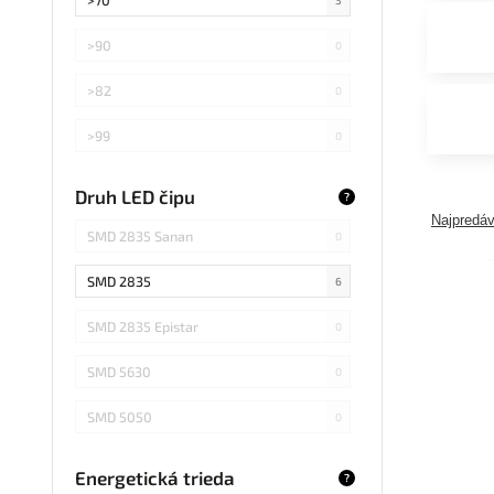
>90
0
>82
0
>99
0
>75
0
Druh LED čipu
?
Najpredáv
Záleží od použitej žiarovky
0
SMD 2835 Sanan
0
SMD 2835
6
SMD 2835 Epistar
0
SMD 5630
0
SMD 5050
0
COB Epistar
0
Energetická trieda
?