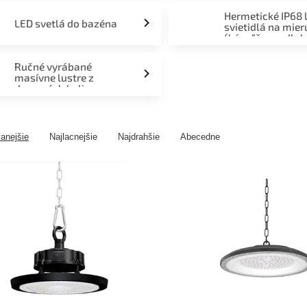
Hermetické IP68 
LED svetlá do bazéna
svietidlá na mier
(kúpeľňa, podlah
fasáda, terasa)
Ručné vyrábané
masívne lustre z
drevených kolies
anejšie
Najlacnejšie
Najdrahšie
Abecedne