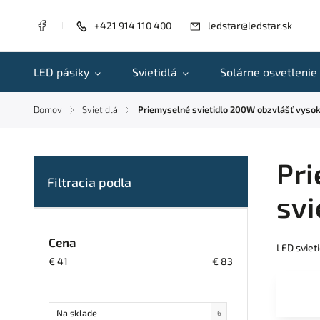
+421 914 110 400
ledstar@ledstar.sk
LED pásiky
Svietidlá
Solárne osvetlenie
Domov
Svietidlá
Priemyselné svietidlo 200W obzvlášť vysok
/
/
Pri
svi
Cena
LED sviet
€
41
€
83
Na sklade
6