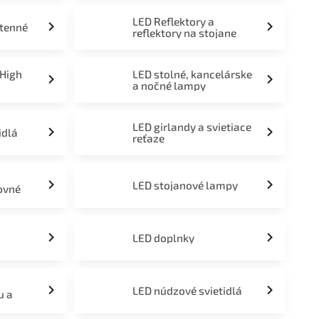
LED Reflektory a
stenné
reflektory na stojane
 High
LED stolné, kancelárske
a nočné lampy
LED girlandy a svietiace
idlá
reťaze
LED stojanové lampy
ovné
LED doplnky
LED núdzové svietidlá
u a