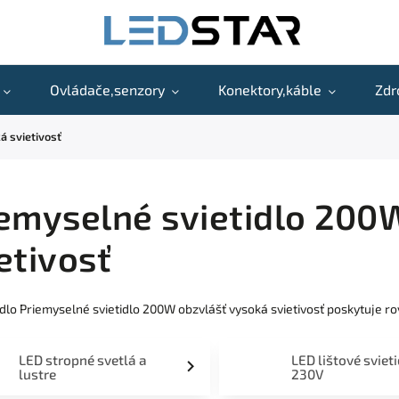
Ovládače,senzory
Konektory,káble
Zdr
á svietivosť
emyselné svietidlo 200
etivosť
idlo Priemyselné svietidlo 200W obzvlášť vysoká svietivosť poskytuje 
LED stropné svetlá a
LED lištové sviet
lustre
230V