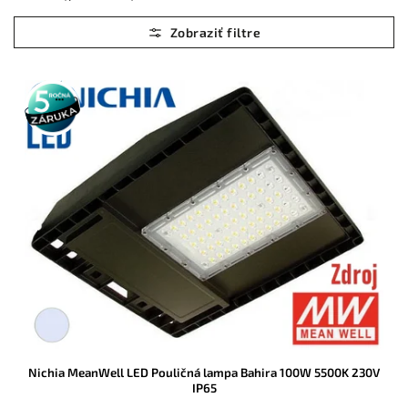
Najlacnejšie
Najdrahšie
Abecedne
5 rokov
záruka
Nichia MeanWell LED Pouličná lampa Bahira 100W 5500K 230V
IP65