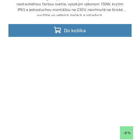
nastav
iteľnou farbou
svetla, vysok
ým výkonom 150
W, krytím
IP65
a jednoduchou
montážou na
230V, navrhnut
é na široké
využ
itie vo veľkých
halách a skl
adoch.
Do košíka
–8 %