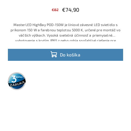
€74,90
€82
MasterLED HighBay POD-150W je líniové závesné LED svietidlo s
príkonom 150 W a farebnou teplotou 5000 K, určené pre montáž vo
väčších výškach. Vysoká svetelná účinnosť a priemyselné
vyhotovenie s krytím IP65 z neho robia spoľahlivé riešenie pre
celoplošné osvetlenie výrobných hál, skladov či logistických
centier.
Do košíka
3 roky
záruka