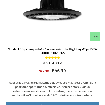
–8 %
MasterLED priemyselné závesne svietidlo High bay ASp-150W
5000K 230V IP65
✅ SKLADOM
€46,30
€50,49
Robustné závesné priemyselné LED svietidlo MasterLED ASp-150W
poskytuje optimálne osvetlenie veľkých priestorov vďaka
extrémnemu svetelnému toku, studenej bielej farbe svetla a
odolnosti voči prachu a vode (IP65). Ideálne pre výrobné haly,
sklady, logistické centrá a športové priestory s vysokým stropom.