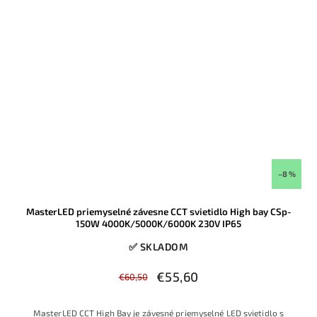
–8 %
MasterLED priemyselné závesne CCT svietidlo High bay CSp-
150W 4000K/5000K/6000K 230V IP65
✅ SKLADOM
€55,60
€60,50
MasterLED C
CT High Bay je
závesné priem
yselné LED sv
ietidlo s