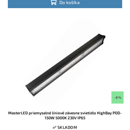
Do košíka
–8 %
MasterLED priemyselné líniové závesne svietidlo HighBay POD-
150W 5000K 230V IP65
✅ SKLADOM