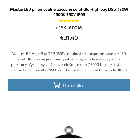
MasterLED priemyselné závesne svietidlo High bay DSp-150W
4500K 230V IP65
✅ SKLADOM
€31,40
MasterLED High Bay DSP-150W je robustné a úsporné závesné LED
svietidlo určené pre priemyselné haly, sklady alebo výrobné
priestory. Vyniká vysokým svetelným tokom (15000 lm), neutrálnou
bielou farbou svetla (4500K), odolnosťou voči prachu a vode (IP65)
a jednoduchou inštaláciou na 230V.
Do košíka