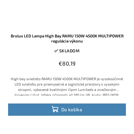
Brolux LED Lampa High Bay RAMU 150W 4500K MULTIPOWER
regulácia výkonu
✅ SKLADOM
€80,19
High bay svietidlo RAMU 150W 4500K MULTIPOWER je vysokoúčinné
LED svietidlo pre priemyselné a logistické priestory s vysokými
stropmi, vybavené kvalitnými čipmi Lumileds a značkovým
driverom Lifud. Vďaka účinnosti až 180 lm/W, krytiu IP65/IK09,
stmievaniu 1–10 V a funkcii MULTIPOWER pre možnosť nastavenia
výkonu 85/115/150 W ponúka mimoriadne úspornú a spoľahlivú
Do košíka
náhradu za výbojkové svietidlá.