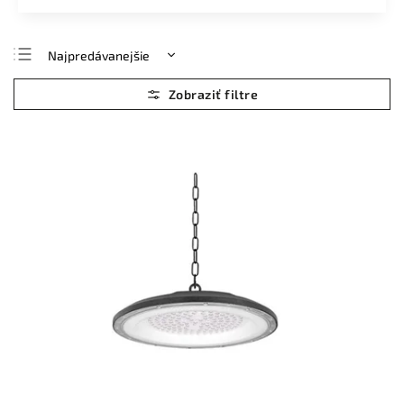
Najpredávanejšie
Najlacnejšie
Najdrahšie
Abecedne