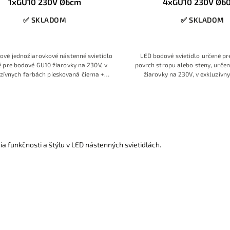
1xGU10 230V Ø6cm
4xGU10 230V Ø6
✅ SKLADOM
✅ SKLADOM
ové jednožiarovkové nástenné svietidlo
LED bodové svietidlo určené p
 pre bodové GU10 žiarovky na 230V, v
povrch stropu alebo steny, určen
zívnych farbách pieskovaná čierna +
žiarovky na 230V, v exkluzívn
idovaná zlatá pre luxusný vzhľad
pieskovaná čierna + oxidovaná zl
vzhľad
a funkčnosti a štýlu v LED nástenných svietidlách.