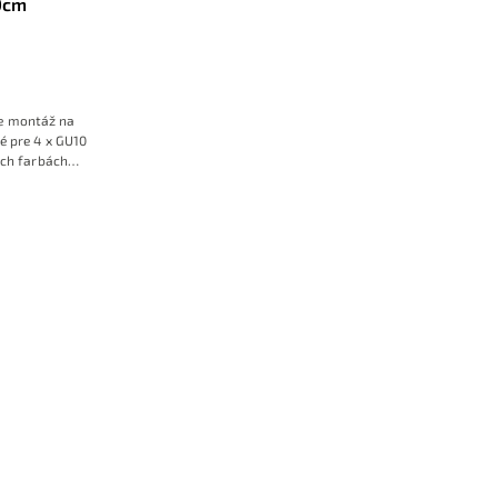
0cm
re montáž na
é pre 4 x GU10
ych farbách
atá pre luxusný