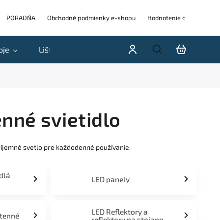
PORADŇA
Obchodné podmienky e-shopu
Hodnotenie obchodu
oje
Lišty
Akcie a výpredaje
Blog
H
nné svietidlo
ríjemné svetlo pre každodenné používanie.
idlá
LED panely
LED Reflektory a
stenné
reflektory na stojane