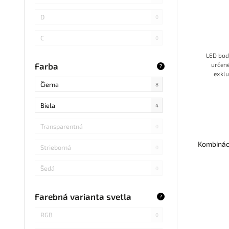
SMD
0
D
0
LED DIP
0
C
0
S14 LED
0
LED bod
B
0
určené
Farba
?
exklu
SMD Samsung
0
ox
Čierna
8
SMD 2838
0
Biela
4
SMD 2836
0
Transparentná
0
SMD 5730 Samsung
0
Kombináci
Strieborná
0
Refond
0
Šedá
0
COB Bridgelux
0
Modrá
0
Farebná varianta svetla
?
RGB
0
Svetlé drevo
0
RGB
0
SMD s integrovaným obvodom
0