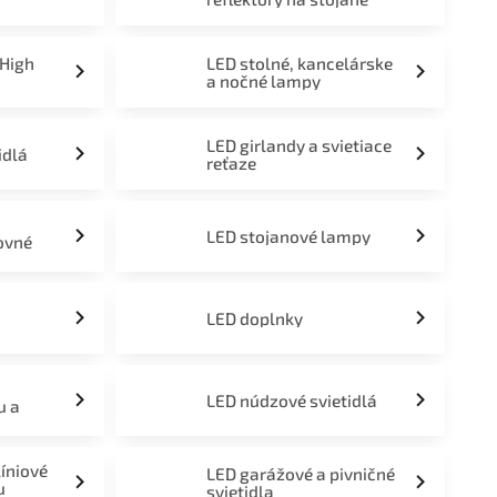
 High
LED stolné, kancelárske
a nočné lampy
LED girlandy a svietiace
idlá
reťaze
LED stojanové lampy
ovné
LED doplnky
LED núdzové svietidlá
u a
líniové
LED garážové a pivničné
u
svietidla