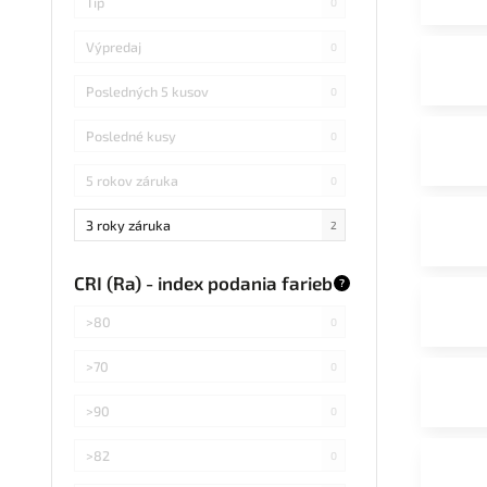
Tip
0
Výpredaj
0
Posledných 5 kusov
0
Posledné kusy
0
5 rokov záruka
0
3 roky záruka
2
CRI (Ra) - index podania farieb
?
>80
0
>70
0
>90
0
>82
0