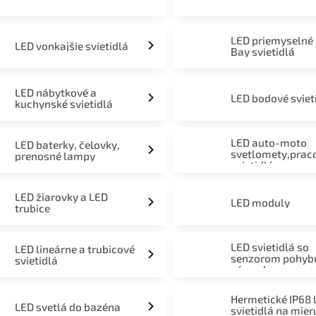
LED priemyselné
LED vonkajšie svietidlá
Bay svietidlá
LED nábytkové a
LED bodové sviet
kuchynské svietidlá
LED auto-moto
LED baterky, čelovky,
svetlomety,prac
prenosné lampy
svietidlá
LED žiarovky a LED
LED moduly
trubice
LED svietidlá so
LED lineárne a trubicové
senzorom pohyb
svietidlá
súmraku
Hermetické IP68 
LED svetlá do bazéna
svietidlá na mier