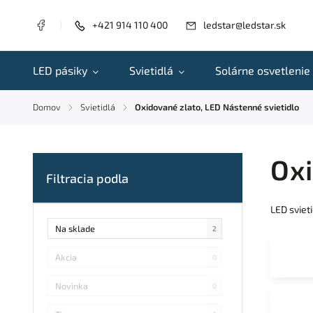
+421 914 110 400
ledstar@ledstar.sk
LED pásiky
Svietidlá
Solárne osvetlenie
Domov
Svietidlá
Oxidované zlato, LED Nástenné svietidlo
/
/
Oxi
LED sviet
Na sklade
2
Akcia
0
Novinka
0