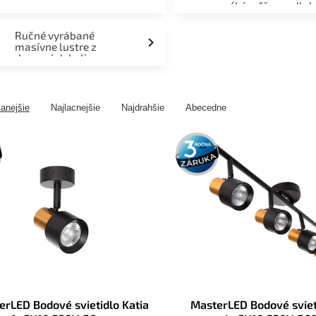
(kúpeľňa, podlah
fasáda, terasa)
Ručné vyrábané
masívne lustre z
drevených kolies
anejšie
Najlacnejšie
Najdrahšie
Abecedne
3 roky
záruka
erLED Bodové svietidlo Katia
MasterLED Bodové sviet