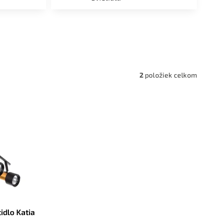
a,
2
položiek celkom
idlo Katia