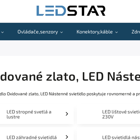
Ovládače,senzory
Konektory,káble
Zdr
dované zlato, LED Náste
idlo Oxidované zlato, LED Nástenné svietidlo poskytuje rovnomerné a p
LED stropné svetlá a
LED lištové sviet
lustre
230V
LED záhradné svietidlá
LED svietidlá ná