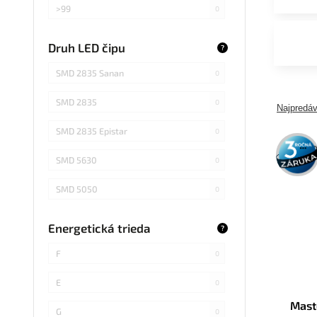
>99
0
>75
0
Druh LED čipu
?
Záleží od použitej žiarovky
0
SMD 2835 Sanan
0
SMD 2835
0
Najpredáv
SMD 2835 Epistar
0
3 roky
záruka
SMD 5630
0
SMD 5050
0
COB Epistar
0
Energetická trieda
?
SMD 4014
0
F
0
COB
0
E
0
Mast
SMD 5730
0
G
0