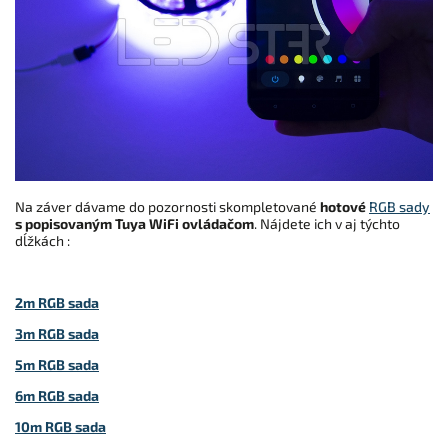
Na záver dávame do pozornosti skompletované
hotové
RGB sady
s popisovaným Tuya WiFi ovládačom
. Nájdete ich v aj týchto
dĺžkách :
2m RGB sada
3m RGB sada
5m RGB sada
6m RGB sada
10m RGB sada