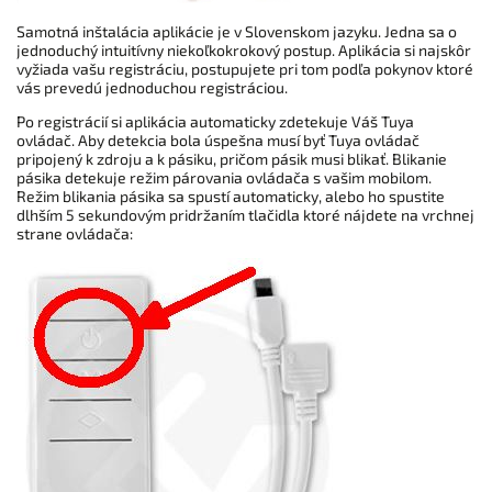
Samotná inštalácia aplikácie je v Slovenskom jazyku. Jedna sa o
jednoduchý intuitívny niekoľkokrokový postup. Aplikácia si najskôr
vyžiada vašu registráciu, postupujete pri tom podľa pokynov ktoré
vás prevedú jednoduchou registráciou.
Po registrácií si aplikácia automaticky zdetekuje Váš Tuya
ovládač. Aby detekcia bola úspešna musí byť Tuya ovládač
pripojený k zdroju a k pásiku, pričom pásik musi blikať. Blikanie
pásika detekuje režim párovania ovládača s vašim mobilom.
Režim blikania pásika sa spustí automaticky, alebo ho spustite
dlhším 5 sekundovým pridržaním tlačidla ktoré nájdete na vrchnej
strane ovládača: