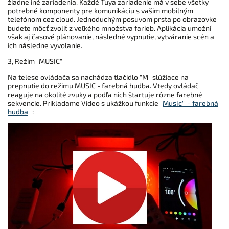
žiadne iné zariadenia. Každé Tuya zariadenie má v sebe všetky
potrebné komponenty pre komunikáciu s vašim mobilným
telefónom cez cloud. Jednoduchým posuvom prsta po obrazovke
budete môcť zvoliť z veľkého množstva farieb. Aplikácia umožní
však aj časové plánovanie, následné vypnutie, vytváranie scén a
ich následne vyvolanie.
3, Režim "MUSIC"
Na telese ovládača sa nachádza tlačidlo "M" slúžiace na
prepnutie do režimu MUSIC - farebná hudba. Vtedy ovládač
reaguje na okolité zvuky a podľa nich štartuje rôzne farebné
sekvencie. Prikladame Video s ukážkou funkcie "
Music" - farebná
hudba
" :