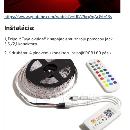
https://www.youtube.com/watch?v=UCA7brqYgAc&t=13s
Inštalácia:
1, Pripojiť Tuya ovládač k napájaciemu zdroju pomocou jack
5,5,/2,1 konektora.
2, K druhému 4 pinovému konektoru pripojiť RGB LED pásik.