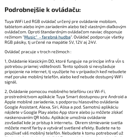
Podrobnejšie k ovládaču:
Tuya WiFi Led RGB ovládač určený pre ovládanie mobilom,
tabletom alebo iným zariadením alebo tiež vlastným diaľkovým
ovládačom. Oproti štandardným ovládačom naviac disponuje
režimom "
Music" - farebná hudba
". Ovládač podporuje všetky
RGB pásiky, tj určené na mapätie 5V, 12V aj 24V.
Ovládač pracuje v troch režimoch :
1, Ovládanie klasickým DO, ktoré funguje na princípe infra vĺn s
potrebou priamej viditeľnosti. Tento spôsob si nevyžaduje
pripojenie na internet, tj využijete ho v prípadoch keď nebudete
mať poruke mobilný telefón, alebo keď nebude dostupný WiFi
signál.
2, Ovládanie pomocou mobilného telefónu cez Wi-Fi,
prostredníctvom aplikácie Tuya Smart dostupnou pre Android a
Apple mobilné zariadenia, s podporou hlasového ovládania
Google Assistant, Alexa, Siri, Alisa a pod. Samotnú aplikáciu
nájdete v Google Play alebo App store alebo ju môžete získať
naskenovaním QR kódu. Aplikácie umožnia ovládanie
zovšadiaľ kde je prístup k internetu. Okrem stmievanie svetla
môžete meniť farby a vytvárať svetlené efekty. Budete na to
používať váš mobilný telefón. Nebudete k tomu potrebovať už