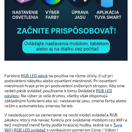
Farebný
RGB LED pásik
sa používa na rôzne účely, či už pri
podsvietení nábytku alebo osvetlení miestnosti. Pri osvetlení
miestnosti hraje prim pri podsvietení znížených stropov. Aby sme
vedeli pásik ovládať, používame k tomu Ovládače
RGB LED
pásikov
. Na výber je veľa druhov, všetky však disponujú
základnými funkciami ako sú : nastavenie jasu, zmena farby alebo
režim s automatickou zmenou farieb.
V nasledujúcom sa zameriame na novší model ovládača RGB
pásikov, ktorý má naviac funkciu pre ovládanie mobilom cez WiFi a
tiež možnosť meniť farby podľa hrajúcej hudby. Jedná sa o
Tuya
WiFi RGB LED ovládač
s vynikajúcim pomerom Cena / Výkon !