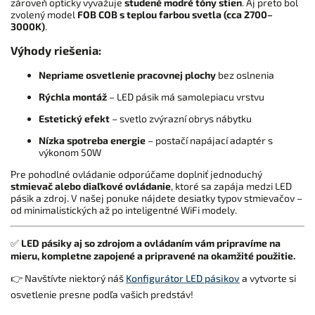
zároveň opticky vyvažuje
studené modré tóny stien
. Aj preto bol
zvolený model
FOB COB s teplou farbou svetla (cca 2700–
3000K)
.
Výhody riešenia:
Nepriame osvetlenie pracovnej plochy
bez oslnenia
Rýchla montáž
– LED pásik má samolepiacu vrstvu
Estetický efekt
– svetlo zvýrazní obrys nábytku
Nízka spotreba energie
– postačí napájací adaptér s
výkonom 50W
Pre pohodlné ovládanie odporúčame doplniť jednoduchý
stmievač alebo diaľkové ovládanie
, ktoré sa zapája medzi LED
pásik a zdroj. V našej ponuke nájdete desiatky typov stmievačov –
od minimalistických až po inteligentné WiFi modely.
✅
LED pásiky aj so zdrojom a ovládaním vám pripravíme na
mieru, kompletne zapojené a pripravené na okamžité použitie.
👉 Navštívte niektorý náš
Konfigurátor LED pásikov
a vytvorte si
osvetlenie presne podľa vašich predstáv!