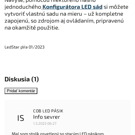
jednoduchého
Konfigurátora LED sád
si môžete
vytvoriť vlastnú sadu na mieru – už kompletne
zapojenú, so zdrojom aj ovládaním, pripravenú
na okamžité použitie.
LedStar pVa 01/2023
Diskusia (1)
Pridať komentár
COB LED PÁSIK
IS
Info sevrer
1.5.2025 06:27
Mal som stolík osvetlený so starým LED pásikom,