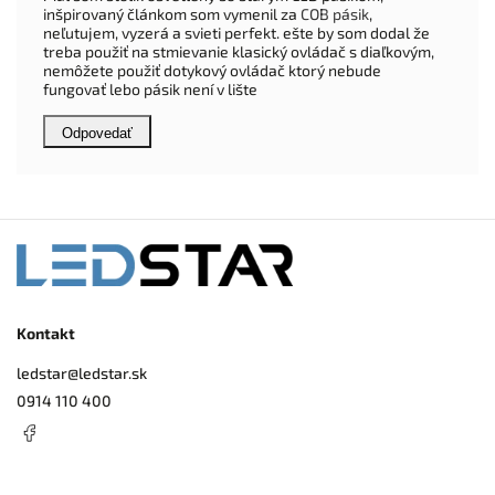
inšpirovaný článkom som vymenil za
COB pásik
,
neľutujem, vyzerá a svieti perfekt. ešte by som dodal že
treba použiť na stmievanie klasický ovládač s diaľkovým,
nemôžete použiť dotykový ovládač ktorý nebude
fungovať lebo pásik není v lište
Odpovedať
Kontakt
ledstar
@
ledstar.sk
0914 110 400