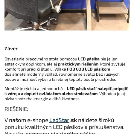
Záver
Osvetlenie pracovného stola pomocou
LED pásika
nie je len
estetickým doplnkom, ale aj
praktickým riešením
, ktoré zvyšuje
komfort pri práci či štúdiu. Vďaka
FOB COB LED pásikom
dosiahnete moderný vzhľad, rovnomerné svetlo bez rušivých
bodov a možnosť výberu farebnej teploty podľa prostredia.
Montáž je rýchla a jednoduchá –
LED pásik stačí nalepiť, pripojiť
k zdroju a doplniť ovládačom alebo stmievačom
. Výhodou je aj
nízka spotreba energie a dlhá životnosť.
RIEŠENIE:
V našom e-shope
LedStar
.sk
nájdete širokú
ponuku kvalitných LED pásikov a príslušenstva.
Navyše, pomocou niektorého nášho