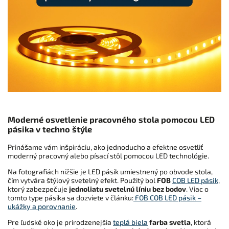
Moderné osvetlenie pracovného stola pomocou LED
pásika v techno štýle
Prinášame vám inšpiráciu, ako jednoducho a efektne osvetliť
moderný pracovný alebo písací stôl pomocou LED technológie.
Na fotografiách nižšie je LED pásik umiestnený po obvode stola,
čím vytvára štýlový svetelný efekt. Použitý bol
FOB
COB LED pásik
,
ktorý zabezpečuje
jednoliatu svetelnú líniu bez bodov
. Viac o
tomto type pásika sa dozviete v článku:
FOB COB LED pásik –
ukážky a porovnanie
.
Pre ľudské oko je prirodzenejšia
teplá biela
farba svetla
, ktorá