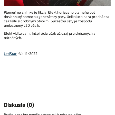
Plameň na snímke je fikcia. Efekt horiaceho plameňa bol
dosiahnutý pomocou generátory pary. Unikajúca para prechádza
cez lištu s drobnými otvormi. Súčasťou lišty je zospodu
umiestnený LED pásik.
Efekt vidíte sami. Inšpirácia však už ozaj pre skúsených a
náročných.
LedStar
pVa 11/2022
Diskusia (0)
Buďte prvý, kto napíše príspevok k tejto položke.