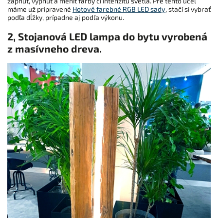
zapnúť, vypnúť a meniť farby či intenzitu svetla. Pre tento účel
máme už pripravené
Hotové farebné
RGB LED sady
, stačí si vybrať
podľa dĺžky, prípadne aj podľa výkonu.
2, Stojanová LED lampa do bytu vyrobená
z masívneho dreva.