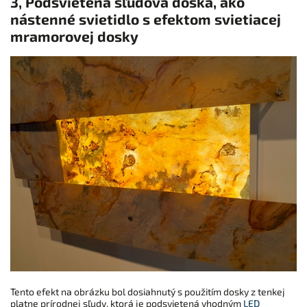
3, Podsvietená sľudová doska, ako
nástenné svietidlo s efektom svietiacej
mramorovej dosky
Tento efekt na obrázku bol dosiahnutý s použitím dosky z tenkej
platne prírodnej sľudy, ktorá je podsvietená vhodným
LED