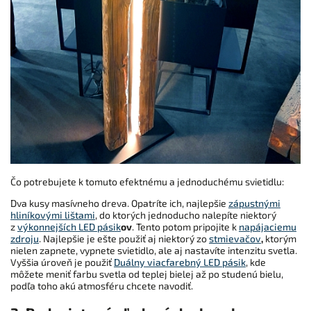
Čo potrebujete k tomuto efektnému a jednoduchému svietidlu:
Dva kusy masívneho dreva. Opatríte ich, najlepšie
zápustnými
hliníkovými lištami
, do ktorých jednoducho nalepíte niektorý
z
výkonnejších LED pásik
ov
. Tento potom pripojite k
napájaciemu
zdroju
. Najlepšie je ešte použiť aj niektorý zo
stmievačov
,
ktorým
nielen zapnete, vypnete svietidlo, ale aj nastavíte intenzitu svetla.
Vyššia úroveň je použiť
Duálny viacfarebný LED pásik
, kde
môžete meniť farbu svetla od teplej bielej až po studenú bielu,
podľa toho akú atmosféru chcete navodiť.