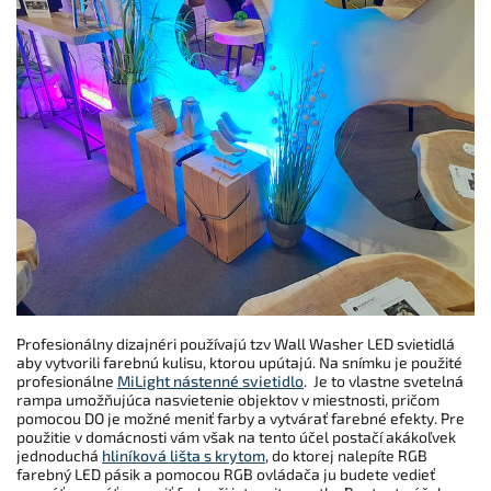
Profesionálny dizajnéri používajú tzv Wall Washer LED svietidlá
aby vytvorili farebnú kulisu, ktorou upútajú. Na snímku je použité
profesionálne
MiLight nástenné svietidlo
. Je to vlastne svetelná
rampa umožňujúca nasvietenie objektov v miestnosti, pričom
pomocou DO je možné meniť farby a vytvárať farebné efekty. Pre
použitie v domácnosti vám však na tento účel postačí akákoľvek
jednoduchá
hliníková lišta s krytom
, do ktorej nalepíte RGB
farebný LED pásik a pomocou RGB ovládača ju budete vedieť