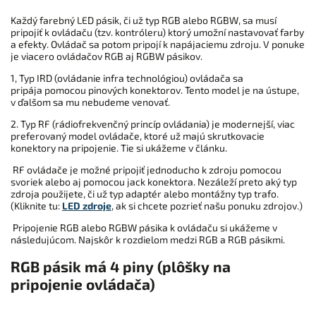
Každý farebný LED pásik, či už typ RGB alebo RGBW, sa musí
pripojiť k ovládaču (tzv. kontróleru) ktorý umožní nastavovať farby
a efekty. Ovládač sa potom pripojí k napájaciemu zdroju. V ponuke
je viacero ovládačov RGB aj RGBW pásikov.
1, Typ IRD (ovládanie infra technológiou) ovládača sa
pripája pomocou pinových konektorov. Tento model je na ústupe,
v ďalšom sa mu nebudeme venovať.
2. Typ RF (rádiofrekvenčný princíp ovládania) je modernejší, viac
preferovaný model ovládače, ktoré už majú skrutkovacie
konektory na pripojenie. Tie si ukážeme v článku.
RF ovládače je možné pripojiť jednoducho k zdroju pomocou
svoriek alebo aj pomocou jack konektora. Nezáleží preto aký typ
zdroja použijete, či už typ adaptér alebo montážny typ trafo.
(Kliknite tu:
LED zdroje
, ak si chcete pozrieť našu ponuku zdrojov.)
Pripojenie RGB alebo RGBW pásika k ovládaču si ukážeme v
následujúcom.
Najskôr k rozdielom medzi RGB a RGB pásikmi.
RGB pásik má 4 piny (plôšky na
pripojenie ovládača)