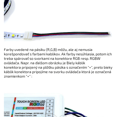
Farby uvedené na pásiku (R,G,B) môžu, ale aj nemusia
korešpondovať s farbami kablikov. Ak farby nesúhlasia, potom ich
treba spárovať so svorkami na konektore RGB resp. RGBW
ovládača. Napr. na ďalšom obrázku je Biely káblik
konektora pripojený na plôšku pásika s označením "+", preto bieky
káblik konektora pripojíme na svorku ovládača ktorá je označená
znamienkom "+" :