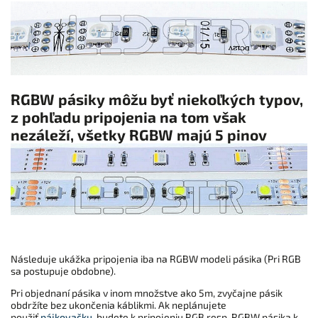
RGBW pásiky môžu byť niekoľkých typov,
z pohľadu pripojenia na tom však
nezáleží, všetky RGBW majú 5 pinov
Následuje ukážka pripojenia iba na RGBW modeli pásika (Pri RGB
sa postupuje obdobne).
Pri objednaní pásika v inom množstve ako 5m, zvyčajne pásik
obdržíte bez ukončenia káblikmi. Ak neplánujete
použiť
pájkovačku
, budete k pripojeniu RGB resp. RGBW pásika k