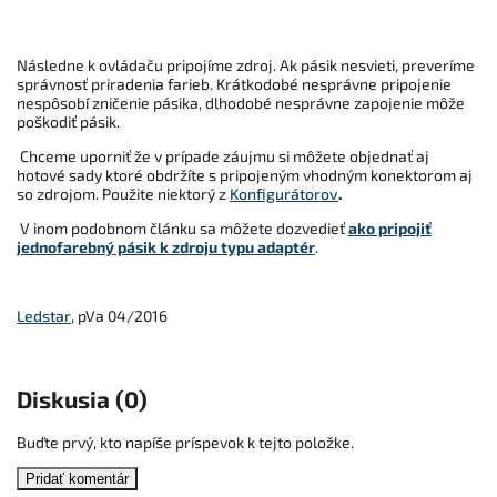
Následne k ovládaču pripojíme zdroj. Ak pásik nesvieti, preveríme
správnosť priradenia farieb. Krátkodobé nesprávne pripojenie
nespôsobí zničenie pásika, dlhodobé nesprávne zapojenie môže
poškodiť pásik.
Chceme uporniť že v prípade záujmu si môžete objednať aj
hotové sady ktoré obdržíte s pripojeným vhodným konektorom aj
so zdrojom. Použite niektorý z
Konfigurátorov
.
V inom podobnom článku sa môžete dozvedieť
ako pripojiť
jednofarebný pásik k zdroju typu adaptér
.
Ledstar
, pVa 04/2016
Diskusia (0)
Buďte prvý, kto napíše príspevok k tejto položke.
Pridať komentár