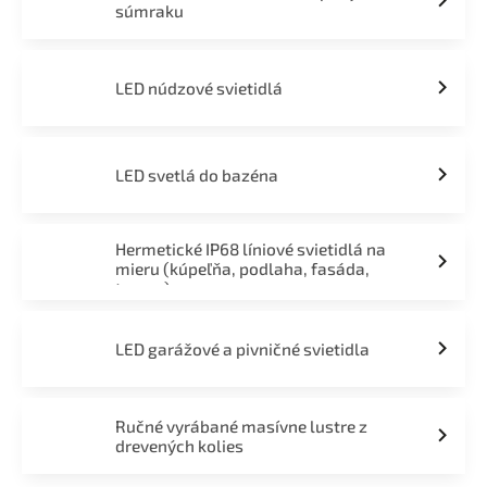
súmraku
LED núdzové svietidlá
LED svetlá do bazéna
Hermetické IP68 líniové svietidlá na
mieru (kúpeľňa, podlaha, fasáda,
terasa)
LED garážové a pivničné svietidla
Ručné vyrábané masívne lustre z
drevených kolies