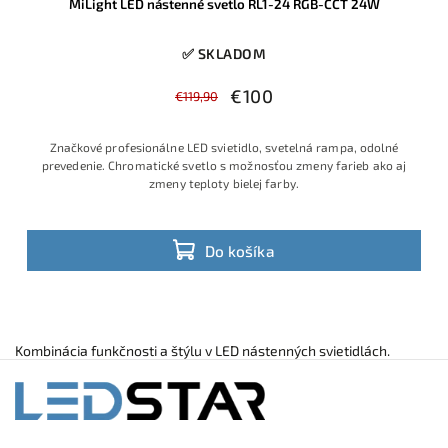
MiLight LED nástenné svetlo RL1-24 RGB-CCT 24W
✅ SKLADOM
€100
€119,90
Značkové profesionálne LED svietidlo, svetelná rampa, odolné
prevedenie. Chromatické svetlo s možnosťou zmeny farieb ako aj
zmeny teploty bielej farby.
Do košíka
Kombinácia funkčnosti a štýlu v LED nástenných svietidlách.