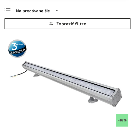
Najpredávanejšie
Najlacnejšie
Najdrahšie
Abecedne
3 roky
záruka
–16 %