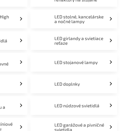
 High
LED stolné, kancelárske
a nočné lampy
LED girlandy a svietiace
idlá
reťaze
LED stojanové lampy
ovné
LED doplnky
LED núdzové svietidlá
u a
líniové
LED garážové a pivničné
u
svietidla