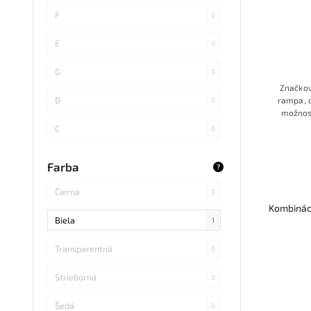
SMD 4014
0
F
0
COB
0
E
0
SMD 5730
0
G
0
Značkov
SMD
0
D
rampa, o
0
možnosť
LED DIP
0
C
0
S14 LED
0
B
0
Farba
?
SMD Samsung
0
Čierna
0
Kombináci
SMD 2838
0
Biela
1
SMD 2836
0
Transparentná
0
SMD 5730 Samsung
0
Strieborná
0
Refond
0
Šedá
0