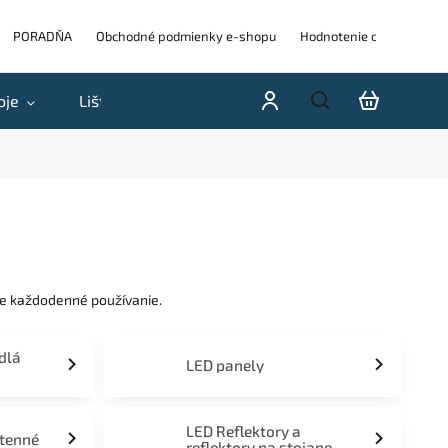
PORADŇA
Obchodné podmienky e-shopu
Hodnotenie obchodu
oje
Lišty
Akcie a výpredaje
Blog
H
re každodenné používanie.
idlá
LED panely
LED Reflektory a
stenné
reflektory na stojane