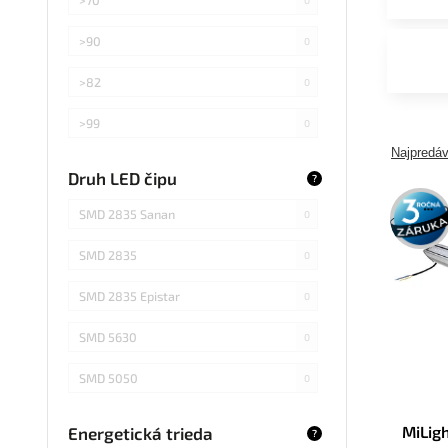
>90
0
>82
0
>99
0
Najpredáv
>75
0
Druh LED čipu
?
3 roky
Záleží od použitej žiarovky
0
SMD 2835 Sanan
záruka
0
SMD 2835
0
SMD 2835 Epistar
0
SMD 5630
0
SMD 5050
0
COB Epistar
0
MiLig
Energetická trieda
?