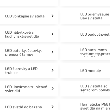
LED priemyselné
LED vonkajšie svietidlá
Bay svietidlá
LED nábytkové a
LED bodové sviet
kuchynské svietidlá
LED auto-moto
LED baterky, čelovky,
svetlomety,prac
prenosné lampy
svietidlá
LED žiarovky a LED
LED moduly
trubice
LED svietidlá so
LED lineárne a trubicové
senzorom pohyb
svietidlá
súmraku
Hermetické IP68 
LED svetlá do bazéna
svietidlá na mier