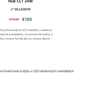
RGB-CCT 24W
✅ SKLADOM
€100
€119,90
é profesionálne LED svietidlo, svetelná
dolné prevedenie. Chromatické svetlo s
ou zmeny farieb ako aj zmeny teploty
bielej farby.
a funkčnosti a štýlu v LED nástenných svietidlách.