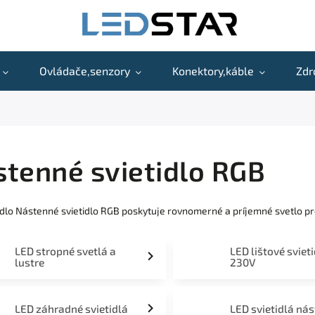
Ovládače,senzory
Konektory,káble
Zdr
tenné svietidlo RGB
idlo Nástenné svietidlo RGB poskytuje rovnomerné a príjemné svetlo p
LED stropné svetlá a
LED lištové sviet
lustre
230V
LED záhradné svietidlá
LED svietidlá ná