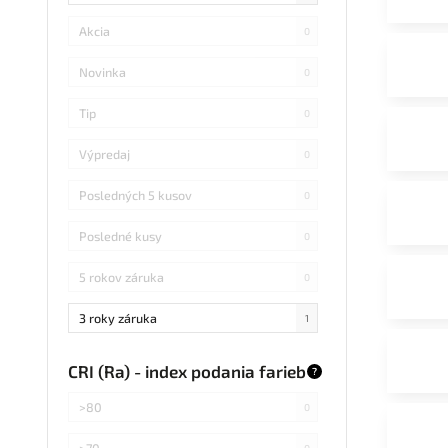
Akcia
0
Novinka
0
Tip
0
Výpredaj
0
Posledných 5 kusov
0
Posledné kusy
0
5 rokov záruka
0
3 roky záruka
1
CRI (Ra) - index podania farieb
?
>80
0
>70
0