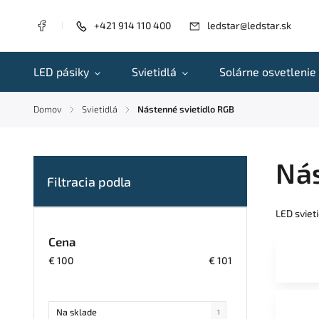
+421 914 110 400
ledstar@ledstar.sk
LED pásiky
Svietidlá
Solárne osvetlenie
Domov
Svietidlá
Nástenné svietidlo RGB
/
/
Nás
LED sviet
Cena
€
100
€
101
Na sklade
1