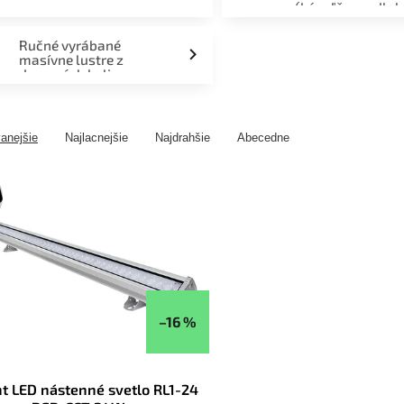
(kúpeľňa, podlah
fasáda, terasa)
Ručné vyrábané
masívne lustre z
drevených kolies
anejšie
Najlacnejšie
Najdrahšie
Abecedne
–16 %
ht LED nástenné svetlo RL1-24