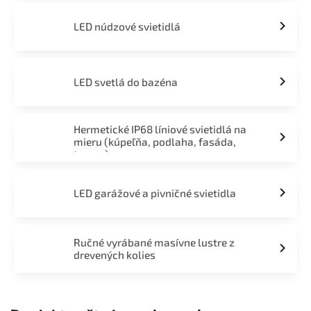
LED núdzové svietidlá
LED svetlá do bazéna
Hermetické IP68 líniové svietidlá na
mieru (kúpeľňa, podlaha, fasáda,
terasa)
LED garážové a pivničné svietidla
Ručné vyrábané masívne lustre z
drevených kolies