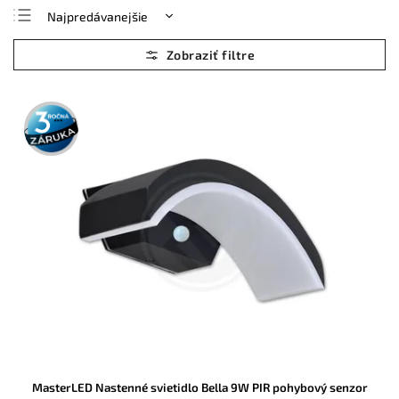
Najpredávanejšie
Najlacnejšie
Najdrahšie
Abecedne
3 roky
záruka
MasterLED Nastenné svietidlo Bella 9W PIR pohybový senzor