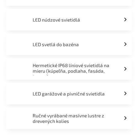
LED núdzové svietidlá
LED svetlá do bazéna
Hermetické IP68 líniové svietidlá na
mieru (kúpeľňa, podlaha, fasáda,
terasa)
LED garážové a pivničné svietidla
Ručné vyrábané masívne lustre z
drevených kolies