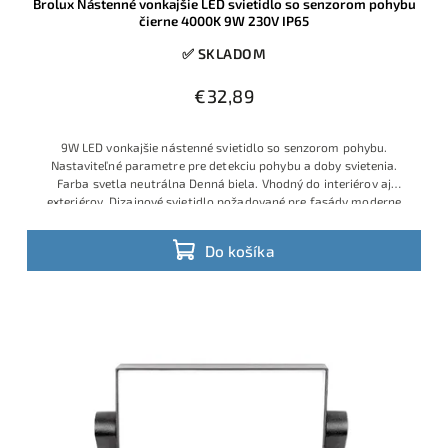
Brolux Nástenné vonkajšie LED svietidlo so senzorom pohybu
čierne 4000K 9W 230V IP65
✅ SKLADOM
€32,89
9W LED vonkajšie nástenné svietidlo so senzorom pohybu.
Nastaviteľné parametre pre detekciu pohybu a doby svietenia.
Farba svetla neutrálna Denná biela. Vhodný do interiérov aj
exteriérov. Dizajnové svietidlo požadované pre fasády moderne
riešených
Do košíka