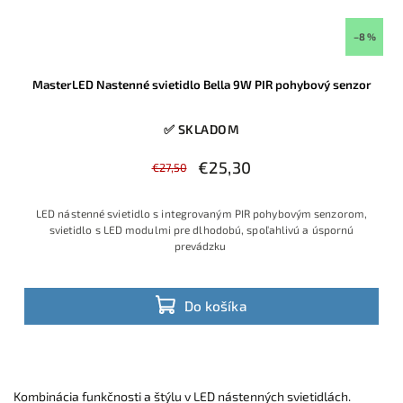
–8 %
MasterLED Nastenné svietidlo Bella 9W PIR pohybový senzor
✅ SKLADOM
€25,30
€27,50
LED nástenné svietidlo s integrovaným PIR pohybovým senzorom,
svietidlo s LED modulmi pre dlhodobú, spoľahlivú a úspornú
prevádzku
Do košíka
Kombinácia funkčnosti a štýlu v LED nástenných svietidlách.