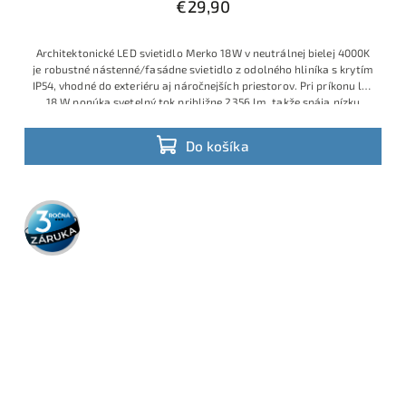
€29,90
Architektonické LED svietidlo Merko 18W v neutrálnej bielej 4000K
je robustné nástenné/​fasádne svietidlo z odolného hliníka s krytím
IP54, vhodné do exteriéru aj náročnejších priestorov. Pri príkonu len
18 W ponúka svetelný tok približne 2356 lm, takže spája nízku
spotrebu s veľmi dobrou svietivosťou a prakticky bezúdržbovou
prevádzkou. Využitie na fasádu aj do interiéru.
Do košíka
3 roky
záruka