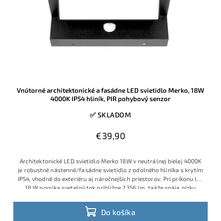
Vnútorné architektonické a fasádne LED svietidlo Merko, 18W
4000K IP54 hliník, PIR pohybový senzor
✅ SKLADOM
€39,90
Architektonické LED svietidlo Merko 18W v neutrálnej bielej 4000K
je robustné nástenné/​fasádne svietidlo z odolného hliníka s krytím
IP54, vhodné do exteriéru aj náročnejších priestorov. Pri príkonu len
18 W ponúka svetelný tok približne 2356 lm, takže spája nízku
spotrebu s veľmi dobrou svietivosťou a prakticky bezúdržbovou
prevádzkou. Využitie na fasádu aj do interiéru. S nastaviteľným
Do košíka
pohybovým senzorom.