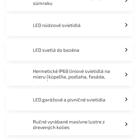
súmraku
LED núdzové svietidlá
LED svetlá do bazéna
Hermetické IP68 líniové svietidlá na
mieru (kúpeľňa, podlaha, fasáda,
terasa)
LED garážové a pivničné svietidla
Ručné vyrábané masívne lustre z
drevených kolies