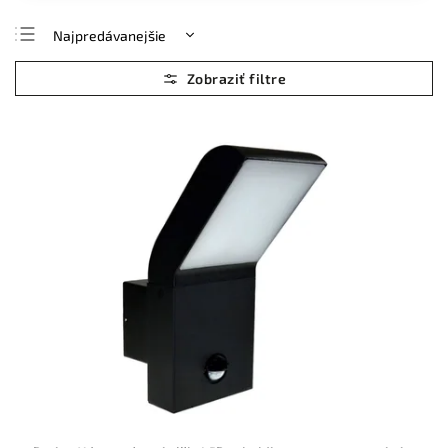
Najpredávanejšie
Najlacnejšie
Najdrahšie
Abecedne