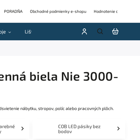
PORADŇA
Obchodné podmienky e-shopu
Hodnotenie obchodu
oje
Lišty
Akcie a výpredaje
Blog
H
nná biela Nie 3000-
vietenie nábytku, stropov, políc alebo pracovných plôch.
farebné
COB LED pásiky bez
y
bodov