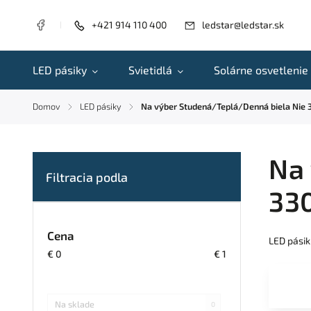
+421 914 110 400
ledstar@ledstar.sk
LED pásiky
Svietidlá
Solárne osvetlenie
Domov
LED pásiky
Na výber Studená/Teplá/Denná biela Nie
/
/
Na 
33
Cena
LED pásik
€
0
€
1
Na sklade
0