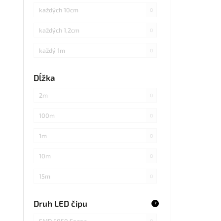
každých 10cm
0
každých 1,2cm
0
každý 1m
0
každých 3cm
0
Dĺžka
každých 20cm
0
2m
0
každých 4cm
0
100m
0
každých 2cm
0
1m
0
každých 17cm
0
10m
0
5
0
15m
0
každých 7,1cm
0
20m
0
Druh LED čipu
?
každých 1,5cm
0
25m
0
SMD 5050 Sanan
0