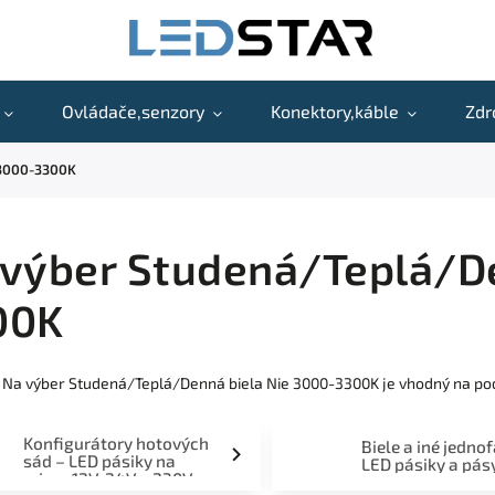
Ovládače,senzory
Konektory,káble
Zdr
 3000-3300K
výber Studená/Teplá/De
00K
 Na výber Studená/Teplá/Denná biela Nie 3000-3300K je vhodný na pods
Konfigurátory hotových
Biele a iné jedno
sád – LED pásiky na
LED pásiky a pás
mieru 12V, 24V a 230V