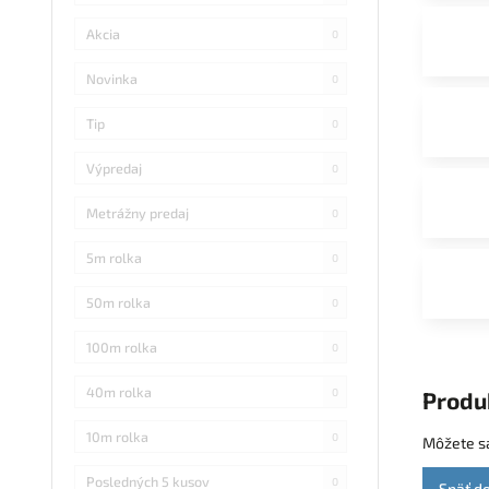
Akcia
0
Novinka
0
Tip
0
Výpredaj
0
Metrážny predaj
0
5m rolka
0
50m rolka
0
100m rolka
0
40m rolka
0
Produ
10m rolka
0
Môžete sa
Posledných 5 kusov
0
Späť d