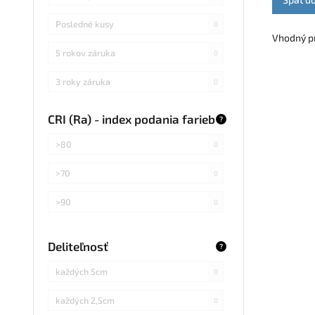
Posledné kusy
0
Vhodný pr
5 rokov záruka
0
3 roky záruka
0
CRI (Ra) - index podania farieb
?
>80
0
>70
0
>90
0
Deliteľnosť
?
každých 5cm
0
každých 2,5cm
0