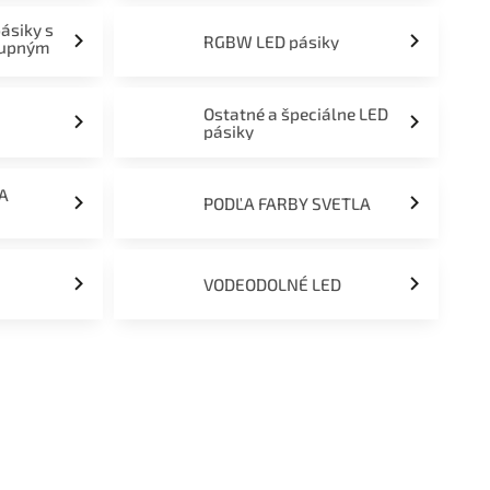
pásiky s
RGBW LED pásiky
tupným
Ostatné a špeciálne LED
pásiky
ĽA
PODĽA FARBY SVETLA
VODEODOLNÉ LED