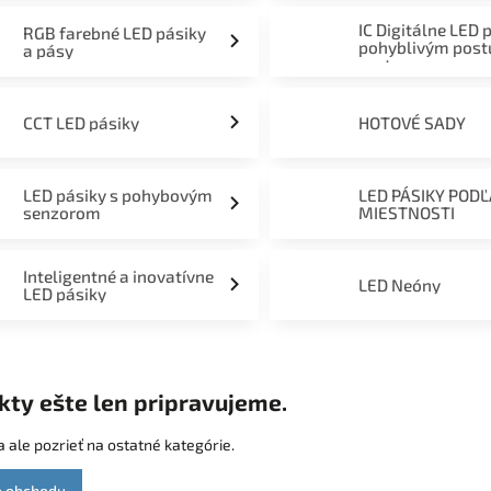
IC Digitálne LED 
RGB farebné LED pásiky
pohyblivým pos
a pásy
svetom
CCT LED pásiky
HOTOVÉ SADY
LED pásiky s pohybovým
LED PÁSIKY POD
senzorom
MIESTNOSTI
Inteligentné a inovatívne
LED Neóny
LED pásiky
kty ešte len pripravujeme.
 ale pozrieť na ostatné kategórie.
o obchodu