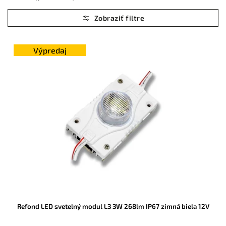
Najlacnejšie
Najdrahšie
Abecedne
Výpredaj
Refond LED svetelný modul L3 3W 268lm IP67 zimná biela 12V