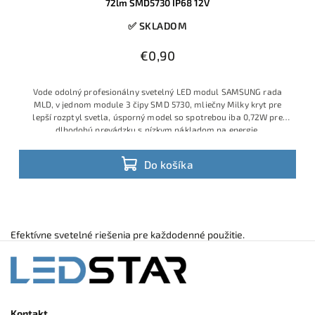
72lm SMD5730 IP68 12V
✅ SKLADOM
€0,90
Vode odolný profesionálny svetelný LED modul SAMSUNG rada
MLD, v jednom module 3 čipy SMD 5730, mliečny Milky kryt pre
lepší rozptyl svetla, úsporný model so spotrebou iba 0,72W pre
dlhodobú prevádzku s nízkym nákladom na energie.
Do košíka
Efektívne svetelné riešenia pre každodenné použitie.
Kontakt