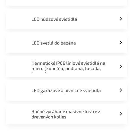
LED núdzové svietidlá
LED svetlá do bazéna
Hermetické IP68 líniové svietidlá na
mieru (kúpeľňa, podlaha, fasáda,
terasa)
LED garážové a pivničné svietidla
Ručné vyrábané masívne lustre z
drevených kolies