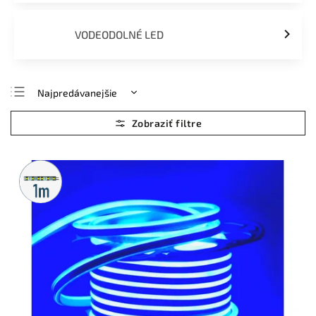
VODEODOLNÉ LED
Najpredávanejšie
Najlacnejšie
Najdrahšie
Abecedne
Metrážny
predaj