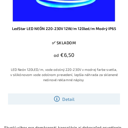
LedStar LED NEÓN 220-230V 12W/m 120led/m Modrý IP65
✅ SKLADOM
€6,50
od
LED Neón 120LED/m, vode odolný 220-230V v modrej farbe svetla,
v silikónovom vode odolnom prevedení, lepšia náhrada za sklenené
neónové reklamné nápisy
Detail
Skvelý výber pre domácnosti, kancelárie aj dekoračné osvetlenie.