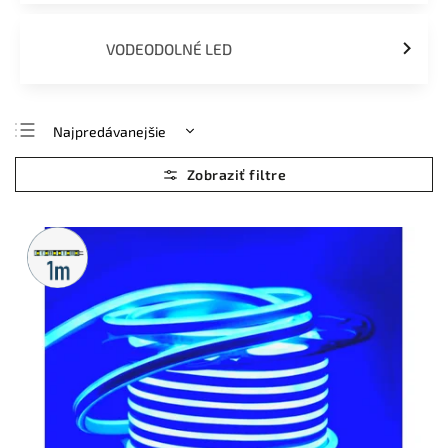
VODEODOLNÉ LED
Najpredávanejšie
Najlacnejšie
Najdrahšie
Abecedne
Metrážny
predaj