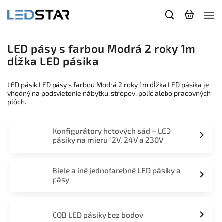
LED pásy s farbou Modrá 2 roky 1m
dĺžka LED pásika
LED pásik LED pásy s farbou Modrá 2 roky 1m dĺžka LED pásika je
vhodný na podsvietenie nábytku, stropov, políc alebo pracovných
plôch.
Konfigurátory hotových sád – LED
pásiky na mieru 12V, 24V a 230V
Biele a iné jednofarebné LED pásiky a
pásy
COB LED pásiky bez bodov