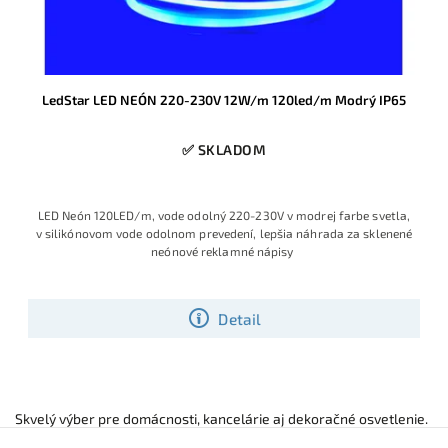
LedStar LED NEÓN 220-230V 12W/m 120led/m Modrý IP65
✅ SKLADOM
LED Neón 120LED/m, vode odolný 220-230V v modrej farbe svetla,
v silikónovom vode odolnom prevedení, lepšia náhrada za sklenené
neónové reklamné nápisy
Detail
Skvelý výber pre domácnosti, kancelárie aj dekoračné osvetlenie.