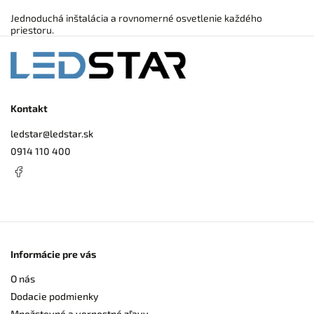
Jednoduchá inštalácia a rovnomerné osvetlenie každého
priestoru.
Kontakt
ledstar
@
ledstar.sk
0914 110 400
Informácie pre vás
O nás
Dodacie podmienky
Množstevné a vernostné zľavy