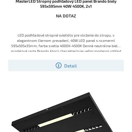
MasterLED Stropný podhľadový LED panel Brando biely
595x595mm 40W 4500K, 2v1
NA DOTAZ
LED podhľadové stropné svietidlo pre vloženie do stropu, v
elegantnom čiernom prevadení, 40W LED panel s rozmermi
595x595x35mm, farba svetla 4000K-4500K Denná neutrálna biela,
modelová rada Brando ktorú charakterizuje veľmi moderný vzhľad
Detail