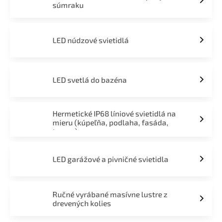
súmraku
LED núdzové svietidlá
LED svetlá do bazéna
Hermetické IP68 líniové svietidlá na
mieru (kúpeľňa, podlaha, fasáda,
terasa)
LED garážové a pivničné svietidla
Ručné vyrábané masívne lustre z
drevených kolies