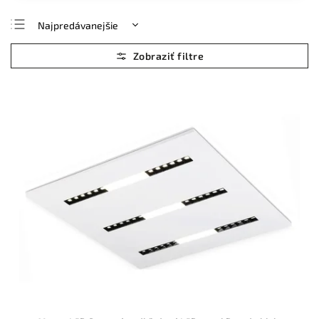
Najpredávanejšie
Najlacnejšie
Najdrahšie
Abecedne