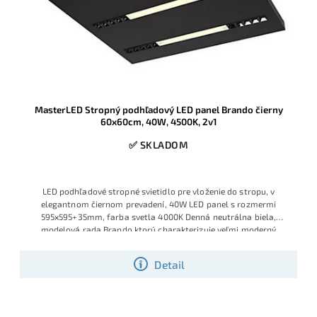
MasterLED Stropný podhľadový LED panel Brando čierny
60x60cm, 40W, 4500K, 2v1
✅ SKLADOM
LED podhľadové stropné svietidlo pre vloženie do stropu, v
elegantnom čiernom prevadení, 40W LED panel s rozmermi
595x595+35mm, farba svetla 4000K Denná neutrálna biela,
modelová rada Brando ktorú charakterizuje veľmi moderný
inovatívny
Detail