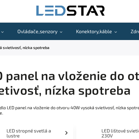
Ovládače,senzory
Konektory,káble
Zdr
 svietivosť, nízka spotreba
 panel na vloženie do 
etivosť, nízka spotreba
idlo LED panel na vloženie do otvoru 40W vysoká svietivosť, nízka spo
e.
LED stropné svetlá a
LED lištové sviet
lustre
230V