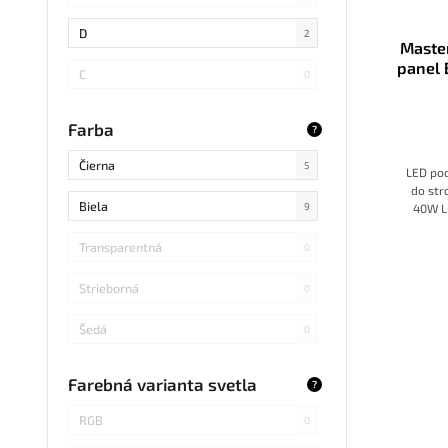
SMD
1
D
2
Maste
LED DIP
panel
0
C
0
S14 LED
0
B
0
Farba
?
SMD Samsung
2
Čierna
5
LED pod
SMD 2838
1
do str
Biela
9
40W L
farba
SMD 2836
0
b
Transparentná
0
ch
SMD 5730 Samsung
0
Strieborná
0
Refond
0
Šedá
0
COB Bridgelux
0
Modrá
0
Farebná varianta svetla
?
RGB
0
Svetlé drevo
0
RGB
0
SMD s integrovaným obvodom
0