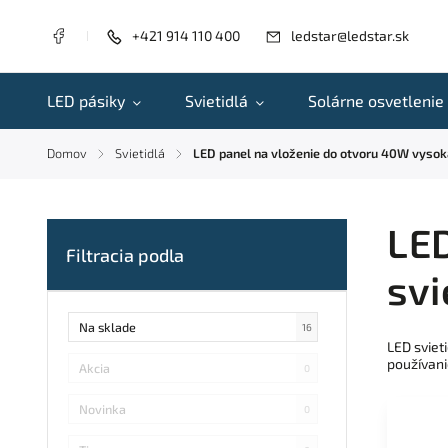
+421 914 110 400
ledstar@ledstar.sk
LED pásiky
Svietidlá
Solárne osvetlenie
Domov
Svietidlá
LED panel na vloženie do otvoru 40W vysoká
/
/
LED
svi
Na sklade
16
LED sviet
používani
Akcia
0
Novinka
0