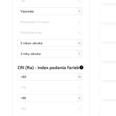
Tip
0
Výpredaj
1
Posledných 5 kusov
0
Posledné kusy
0
5 rokov záruka
4
3 roky záruka
1
CRI (Ra) - index podania farieb
?
>80
13
>70
0
>90
4
>82
0