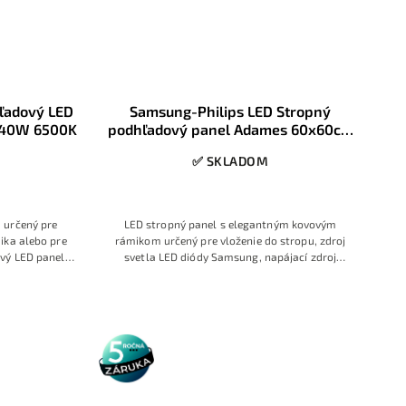
ľadový LED
Samsung-Philips LED Stropný
 40W 6500K
podhľadový panel Adames 60x60cm
40W 3500K
✅ SKLADOM
 určený pre
LED stropný panel s elegantným kovovým
ika alebo pre
rámikom určený pre vloženie do stropu, zdroj
vý LED panel
svetla LED diódy Samsung, napájací zdroj
ríkonom 40W a
Philips, oddychová Teplá biela farba svetla
e rovnomerné,
rie, zasadacie
ory. Tenká
do kazetových
5 rokov
aré žiarivkové
záruka
ím s dlhodobou