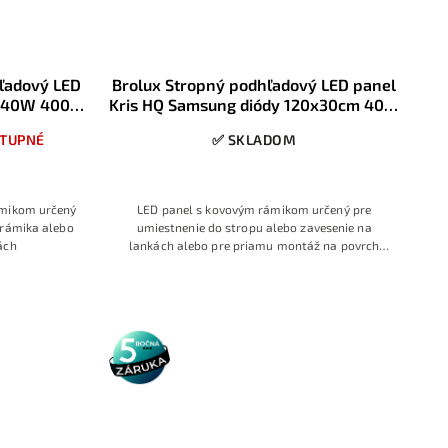
ľadový LED
Brolux Stropný podhľadový LED panel
m 40W 4000K
Kris HQ Samsung diódy 120x30cm 40W
4000K
TUPNÉ
✅ SKLADOM
ámikom určený
LED panel s kovovým rámikom určený pre
 rámika alebo
umiestnenie do stropu alebo zavesenie na
ách
lankách alebo pre priamu montáž na povrch
ľubovoľného druhu stropu prostredníctvom
rámika
5 rokov
záruka