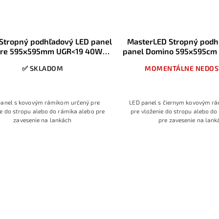
 Stropný podhľadový LED panel
MasterLED Stropný podh
are 595x595mm UGR<19 40W
panel Domino 595x595c
4000K
čierno biely
✅ SKLADOM
MOMENTÁLNE NEDOS
panel s kovovým rámikom určený pre
LED panel s čiernym kovovým r
ie do stropu alebo do rámika alebo pre
pre vloženie do stropu alebo do
zavesenie na lankách
pre zavesenie na lank