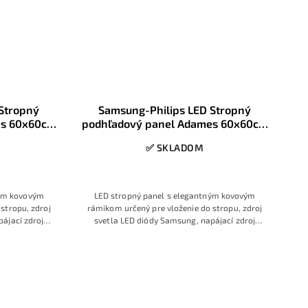
Stropný
Samsung-Philips LED Stropný
es 60x60cm
podhľadový panel Adames 60x60cm
40W 6500K
✅ SKLADOM
ným kovovým
LED stropný panel s elegantným kovovým
stropu, zdroj
rámikom určený pre vloženie do stropu, zdroj
ájací zdroj
svetla LED diódy Samsung, napájací zdroj
farba svetla
Philips, ostré studené svetlo