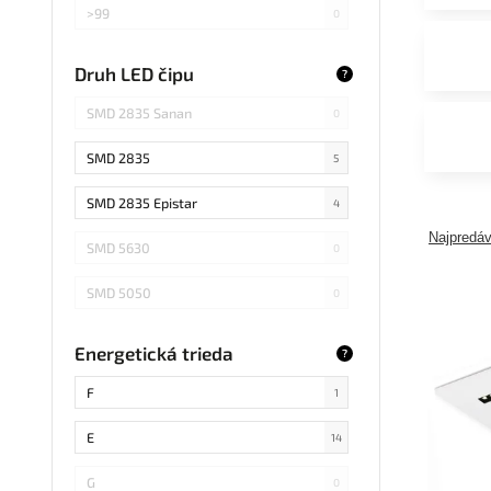
>99
0
>75
0
Druh LED čipu
?
Záleží od použitej žiarovky
0
SMD 2835 Sanan
0
SMD 2835
5
SMD 2835 Epistar
4
Najpredáv
SMD 5630
0
SMD 5050
0
COB Epistar
0
Energetická trieda
?
SMD 4014
4
F
1
COB
0
E
14
SMD 5730
0
G
0