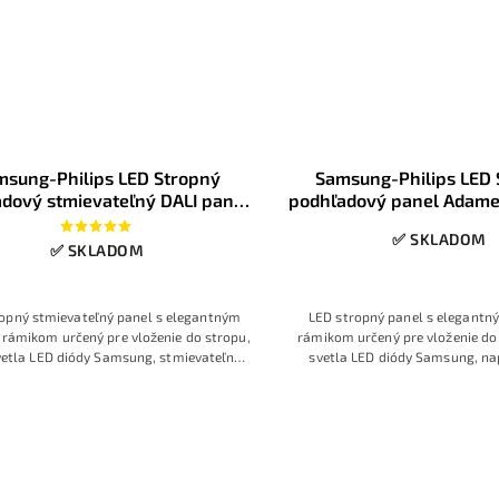
msung-Philips LED Stropný
Samsung-Philips LED 
dový stmievateľný DALI panel
podhľadový panel Adam
ames 60x60cm 40W 4500K
40W 4500K
✅ SKLADOM
✅ SKLADOM
opný stmievateľný panel s elegantným
LED stropný panel s elegant
rámikom určený pre vloženie do stropu,
rámikom určený pre vloženie do 
vetla LED diódy Samsung, stmievateľný
svetla LED diódy Samsung, nap
roj OSRAM, neutrálna Denná biela farba
Philips, neutrálna Denná biela 
svetla