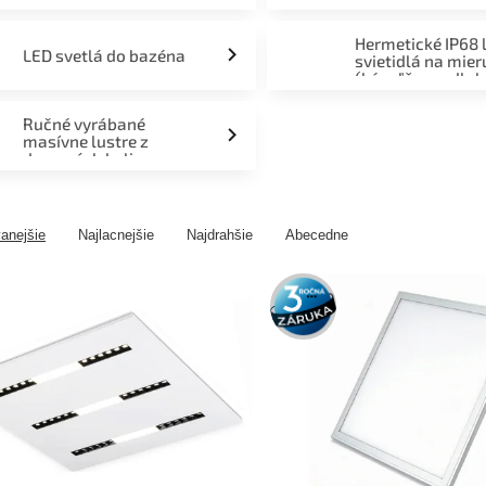
Hermetické IP68 
LED svetlá do bazéna
svietidlá na mier
(kúpeľňa, podlah
fasáda, terasa)
Ručné vyrábané
masívne lustre z
drevených kolies
anejšie
Najlacnejšie
Najdrahšie
Abecedne
3 roky
záruka