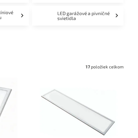
líniové
LED garážové a pivničné
u
svietidla
a,
17
položiek celkom