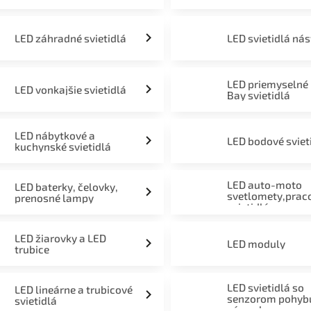
LED záhradné svietidlá
LED svietidlá ná
LED priemyselné
LED vonkajšie svietidlá
Bay svietidlá
LED nábytkové a
LED bodové sviet
kuchynské svietidlá
LED auto-moto
LED baterky, čelovky,
svetlomety,prac
prenosné lampy
svietidlá
LED žiarovky a LED
LED moduly
trubice
LED svietidlá so
LED lineárne a trubicové
senzorom pohyb
svietidlá
súmraku