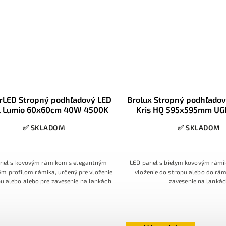
rLED Stropný podhľadový LED
Brolux Stropný podhľadov
l Lumio 60x60cm 40W 4500K
Kris HQ 595x595mm UG
4000K 6000l
✅ SKLADOM
✅ SKLADOM
nel s kovovým rámikom s elegantným
LED panel s bielym kovovým rámi
ým profilom rámika, určený pre vloženie
vloženie do stropu alebo do rám
u alebo alebo pre zavesenie na lankách
zavesenie na lanká