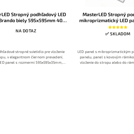
rLED Stropný podhľadový LED
MasterLED Stropný po
 Brando biely 595x595mm 40W
mikroprizmatický LED p
4500K, 2v1
595x595mm 40W 4000
NA DOTAZ
UGR<19 IP44 3r.zá
✅ SKLADOM
hľadové stropné svietidlo pre vloženie
LED panel s mikroprizmatickým 
opu, v elegantnom čiernom prevadení,
panelu, panel s kovovým rámik
ED panel s rozmermi 595x595x35mm,
vloženie do stropu alebo do rám
 svetla 4000K-4500K Denná neutrálna
zavesenie na lankách, panel 
iela, modelová rada Brando ktorú
odolnosťou voči vlhkosti, vode a 
arakterizuje veľmi moderný vzhľad
predĺžená záruka