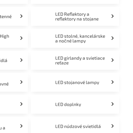
LED Reflektory a
stenné
reflektory na stojane
 High
LED stolné, kancelárske
a nočné lampy
LED girlandy a svietiace
idlá
reťaze
LED stojanové lampy
ovné
LED doplnky
LED núdzové svietidlá
u a