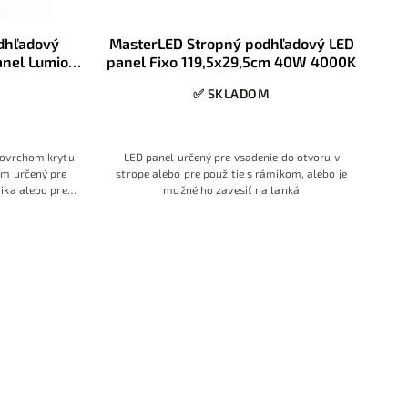
dhľadový
MasterLED Stropný podhľadový LED
anel Lumio
panel Fixo 119,5x29,5cm 40W 4000K
K 4400lm
✅ SKLADOM
ruka
povrchom krytu
LED panel určený pre vsadenie do otvoru v
om určený pre
strope alebo pre použitie s rámikom, alebo je
ika alebo pre
možné ho zavesiť na lanká
so zvýšenou
prachu, 3 ročná