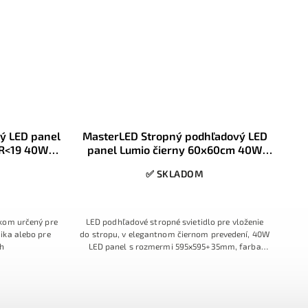
ý LED panel
MasterLED Stropný podhľadový LED
R<19 40W
panel Lumio čierny 60x60cm 40W
m
4500K
✅ SKLADOM
kom určený pre
LED podhľadové stropné svietidlo pre vloženie
ika alebo pre
do stropu, v elegantnom čiernom prevedení, 40W
ch
LED panel s rozmermi 595x595+35mm, farba
svetla 4000K Denná neutrálna biela.