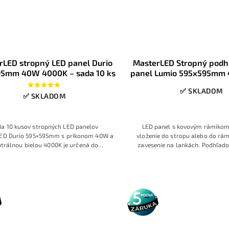
rLED stropný LED panel Durio
MasterLED Stropný podh
5mm 40W 4000K – sada 10 ks
panel Lumio 595x595mm
✅ SKLADOM
✅ SKLADOM
a 10 kusov stropných LED panelov
LED panel s kovovým rámikom
ED Durio 595×595mm s príkonom 40W a
vloženie do stropu alebo do rám
trálnou bielou 4000K je určená do
zavesenie na lankách.
Podhľado
tových stropov 600×600 mm. Panely
MasterLED Lumio 595×595mm s p
tujú rovnomerné, príjemné svetlo pre
studenou bielou 6500K poskytuj
lárie, predajné a skladové priestory a
intenzívne osvetlenie pre kancelá
stavujú úspornú náhradu za klasické
miestnosti a komerčné priest
žiarivkové svietidlá
konštrukcia určená na montáž 
5 rokov
záruka
stropov 600×600 mm nahrádza st
svietidlá úspornejším LED riešen
životnosťou.