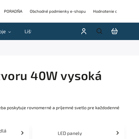
PORADŇA
Obchodné podmienky e-shopu
Hodnotenie obchodu
oje
Lišty
Akcie a výpredaje
Blog
H
otvoru 40W vysoká
treba poskytuje rovnomerné a príjemné svetlo pre každodenné
idlá
LED panely