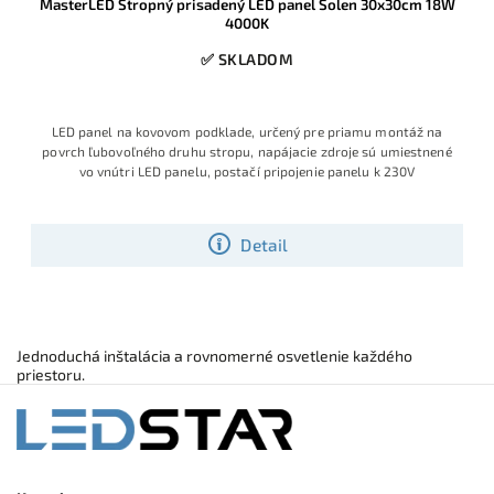
MasterLED Stropný prisadený LED panel Solen 30x30cm 18W
4000K
✅ SKLADOM
LED panel na kovovom podklade, určený pre priamu montáž na
povrch ľubovoľného druhu stropu, napájacie zdroje sú umiestnené
vo vnútri LED panelu, postačí pripojenie panelu k 230V
Detail
Jednoduchá inštalácia a rovnomerné osvetlenie každého
priestoru.