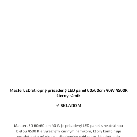
MasterLED Stropný prisadený LED panel 60x60cm 40W 4500K
čierny rámik
✅ SKLADOM
MasterLED 60×60 cm 40 W je prisadený LED panel s neutrálnou
bielou 4500 K a výrazným čiernym rámikom, ktorý kombinuje
vysoký svetelný výkon s dizajnovým vzhľadom. Vhodný je do