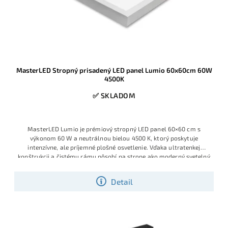
MasterLED Stropný prisadený LED panel Lumio 60x60cm 60W
4500K
✅ SKLADOM
MasterLED Lumio je prémiový stropný LED panel 60×60 cm s
výkonom 60 W a neutrálnou bielou 4500 K, ktorý poskytuje
intenzívne, ale príjemné plošné osvetlenie. Vďaka ultratenkej
konštrukcii a čistému rámu pôsobí na strope ako moderný svetelný
podhľad a výborne sa hodí do reprezentatívnych priestorov
Detail