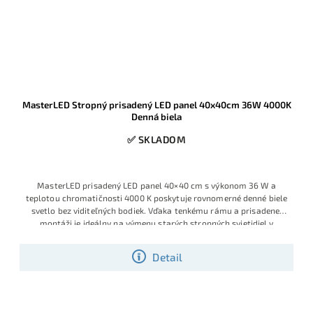
MasterLED Stropný prisadený LED panel 40x40cm 36W 4000K
Denná biela
✅ SKLADOM
MasterLED prisadený LED panel 40×40 cm s výkonom 36 W a
teplotou chromatičnosti 4000 K poskytuje rovnomerné denné biele
svetlo bez viditeľných bodiek. Vďaka tenkému rámu a prisadenej
montáži je ideálny na výmenu starých stropných svietidiel v
kanceláriách, chodbách, zasadacích miestnostiach alebo
moderných obytných priestoroch.
Detail