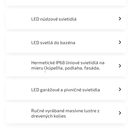
LED núdzové svietidlá
LED svetlá do bazéna
Hermetické IP68 líniové svietidlá na
mieru (kúpeľňa, podlaha, fasáda,
terasa)
LED garážové a pivničné svietidla
Ručné vyrábané masívne lustre z
drevených kolies