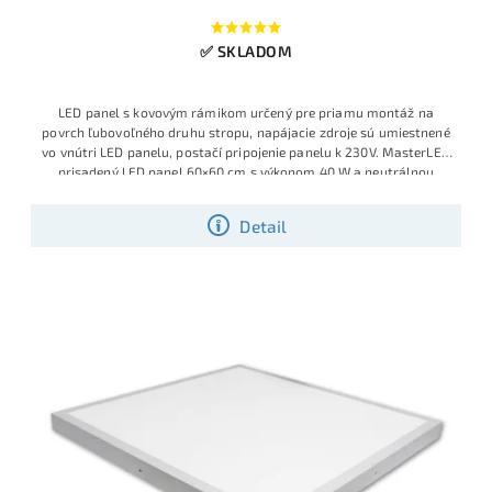
✅ SKLADOM
LED panel s kovovým rámikom určený pre priamu montáž na
povrch ľubovoľného druhu stropu, napájacie zdroje sú umiestnené
vo vnútri LED panelu, postačí pripojenie panelu k 230V.
MasterLED
prisadený LED panel 60×60 cm s výkonom 40 W a neutrálnou
bielou 4500 K je určený na priame uchytenie na pevný strop bez
ďalšieho príslušenstva. Ponúka rovnomerné plošné osvetlenie bez
Detail
viditeľných LED bodiek, vďaka čomu sa hodí do kancelárií,
zasadacích miestností, obchodov aj moderných obytných
priestorov.