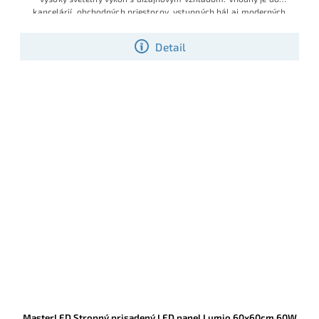
kancelárií, obchodných priestorov, vstupných hál aj moderných
obývacích alebo kuchynských častí, kde má svietidlo tvoriť súčasť
interiéru.
Detail
MasterLED Stropný prisadený LED panel Lumio 60x60cm 60W