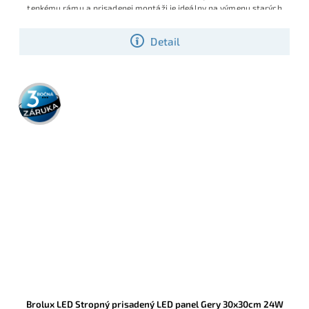
tenkému rámu a prisadenej montáži je ideálny na výmenu starých
stropných svietidiel v kanceláriách, chodbách, zasadacích
miestnostiach alebo moderných obytných priestoroch.
Detail
3 roky
záruka
Brolux LED Stropný prisadený LED panel Gery 30x30cm 24W