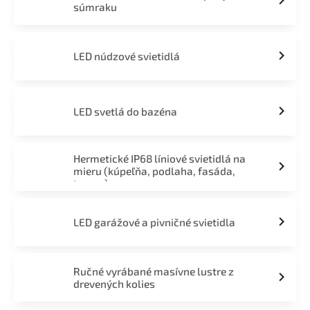
súmraku
LED núdzové svietidlá
LED svetlá do bazéna
Hermetické IP68 líniové svietidlá na
mieru (kúpeľňa, podlaha, fasáda,
terasa)
LED garážové a pivničné svietidla
Ručné vyrábané masívne lustre z
drevených kolies