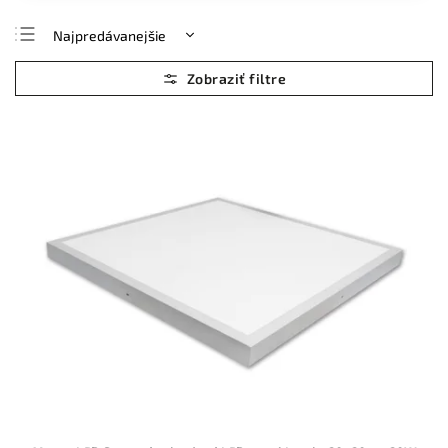
Najpredávanejšie
Najlacnejšie
Najdrahšie
Abecedne