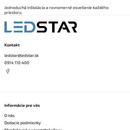
Jednoduchá inštalácia a rovnomerné osvetlenie každého
priestoru.
Kontakt
ledstar
@
ledstar.sk
0914 110 400
Informácie pre vás
O nás
Dodacie podmienky
Množstevné a vernostné zľavy