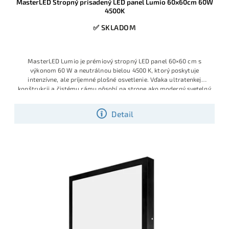
MasterLED Stropný prisadený LED panel Lumio 60x60cm 60W
4500K
✅ SKLADOM
MasterLED Lumio je prémiový stropný LED panel 60×60 cm s
výkonom 60 W a neutrálnou bielou 4500 K, ktorý poskytuje
intenzívne, ale príjemné plošné osvetlenie. Vďaka ultratenkej
konštrukcii a čistému rámu pôsobí na strope ako moderný svetelný
podhľad a výborne sa hodí do reprezentatívnych priestorov
Detail