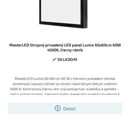
MasterLED Stropný prisadený LED panel Lumio 60x60cm 60W
4500K, čierny rámik
✅ SKLADOM
MasterLED Lumio 60×60 cm 60 W v čiernom prevedení rámika
kombinuje luxusný vzhľad so silným neutrálnym bielym svetlom
4500 K. Kontrastný čierny rám zvýrazňuje tvar svietidla a perfektne
ladí s antracitovými, čiernymi alebo drevenými prvkami moderných
interiérov.
Detail