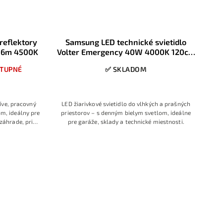
reflektory
Samsung LED technické svietidlo
1,6m 4500K
Volter Emergency 40W 4000K 120cm
4000lm IP65
TUPNÉ
✅ SKLADOM
íve, pracovný
LED žiarivkové svietidlo do vlhkých a prašných
om, ideálny pre
priestorov – s denným bielym svetlom, ideálne
 záhrade, pri
pre garáže, sklady a technické miestnosti.
okolí domu,
 životnosť a
u,