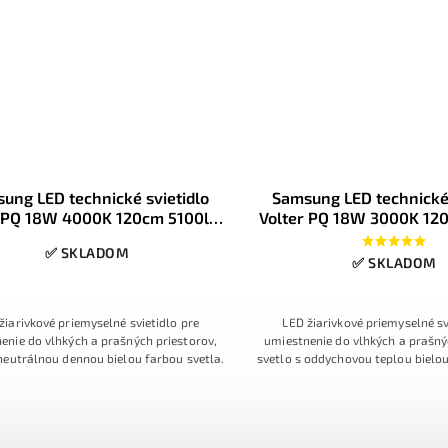
ung LED technické svietidlo
Samsung LED technické 
r PQ 18W 4000K 120cm 5100lm
Volter PQ 18W 3000K 12
IP65
IP65
✅ SKLADOM
✅ SKLADOM
žiarivkové priemyselné svietidlo pre
LED žiarivkové priemyselné sv
enie do vlhkých a prašných priestorov,
umiestnenie do vlhkých a prašný
 neutrálnou dennou bielou farbou svetla.
svetlo s oddychovou teplou bielou