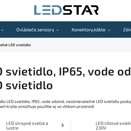
Ovládače,senzory
Konektory,káble
Zdr
teľné LED svietidlo
 svietidlo, IP65, vode o
 svietidlo
idlo LED svietidlo, IP65, vode odolné, nestmievateľné LED svietidlo po
peň krytia umožňuje použitie aj vo vlhkom prostredí.
LED stropné svetlá a
LED lištové sviet
lustre
230V