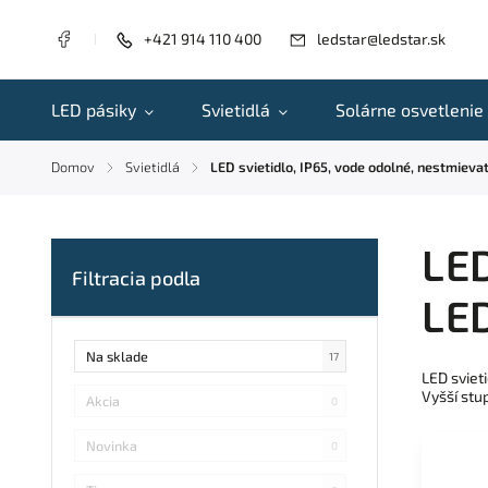
+421 914 110 400
ledstar@ledstar.sk
LED pásiky
Svietidlá
Solárne osvetlenie
Domov
Svietidlá
LED svietidlo, IP65, vode odolné, nestmieva
/
/
LED
LED
Na sklade
17
LED sviet
Vyšší stu
Akcia
0
Novinka
0