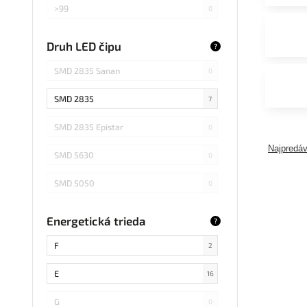
>99
0
>75
0
Druh LED čipu
?
Záleží od použitej žiarovky
0
SMD 2835 Sanan
0
SMD 2835
7
SMD 2835 Epistar
0
Najpredáv
SMD 5630
0
SMD 5050
0
COB Epistar
1
Energetická trieda
?
SMD 4014
0
F
2
COB
0
E
16
SMD 5730
0
G
0