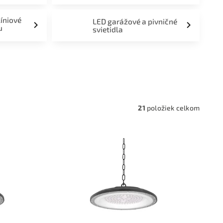
líniové
LED garážové a pivničné
u
svietidla
a,
21
položiek celkom