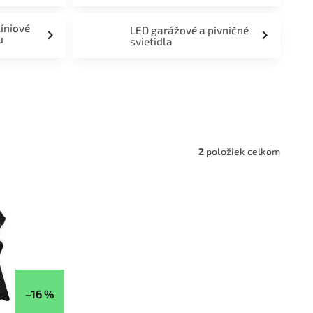
líniové
LED garážové a pivničné
u
svietidla
a,
2
položiek celkom
–16 %