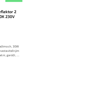
flektor 2
0K 230V
0
 režimoch, 30W
 nastaviteľným
lni, garáži, pri
ách alebo na
omu