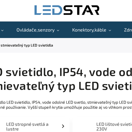
Ovládače,senzory
Konektory,káble
Zdr
, stmievateľný typ LED svietidla
 svietidlo, IP54, vode o
ievateľný typ LED sviet
idlo LED svietidlo, IP54, vode odolné LED svetlo, stmievateľný typ LED 
é používanie. Vyšší stupeň krytia umožňuje použitie aj vo vlhkom prost
LED stropné svetlá a
LED lištové sviet
lustre
230V