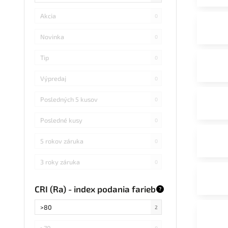
Akcia
0
Novinka
0
Tip
0
Výpredaj
0
Posledných 5 kusov
0
Posledné kusy
0
5 rokov záruka
0
3 roky záruka
0
CRI (Ra) - index podania farieb
?
>80
2
>70
0