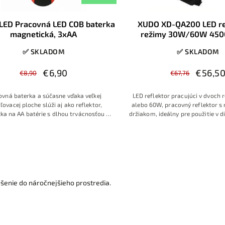
LED Pracovná LED COB baterka
XUDO XD-QA200 LED re
magnetická, 3xAA
režimy 30W/60W 450
✅ SKLADOM
✅ SKLADOM
€6,90
€56,5
€8,90
€67,76
ovná baterka a súčasne vďaka veľkej
LED reflektor pracujúci v dvoch
ľovacej ploche slúži aj ako reflektor,
alebo 60W, pracovný reflektor s
ka na AA batérie s dlhou trvácnosťou s
držiakom, ideálny pre použitie v die
om 1W a silným svetlom, magnetický
montážnych prácach, na stavb
k umožňuje jednoduché prichytenie ku
záhrade či v okolí d
vému podkladu. Výklopný háčik pre
zavesenie.
ešenie do náročnejšieho prostredia.