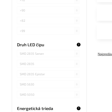
>90
0
>82
0
>99
0
>75
0
Druh LED čipu
?
Záleží od použitej žiarovky
0
SMD 2835 Sanan
0
Najpredáv
SMD 2835
0
SMD 2835 Epistar
0
SMD 5630
0
SMD 5050
0
COB Epistar
0
Energetická trieda
?