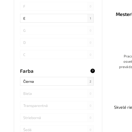
SMD 4014
0
F
0
Mester
COB
1
E
1
SMD 5730
0
G
0
SMD
0
D
0
LED DIP
0
C
0
Prac
osvet
S14 LED
0
B
prevádz
0
Farba
?
odber
SMD Samsung
0
držia
Čierna
2
kovo
SMD 2838
0
Biela
0
SMD 2836
0
Transparentná
0
Skvelé ri
SMD 5730 Samsung
0
Strieborná
0
Refond
0
Šedá
0