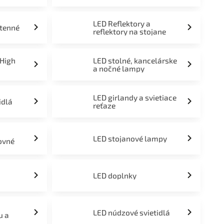
LED Reflektory a
stenné
reflektory na stojane
 High
LED stolné, kancelárske
a nočné lampy
LED girlandy a svietiace
idlá
reťaze
LED stojanové lampy
ovné
LED doplnky
LED núdzové svietidlá
u a