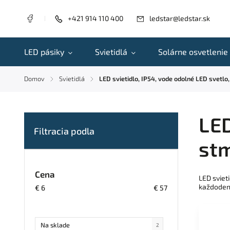
+421 914 110 400
ledstar@ledstar.sk
LED pásiky
Svietidlá
Solárne osvetlenie
Domov
Svietidlá
LED svietidlo, IP54, vode odolné LED svetlo
/
/
LED
stm
Cena
LED sviet
každodenn
€
6
€
57
Na sklade
2