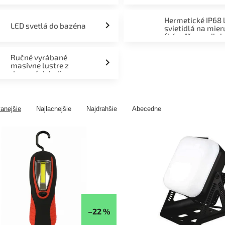
Hermetické IP68 
LED svetlá do bazéna
svietidlá na mier
(kúpeľňa, podlah
fasáda, terasa)
Ručné vyrábané
masívne lustre z
drevených kolies
anejšie
Najlacnejšie
Najdrahšie
Abecedne
–22 %