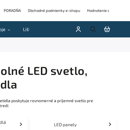
PORADŇA
Obchodné podmienky e-shopu
Hodnotenie obchodu
oje
Lišty
Akcie a výpredaje
Blog
H
dolné LED svetlo,
idla
svietidla poskytuje rovnomerné a príjemné svetlo pre
redí.
idlá
LED panely