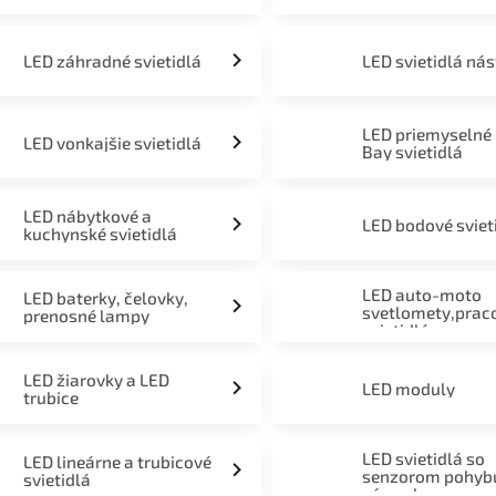
LED záhradné svietidlá
LED svietidlá ná
LED priemyselné
LED vonkajšie svietidlá
Bay svietidlá
LED nábytkové a
LED bodové sviet
kuchynské svietidlá
LED auto-moto
LED baterky, čelovky,
svetlomety,prac
prenosné lampy
svietidlá
LED žiarovky a LED
LED moduly
trubice
LED svietidlá so
LED lineárne a trubicové
senzorom pohyb
svietidlá
súmraku