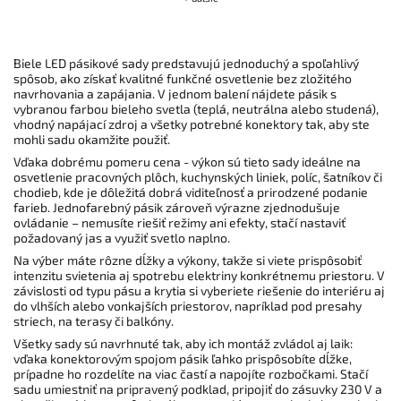
Biele LED pásikové sady predstavujú jednoduchý a spoľahlivý
spôsob, ako získať kvalitné funkčné osvetlenie bez zložitého
navrhovania a zapájania. V jednom balení nájdete pásik s
vybranou farbou bieleho svetla (teplá, neutrálna alebo studená),
vhodný napájací zdroj a všetky potrebné konektory tak, aby ste
mohli sadu okamžite použiť.
Vďaka dobrému pomeru cena - výkon sú tieto sady ideálne na
osvetlenie pracovných plôch, kuchynských liniek, políc, šatníkov či
chodieb, kde je dôležitá dobrá viditeľnosť a prirodzené podanie
farieb. Jednofarebný pásik zároveň výrazne zjednodušuje
ovládanie – nemusíte riešiť režimy ani efekty, stačí nastaviť
požadovaný jas a využiť svetlo naplno.
Na výber máte rôzne dĺžky a výkony, takže si viete prispôsobiť
intenzitu svietenia aj spotrebu elektriny konkrétnemu priestoru. V
závislosti od typu pásu a krytia si vyberiete riešenie do interiéru aj
do vlhších alebo vonkajších priestorov, napríklad pod presahy
striech, na terasy či balkóny.
Všetky sady sú navrhnuté tak, aby ich montáž zvládol aj laik:
vďaka konektorovým spojom pásik ľahko prispôsobíte dĺžke,
prípadne ho rozdelíte na viac častí a napojíte rozbočkami. Stačí
sadu umiestniť na pripravený podklad, pripojiť do zásuvky 230 V a