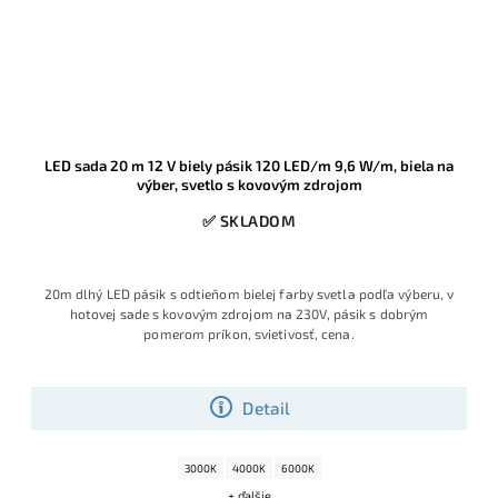
LED sada 20 m 12 V biely pásik 120 LED/m 9,6 W/m, biela na
výber, svetlo s kovovým zdrojom
✅ SKLADOM
20m dlhý LED pásik s odtieňom bielej farby svetla podľa výberu, v
hotovej sade s kovovým zdrojom na 230V, pásik s dobrým
pomerom príkon, svietivosť, cena.
Detail
3000K
4000K
6000K
+ ďalšie