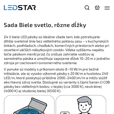
Sada Biele svetlo, rôzne dĺžky
24 V biele LED pásiky sú ideálne všade tam, kde potrebujete
dlhšie svetelné línie bez viditeľného poklesu jasu – v kuchynských
linkách, podhľadoch, chodbách, komerčných priestoroch alebo pri
osvetlení väčších nábytkových zostáv. Vďaka vyššiemu napätiu
tečie pásikom menší prúd, čo znižuje zahriatie vodičov aj
samotného pásika a umožňuje zapojenie dĺžok 10–20 m z jedného
zdroja pri zachovaní rovnomerného svietenia.
V ponuke sú modely s príkonom okolo 8–10 W/m pre bežné
inštalácie, ale aj vysoko výkonné pásiky s 20 W/m a hustotou 240
LED/m, ktoré poskytujú približne 2000–2400 lm/m a môžu slúžiť
ako hlavný zdroj svetla. Dostupné sú varianty s čipmi Sanan či COB
pásiky bez viditeľných bodov, v teplej (cca 3000 K), neutrálnej
(4000 K) aj studenej bielej (6500 K).