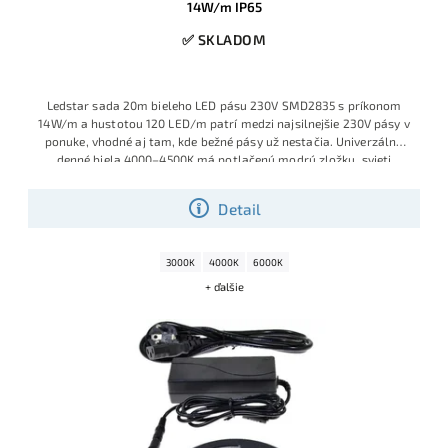
14W/m IP65
✅ SKLADOM
Ledstar sada 20m bieleho LED pásu 230V SMD2835 s príkonom
14W/m a hustotou 120 LED/m patrí medzi najsilnejšie 230V pásy v
ponuke, vhodné aj tam, kde bežné pásy už nestačia. Univerzálna
denné biela 4000–4500K má potlačenú modrú zložku, svieti
príjemne prirodzene a vďaka kompletne zapojenej sade je pás
pripravený na okamžité použitie – prípadne ho môžete podľa
Detail
potreby skracovať po každých 20 cm.
3000K
4000K
6000K
+ ďalšie