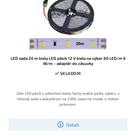
LED sada 20 m biely LED pásik 12 V biela na výber 60 LED/m 6
W/m – adaptér do zásuvky
✅ SKLADOM
20m LED pásik s odtieňom bielej farby svetla podľa výberu, v
hotovej sade s adaptérom na 230V, úsporný model s nízkym
príkonom.
Detail