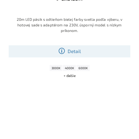
20m LED pásik s odtieňom bielej farby svetla podľa výberu, v
hotovej sade s adaptérom na 230V, úsporný model s nízkym
príkonom.
Detail
3000K
4000K
6000K
+ ďalšie