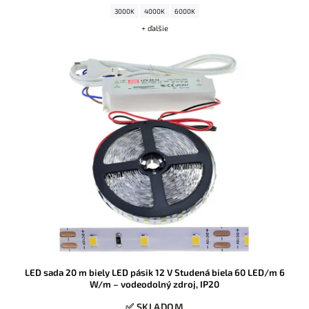
3000K
4000K
6000K
+ ďalšie
LED sada 20 m biely LED pásik 12 V Studená biela 60 LED/m 6
W/m – vodeodolný zdroj, IP20
✅ SKLADOM