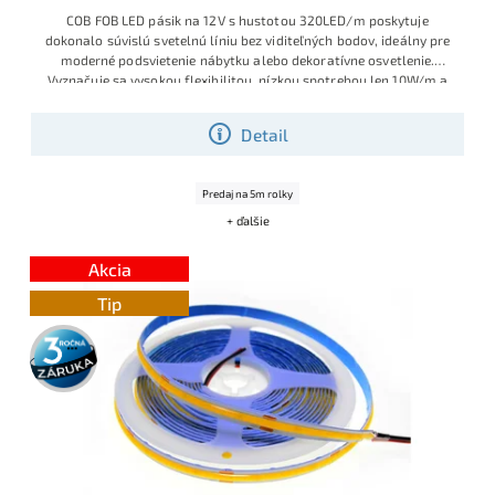
COB FOB LED pásik na 12V s hustotou 320LED/m poskytuje
dokonalo súvislú svetelnú líniu bez viditeľných bodov, ideálny pre
moderné podsvietenie nábytku alebo dekoratívne osvetlenie.
Vyznačuje sa vysokou flexibilitou, nízkou spotrebou len 10W/m a
univerzálnou „Dennou bielou“ farbou (cca 4000-4500K). Rýchla
inštalácia vďaka samolepiacej 3M páske a možnosť doplnenia o
Detail
prémiové príslušenstvo.
Predaj na 5m rolky
+ ďalšie
Akcia
Tip
3 roky
záruka