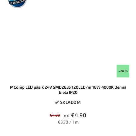
–24 %
MComp LED pásik 24V SMD2835 120LED/m 18W 4000K Denná
biela IP20
✅ SKLADOM
€4,90
€4,90
od
€3,78 / 1 m