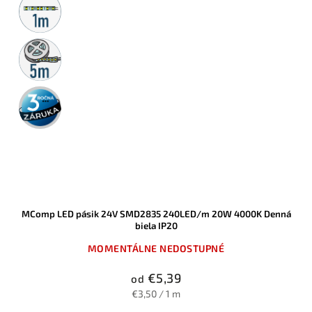
predaj
5m
rolka
3 roky
záruka
MComp LED pásik 24V SMD2835 240LED/m 20W 4000K Denná
biela IP20
MOMENTÁLNE NEDOSTUPNÉ
€5,39
od
€3,50 / 1 m