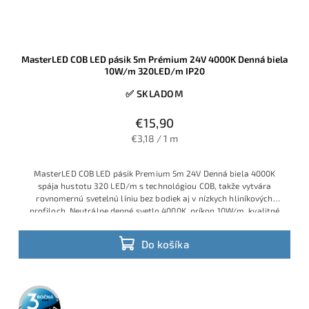
MasterLED COB LED pásik 5m Prémium 24V 4000K Denná biela
10W/m 320LED/m IP20
✅ SKLADOM
€15,90
€3,18 / 1 m
MasterLED COB LED pásik Premium 5m 24V Denná biela 4000K
spája hustotu 320 LED/m s technológiou COB, takže vytvára
rovnomernú svetelnú líniu bez bodiek aj v nízkych hliníkových
profiloch. Neutrálne denné svetlo 4000K, príkon 10W/m, kvalitné
CRI a krytie IP20 ho predurčujú na funkčné aj dekoračné osvetlenie
kuchýň, obývačiek, kancelárií či hotelových priestorov.
Do košíka
3 roky
záruka