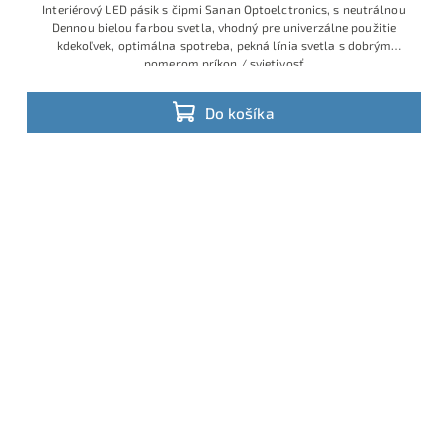
Interiérový LED pásik s čipmi Sanan Optoelctronics, s neutrálnou
Dennou bielou farbou svetla, vhodný pre univerzálne použitie
kdekoľvek, optimálna spotreba, pekná línia svetla s dobrým
pomerom príkon / svietivosť
Do košíka