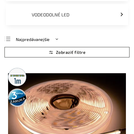
VODEODOLNÉ LED
Najpredávanejšie
Najlacnejšie
Najdrahšie
Abecedne
Metrážny
predaj
3 roky
záruka