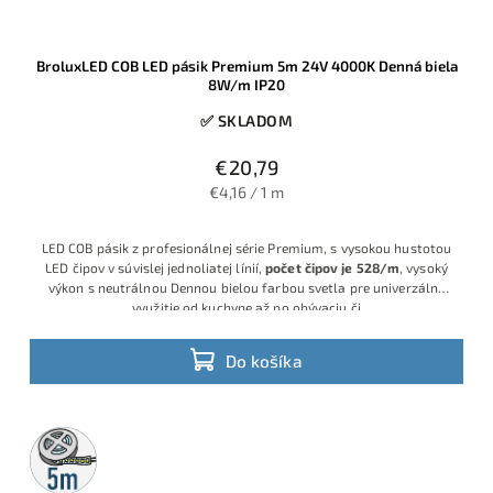
BroluxLED COB LED pásik Premium 5m 24V 4000K Denná biela
8W/m IP20
✅ SKLADOM
€20,79
€4,16 / 1 m
LED COB pásik z profesionálnej série Premium, s vysokou hustotou
LED čipov v súvislej jednoliatej línií,
počet čipov je 528/m
, vysoký
výkon s neutrálnou Dennou bielou farbou svetla pre univerzálne
využitie od kuchyne až po obývaciu či
Do košíka
5m
rolka