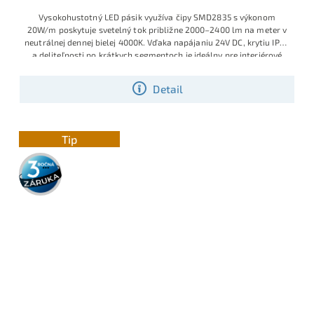
Vysokohustotný LED pásik využíva čipy SMD2835 s výkonom
20W/m poskytuje svetelný tok približne 2000–2400 lm na meter v
neutrálnej dennej bielej 4000K. Vďaka napájaniu 24V DC, krytiu IP20
a deliteľnosti po krátkych segmentoch je ideálny pre interiérové
línové osvetlenie, kde má pásik slúžiť aj ako hlavný zdroj svetla.
Detail
Tip
3 roky
záruka