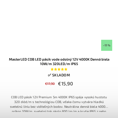
–11 %
MasterLED COB LED pásik vode odolný 12V 4000K Denná biela
10W/m 320LED/m IP65
✅ SKLADOM
€15,90
€17,90
COB LED pásik 12V Premium 5m 4000K IP65 spája vysokú hustotu
320 diód/m s technológiou COB, vďaka čomu vytvára hladkú
svetelnú líniu bez viditeľných bodov. Neutrálna denná biela 4000K,
príkon 10W/m, svetelný tok okolo 800 lm/m a krytie IP65 z neho
robia univerzálne riešenie pre kuchyne, kúpeľne, pergoly aj