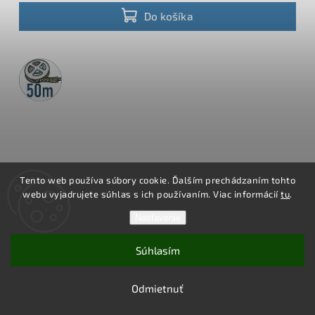
moderné exteriérové podhľady.
Do košíka
50m
rolka
Tento web používa súbory cookie. Ďalším prechádzaním tohto
webu vyjadrujete súhlas s ich používaním. Viac informácií
tu
.
Nastavenie
Súhlasím
Brolux Led pásik 50m 12V SMD2835 120LED/m 13W/m 4000K
Odmietnuť
Denná biela IP20