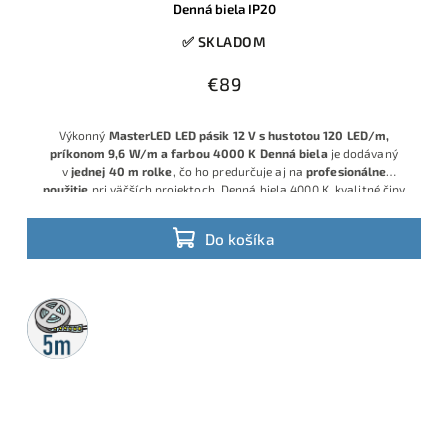
Denná biela IP20
✅ SKLADOM
€89
Výkonný
MasterLED LED pásik 12 V s hustotou 120 LED/m,
príkonom 9,6 W/m a farbou 4000 K Denná biela
je dodávaný
v
jednej 40 m rolke
, čo ho predurčuje aj na
profesionálne
použitie
pri väčších projektoch. Denná biela 4000 K, kvalitné čipy
SMD2835 a krytie IP20 zaručujú rovnomerné, príjemné osvetlenie
interiérových priestorov s možnosťou stmievania.
Do košíka
5m
rolka