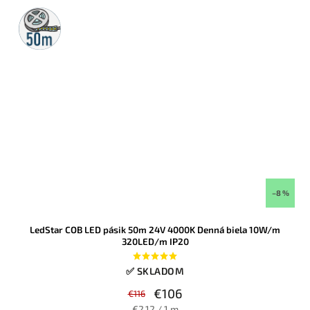
50m
rolka
–8 %
LedStar COB LED pásik 50m 24V 4000K Denná biela 10W/m
320LED/m IP20
✅ SKLADOM
€106
€116
€2,12 / 1 m