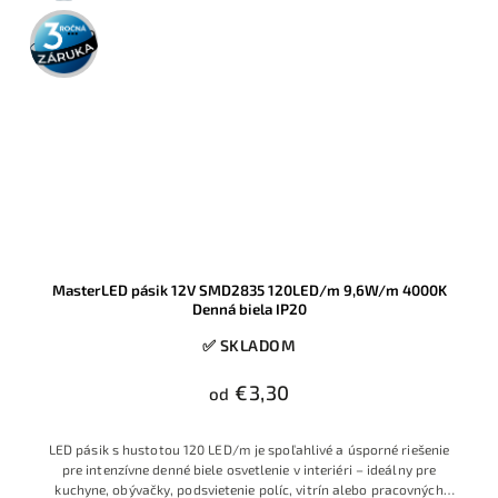
3 roky
záruka
MasterLED pásik 12V SMD2835 120LED/m 9,6W/m 4000K
Denná biela IP20
✅ SKLADOM
€3,30
od
LED pásik s hustotou 120 LED/m je spoľahlivé a úsporné riešenie
pre intenzívne denné biele osvetlenie v interiéri – ideálny pre
kuchyne, obývačky, podsvietenie políc, vitrín alebo pracovných