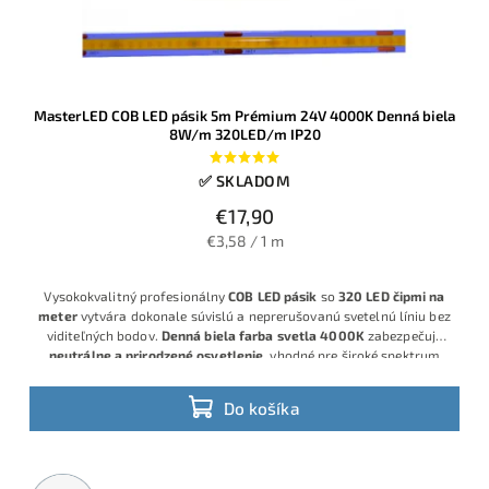
MasterLED COB LED pásik 5m Prémium 24V 4000K Denná biela
8W/m 320LED/m IP20
✅ SKLADOM
€17,90
€3,58 / 1 m
Vysokokvalitný profesionálny
COB LED pásik
so
320 LED čipmi na
meter
vytvára dokonale súvislú a neprerušovanú svetelnú líniu bez
viditeľných bodov.
Denná biela farba svetla 4000K
zabezpečuje
neutrálne a prirodzené osvetlenie
, vhodné pre široké spektrum
využitia. S výkonom
8 W/m
poskytuje silný svetelný výstup pri
zachovaní
nízkej spotreby energie
, čo z neho robí úsporné a
Do košíka
zároveň efektívne riešenie.
Metrážny