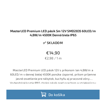
MasterLED Premium LED pásik 5m 12V SMD2835 60LED/m
4,8W/m 4500K Denná biela IP65
✅ SKLADOM
€14,90
€2,98 / 1 m
MasterLED Premium LED pásik 12V s príkonom len 4,8W/m a
60LED/m v dennej bielej 4500K ponúka úsporné, pritom príjemne
jasné osvetlenie pre nábytok, kuchyňu aj pracovné zóny.
Vodeodolné krytie IP65 chráni pásik pred prachom a striekajúcou
vodou, takže sa hodí aj do vlhších priestorov a nad kuchynskú
linku, pričom kvalitu garantuje overená značka MasterLED.
Do košíka