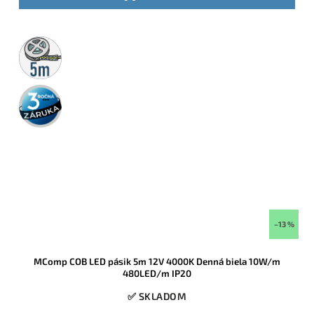
5m
rolka
3 roky
záruka
–13 %
MComp COB LED pásik 5m 12V 4000K Denná biela 10W/m
480LED/m IP20
✅ SKLADOM