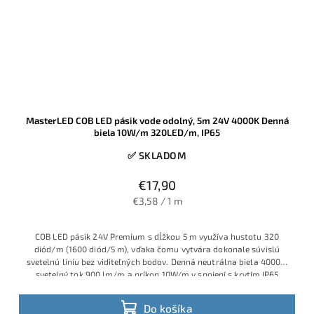
MasterLED COB LED pásik vode odolný, 5m 24V 4000K Denná
biela 10W/m 320LED/m, IP65
✅ SKLADOM
€17,90
€3,58 / 1 m
COB LED pásik 24V Premium s dĺžkou 5 m využíva hustotu 320
diód/m (1600 diód/5 m), vďaka čomu vytvára dokonale súvislú
svetelnú líniu bez viditeľných bodov. Denná neutrálna biela 4000K,
svetelný tok 900 lm/m a príkon 10W/m v spojení s krytím IP65
robia z tohto pásika ideálnu voľbu pre moderné podhľady,
kuchynské linky, kúpeľne aj exteriérové lišty a pergoly.
Do košíka