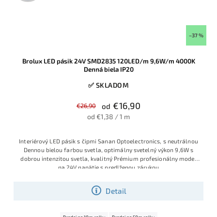
–37 %
Brolux LED pásik 24V SMD2835 120LED/m 9,6W/m 4000K
Denná biela IP20
✅ SKLADOM
€16,90
€26,90
od
od €1,38 / 1 m
Interiérový LED pásik s čipmi Sanan Optoelectronics, s neutrálnou
Dennou bielou farbou svetla, optimálny svetelný výkon 9,6W s
dobrou intenzitou svetla, kvalitný Prémium profesionálny model
na 24V napätie s predlženou zárukou
Detail
Predaj na 10m rolky
Predaj na 50m rolky