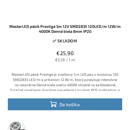
MasterLED pásik Prestige 5m 12V SMD2835 120LED/m 12W/m
4000K Denná biela 8mm IP20
✅ SKLADOM
€25,90
€5,18 / 1 m
MasterLED pásik Prestige je značkový 5 m LED pás s hustotou 120
SMD2835 LED/m a príkonom 12 W/m, ktorý poskytuje intenzívne
no neutrálne Denné biele svetlo 4000K vhodné na každodenné
funkčné osvetlenie. Kvalitné prevedenie s hrubým PCB podkladom a
selektovanými LED diódami pre dlhú životnosť s dodržaním vysokej
intenzity svetla.
Do košíka
5m
rolka