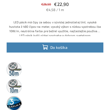
€22,90
€26,50
€4,58 / 1 m
LED pásik má čipy za sebou v súvislej jednoliatej línií, vysoká
hustota ž 480 čipov na meter, vysoký výkon s nízkou spotrebou iba
10W/m, neutrálna farba pre bežné využitie, najčastejšie používaný
LED pásik kvôli nízkej spotrebe a dobrom svetelnom
Do košíka
50m
rolka
10m
rolka
3 roky
záruka