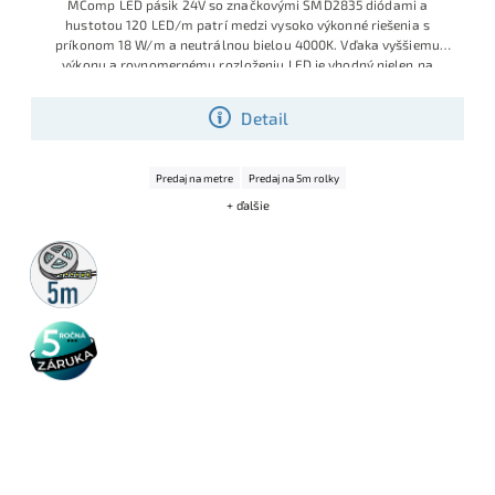
MComp LED pásik 24V so značkovými SMD2835 diódami a
hustotou 120 LED/m patrí medzi vysoko výkonné riešenia s
príkonom 18 W/m a neutrálnou bielou 4000K. Vďaka vyššiemu
výkonu a rovnomernému rozloženiu LED je vhodný nielen na
dekoračné, ale aj hlavné či pracovné osvetlenie v interiéri – najmä
kuchynské linky, podhľady, výklady a nábytok.
Detail
Predaj na metre
Predaj na 5m rolky
+ ďalšie
5m
rolka
5 rokov
záruka