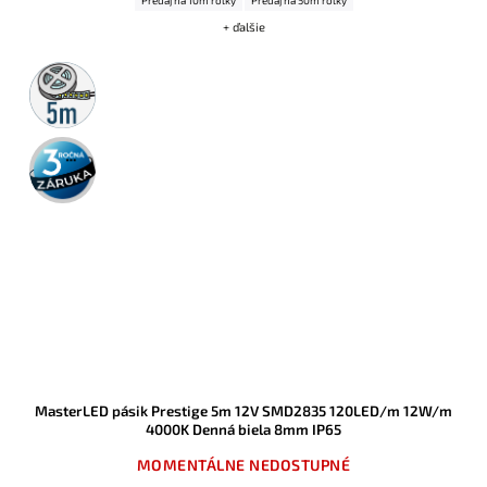
+ ďalšie
5m
rolka
3 roky
záruka
MasterLED pásik Prestige 5m 12V SMD2835 120LED/m 12W/m
4000K Denná biela 8mm IP65
MOMENTÁLNE NEDOSTUPNÉ