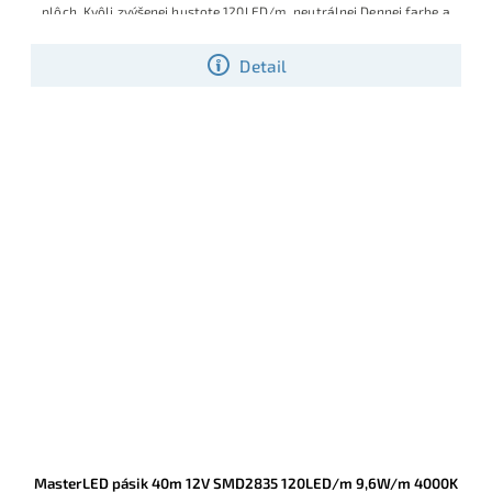
plôch.
Kvôli zvýšenej hustote 120LED/m, neutrálnej Dennej farbe a
optimálnemu výkonu 9.6W/m, sa zaraďuje tento LED pásik medzi
najviac používané SMD LED pásiky
Detail
MasterLED pásik 40m 12V SMD2835 120LED/m 9,6W/m 4000K