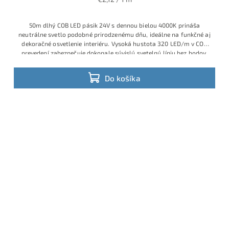
50m dlhý COB LED pásik 24V s dennou bielou 4000K prináša
neutrálne svetlo podobné prirodzenému dňu, ideálne na funkčné aj
dekoračné osvetlenie interiéru. Vysoká hustota 320 LED/m v COB
prevedení zabezpečuje dokonale súvislú svetelnú líniu bez bodov,
pričom príkon 10W/m a napájanie 24V DC umožňujú dlhšie úseky s
minimálnym úbytkom napätia.
Do košíka