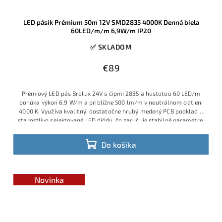
LED pásik Prémium 50m 12V SMD2835 4000K Denná biela
60LED/m/m 6,9W/m IP20
✅ SKLADOM
€89
Prémiový LED pás Brolux 24V s čipmi 2835 a hustotou 60 LED/m
ponúka výkon 6,9 W/m a približne 500 lm/m v neutrálnom odtieni
4000 K. Využíva kvalitný, dostatočne hrubý medený PCB podklad a
starostlivo selektované LED diódy, čo zaručuje stabilné parametre,
dlhšiu životnosť a rovnomerný svit na celej dĺžke 50 m rolky.
Do košíka
Novinka