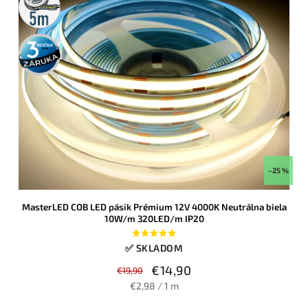
rolka
3 roky
záruka
–25 %
MasterLED COB LED pásik Prémium 12V 4000K Neutrálna biela
10W/m 320LED/m IP20
✅ SKLADOM
€14,90
€19,90
€2,98 / 1 m