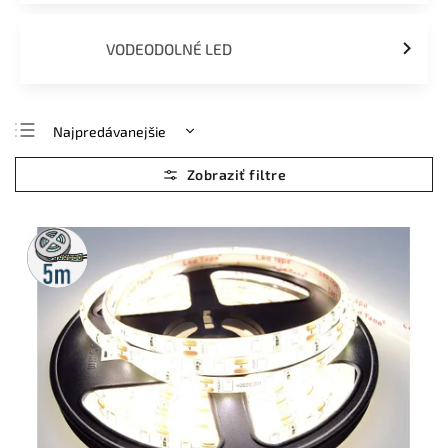
VODEODOLNÉ LED
Najpredávanejšie
Najlacnejšie
Najdrahšie
Abecedne
5m
rolka