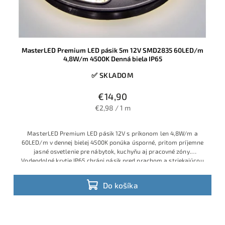
MasterLED Premium LED pásik 5m 12V SMD2835 60LED/m
4,8W/m 4500K Denná biela IP65
✅ SKLADOM
€14,90
€2,98 / 1 m
MasterLED Premium LED pásik 12V s príkonom len 4,8W/m a
60LED/m v dennej bielej 4500K ponúka úsporné, pritom príjemne
jasné osvetlenie pre nábytok, kuchyňu aj pracovné zóny.
Vodeodolné krytie IP65 chráni pásik pred prachom a striekajúcou
vodou, takže sa hodí aj do vlhších priestorov a nad kuchynskú
linku, pričom kvalitu garantuje overená značka MasterLED.
Do košíka