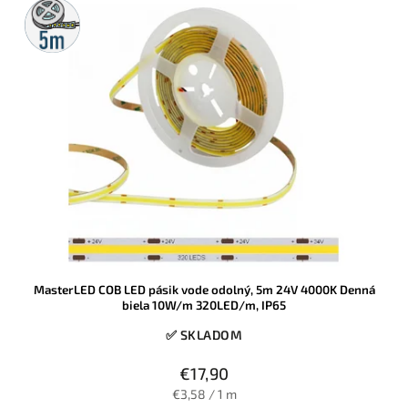
5m
rolka
MasterLED COB LED pásik vode odolný, 5m 24V 4000K Denná
biela 10W/m 320LED/m, IP65
✅ SKLADOM
€17,90
€3,58 / 1 m