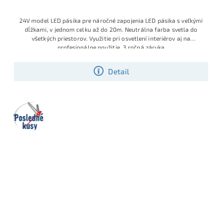
24V model LED pásika pre náročné zapojenia LED pásika s veľkými
dĺžkami, v jednom celku až do 20m. Neutrálna farba svetla do
všetkých priestorov. Využitie pri osvetlení interiérov aj na
profesionálne použitie, 3 ročná záruka
Detail
Posledné
kusy