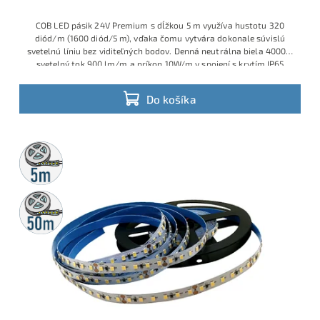
COB LED pásik 24V Premium s dĺžkou 5 m využíva hustotu 320
diód/m (1600 diód/5 m), vďaka čomu vytvára dokonale súvislú
svetelnú líniu bez viditeľných bodov. Denná neutrálna biela 4000K,
svetelný tok 900 lm/m a príkon 10W/m v spojení s krytím IP65
robia z tohto pásika ideálnu voľbu pre moderné podhľady,
kuchynské linky, kúpeľne aj exteriérové lišty a pergoly.
Do košíka
5m
rolka
50m
rolka