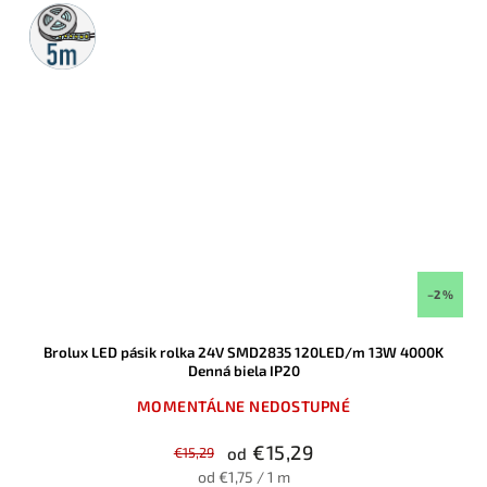
5m
rolka
–2 %
Brolux LED pásik rolka 24V SMD2835 120LED/m 13W 4000K
Denná biela IP20
MOMENTÁLNE NEDOSTUPNÉ
€15,29
€15,29
od
od €1,75 / 1 m