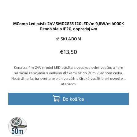
MComp Led pásik 24V SMD2835 120LED/m 9,6W/m 4000K
Denná biela IP20, dopredaj 4m
✅ SKLADOM
€13,50
Cena za 4m 24V model LED pásika s vysokou svietivosťou aj pre
náročné zapojenia s veľkými dĺžkami až do 20m v jednom celku.
Neutrálna farba svetla pre univerzálne široké využitie pri osvetlení
interiérov.
Do košíka
50m
rolka