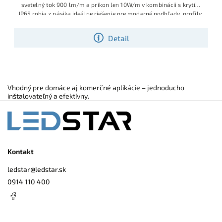
svetelný tok 900 lm/m a príkon len 10W/m v kombinácii s krytím
IP65 robia z pásika ideálne riešenie pre moderné podhľady, profily,
fasády aj náročné interiérové aplikácie.
Detail
Vhodný pre domáce aj komerčné aplikácie – jednoducho
inštalovateľný a efektívny.
Kontakt
ledstar
@
ledstar.sk
0914 110 400