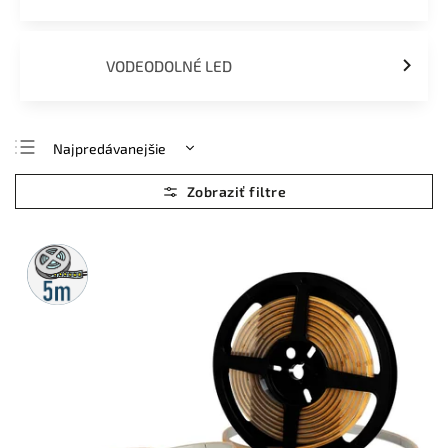
VODEODOLNÉ LED
Najpredávanejšie
Najlacnejšie
Najdrahšie
Abecedne
5m
rolka