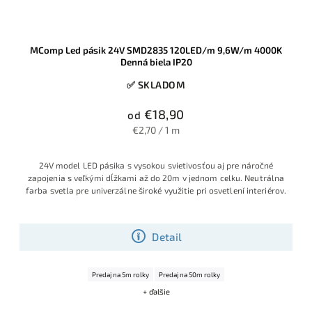
MComp Led pásik 24V SMD2835 120LED/m 9,6W/m 4000K
Denná biela IP20
✅ SKLADOM
€18,90
od
€2,70 / 1 m
24V model LED pásika s vysokou svietivosťou aj pre náročné
zapojenia s veľkými dĺžkami až do 20m v jednom celku. Neutrálna
farba svetla pre univerzálne široké využitie pri osvetlení interiérov.
Detail
Predaj na 5m rolky
Predaj na 50m rolky
+ ďalšie