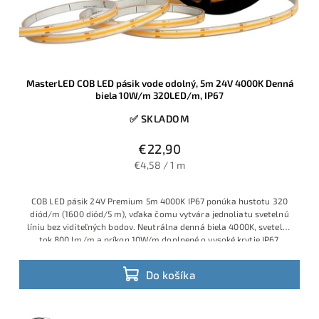
MasterLED COB LED pásik vode odolný, 5m 24V 4000K Denná
biela 10W/m 320LED/m, IP67
✅ SKLADOM
€22,90
€4,58 / 1 m
COB LED pásik 24V Premium 5m 4000K IP67 ponúka hustotu 320
diód/m (1600 diód/5 m), vďaka čomu vytvára jednoliatu svetelnú
líniu bez viditeľných bodov. Neutrálna denná biela 4000K, svetelný
tok 800 lm/m a príkon 10W/m doplnené o vysoké krytie IP67,
ideálne riešenie pre exteriérové podhľady, pergoly, kúpeľne,
wellness a iné vlhké prostredia.
Do košíka