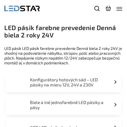
LED pásik farebne prevedenie Denná
biela 2 roky 24V
LED pásik LED pásik farebne prevedenie Denná biela 2 roky 24V je
vhodný na podsvietenie nábytku, stropov, políc alebo pracovných
plôch. Napájanie nízkym napätím 12/24V zabezpečuje bezpečnú
montáž aj v domácich podmienkach.
Konfigurátory hotových sád – LED
pásiky na mieru 12V, 24V a 230V
Biele a iné jednofarebné LED pásiky a
pásy