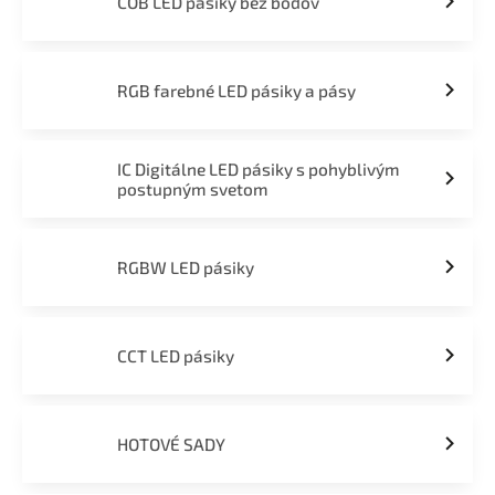
COB LED pásiky bez bodov
RGB farebné LED pásiky a pásy
IC Digitálne LED pásiky s pohyblivým
postupným svetom
RGBW LED pásiky
CCT LED pásiky
HOTOVÉ SADY