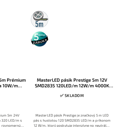
tohto pásika
dokonale súvislú svetelnú líniu bez bodov,
ady, kuchynské
pričom príkon 10W/m a napájanie 24V DC
ty a pergoly.
umožňujú dlhšie úseky s minimálnym úbytkom
5m
rolka
napätia.
5 rokov
záruka
 5m Prémium
MasterLED pásik Prestige 5m 12V
la 10W/m
SMD2835 120LED/m 12W/m 4000K
0
Denná biela 8mm IP20
✅ SKLADOM
mium 5m 24V
MasterLED pásik Prestige je značkový 5 m LED
u 320 LED/m s
pás s hustotou 120 SMD2835 LED/m a príkonom
ra rovnomernú
12 W/m, ktorý poskytuje intenzívne no neutrálne