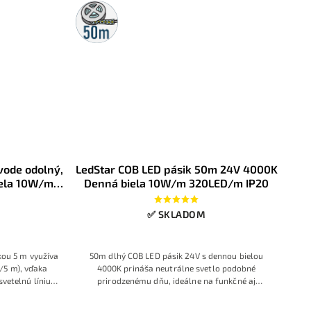
50m
rolka
vode odolný,
LedStar COB LED pásik 50m 24V 4000K
ela 10W/m
Denná biela 10W/m 320LED/m IP20
5
✅ SKLADOM
kou 5 m využíva
50m dlhý COB LED pásik 24V s dennou bielou
/5 m), vďaka
4000K prináša neutrálne svetlo podobné
vetelnú líniu
prirodzenému dňu, ideálne na funkčné aj
utrálna biela
dekoračné osvetlenie interiéru. Vysoká hustota
príkon 10W/m v
320 LED/m v COB prevedení zabezpečuje