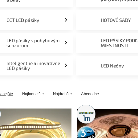
svetom
CCT LED pásiky
HOTOVÉ SADY
LED pásiky s pohybovým
LED PÁSIKY POD
senzorom
MIESTNOSTI
Inteligentné a inovatívne
LED Neóny
LED pásiky
anejšie
Najlacnejšie
Najdrahšie
Abecedne
ny
Metrážny
predaj
3 roky
záruka