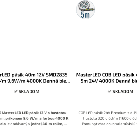
5m
rolka
rLED pásik 40m 12V SMD2835
MasterLED COB LED pásik 
/m 9,6W/m 4000K Denná biela
5m 24V 4000K Denná bi
IP20
320LED/m, IP6
✅ SKLADOM
✅ SKLADOM
ý
MasterLED LED pásik 12 V s hustotou
COB LED pásik 24V Premium s dĺž
/m, príkonom 9,6 W/m a farbou 4000 K
hustotu 320 diód/m (1600 diód
iela
je dodávaný v
jednej 40 m rolke
, čo
čomu vytvára dokonale súvislú s
určuje aj na
profesionálne použitie
pri
bez viditeľných bodov. Denná ne
projektoch. Denná biela 4000 K, kvalitné
4000K, svetelný tok 900 lm/m a 