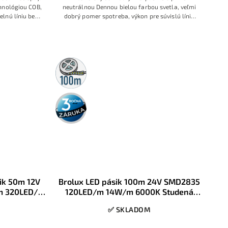
hnológiou COB,
neutrálnou Dennou bielou farbou svetla, veľmi
lnú líniu bez
dobrý pomer spotreba, výkon pre súvislú líniu
ná biela 4000K,
svetla !
lo 800 lm/m a
ne riešenie pre
j moderné
y.
100m
rolka
3 roky
záruka
ik 50m 12V
Brolux LED pásik 100m 24V SMD2835
m 320LED/m
120LED/m 14W/m 6000K Studená
biela IP20
✅ SKLADOM