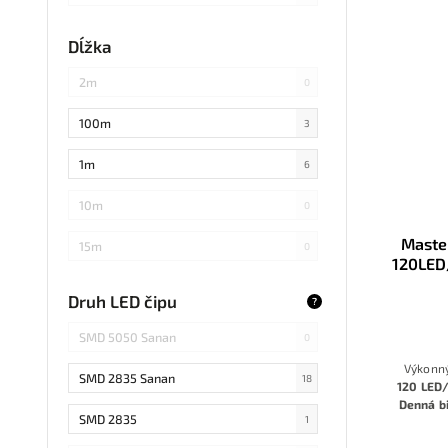
každých 3cm
0
Dĺžka
každých 20cm
0
2m
0
každých 4cm
2
100m
3
každých 2cm
0
1m
6
každých 17cm
0
10m
0
5
0
Maste
15m
0
120LED
každých 7,1cm
0
20m
0
Druh LED čipu
?
každých 1,5cm
0
25m
0
SMD 5050 Sanan
0
každých 6cm
0
30m
Výkonn
0
SMD 2835 Sanan
18
120 LED
Denná b
3m
0
SMD 2835
1
ho pred
väčších 