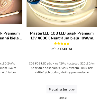
ik Premium
MasterLED COB LED pásik Prémium
enná biela
12V 4000K Neutrálna biela 10W/m
320LED/m IP20
✅ SKLADOM
uxLED 24V s
COB FOB LED pásik na 12V s hustotou 320LED/m
ýkonom 8W/m
poskytuje dokonalo súvislú svetelnú líniu bez
nú líniu bez
viditeľných bodov, ideálny pre moderné
podania farieb
podsvietenie nábytku alebo dekoratívne
m zaručujú
osvetlenie. Vyznačuje sa vysokou flexibilitou,
rovnomerné
nízkou spotrebou len 10W/m a univerzálnou
Predaj na 5m rolky
y aj dizajnové
„Dennou bielou“ farbou (cca 4000-4500K).
éri.
Rýchla inštalácia vďaka samolepiacej 3M páske
+ ďalšie
a možnosť doplnenia o prémiové príslušenstvo.