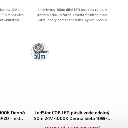
sik na 12V s
Interiérový 100m dlhý LED pásik na rolke, v
 LED/m vytvára
jednom celku, s farbou svetla Studená biela,
ez viditeľných
veľmi dobrý pomer spotreba, výkon. Vysoká
 4000K. Vhodný
hustota diód pre súvislú líniu svetla. Cenovo
tia IP20,
zvýhodnené balenie
é aj dekoračné
podhľadov a
a pre široké
50m
rolka
4000K Denná
LedStar COB LED pásik vode odolný,
IP20 – extra
50m 24V 4000K Denná biela 10W/m
nom kuse
320LED/m, IP65