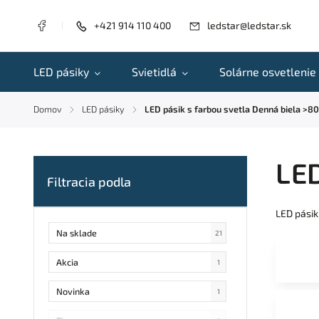
+421 914 110 400
ledstar@ledstar.sk
LED pásiky
Svietidlá
Solárne osvetlenie
Domov
LED pásiky
LED pásik s farbou svetla Denná biela >
/
/
LED
LED pásik
Na sklade
21
Akcia
1
Novinka
1