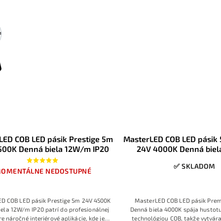
py SMD2835 a krytie IP20 zaručujú
spojení s krytím IP65 robia z 
rné, príjemné osvetlenie interiérových
ideálnu voľbu pre moderné podhľ
iestorov s možnosťou stmievania.
linky, kúpeľne aj exteriérové liš
LED COB LED pásik Prestige 5m
MasterLED COB LED pásik
500K Denná biela 12W/m IP20
24V 4000K Denná bie
320LED/m IP2
✅ SKLADOM
OMENTÁLNE NEDOSTUPNÉ
D COB LED pásik Prestige 5m 24V 4500K
MasterLED COB LED pásik Pre
ela 12W/m IP20 patrí do profesionálnej
Denná biela 4000K spája hustot
re náročné interiérové aplikácie, kde je
technológiou COB, takže vytvá