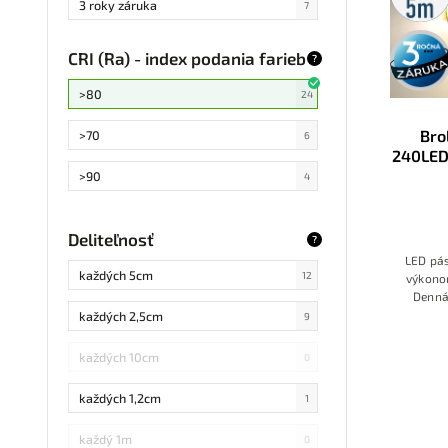
3 roky záruka
7
3 roky
CRI (Ra) - index podania farieb
záruka
?
>80
24
Bro
>70
6
240LED
>90
4
Deliteľnosť
?
LED pás
každých 5cm
12
výkono
Denná
jedno
každých 2,5cm
9
každých 10cm
0
každých 1,2cm
1
každý 1m
0