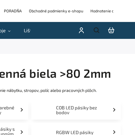
PORADŇA
Obchodné podmienky e-shopu
Hodnotenie obchodu
oje
Lišty
Akcie a výpredaje
Blog
H
Denná biela >80 2mm
ie nábytku, stropov, políc alebo pracovných plôch.
farebné
COB LED pásiky bez
y
bodov
pásiky s
RGBW LED pásiky
tupným