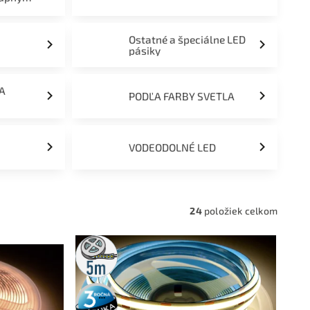
Ostatné a špeciálne LED
pásiky
ĽA
PODĽA FARBY SVETLA
VODEODOLNÉ LED
24
položiek celkom
5m
rolka
3 roky
záruka