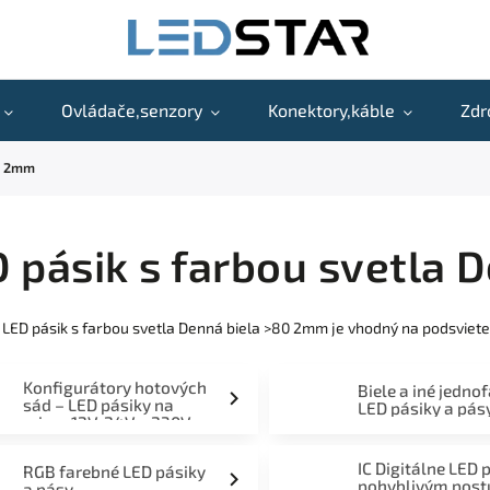
Ovládače,senzory
Konektory,káble
Zdr
80 2mm
 pásik s farbou svetla 
 LED pásik s farbou svetla Denná biela >80 2mm je vhodný na podsvieten
Konfigurátory hotových
Biele a iné jedno
sád – LED pásiky na
LED pásiky a pás
mieru 12V, 24V a 230V
IC Digitálne LED 
RGB farebné LED pásiky
pohyblivým pos
a pásy