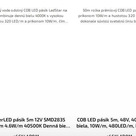
 vode odolný COB LED pásik LedStar na
50m rolka prémiový COB LED pá
ombinuje dennú bielu 4000K s vysokou
príkonom 10W/m a hustotou 320
ou 320 LED/m a príkonom 10W/m, čím
dokonale súvislú svetelnú líniu b
vára rovnomernú svetelnú líniu bez
bodov v neutrálnej dennej bielej
ých bodov. Silikónové krytie IP65 chráni
pre interiéry so stupňom kry
ed vodou a prachom, takže je vhodný do
stmievateľný, ideálny na funkčn
í, kuchýň, exteriérových líšt, terás či
podsvietenie nábytku, políc, 
dov, kde sa vyžaduje odolné a zároveň
líniových svietidiel. Denná biel
dizajnové osvetlenie.
uplatnenie.
erLED pásik 5m 12V SMD2835
COB LED pásik 5m, 48V, 
m 4.6W/m 40500K Denná biela
biela, 10W/m, 480LED/m, 
IP65
dlhé zapojenia v jed