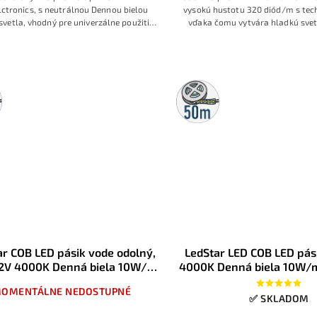
ctronics, s neutrálnou Dennou bielou
vysokú hustotu 320 diód/m s tec
svetla, vhodný pre univerzálne použitie
vďaka čomu vytvára hladkú svete
ľvek, optimálna spotreba, pekná línia
viditeľných bodov. Neutrálna den
 s dobrým pomerom príkon / svietivosť
príkon 10W/m, svetelný tok oko
krytie IP65 z neho robia univerzál
kuchyne, kúpeľne, pergoly a
exteriérové podhľad
50m
rolka
ar COB LED pásik vode odolný,
LedStar LED COB LED pás
2V 4000K Denná biela 10W/m
4000K Denná biela 10W/
320LED/m, IP65
IP20
OMENTÁLNE NEDOSTUPNÉ
✅ SKLADOM