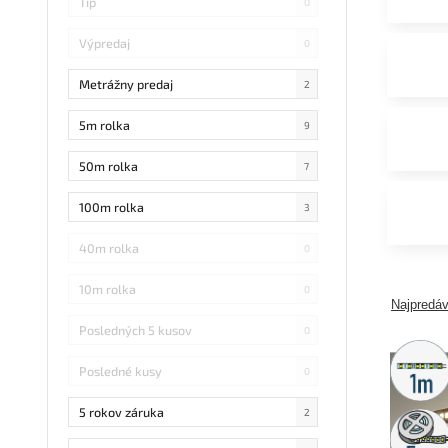
Tip
0
Výpredaj
0
Metrážny predaj
2
5m rolka
9
50m rolka
7
100m rolka
3
40m rolka
0
10m rolka
0
Najpredáv
Posledných 5 kusov
0
Metráž
predaj
Posledné kusy
0
5 rokov záruka
2
5m
rolka