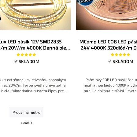
lux LED pásik 12V SMD2835
MComp LED COB LED pás
/m 20W/m 4000K Denná biela
24V 4000K 320diód/m D
IP20
8W/m IP20
✅ SKLADOM
✅ SKLADOM
ik s extrémnou svietivosťou s vysokým
Prémiový COB LED pásik Brol
m až 20W/m. Farba svetla univerzálna
neutrálnou bielou 4000K a v
 biela. Mimoriadna hustota čipov pre
ponúka dokonale súvislú svetel
liate svetlo. Preferovaný pri náhrade
viditeľných bodiek. Vysoký index 
hlavného osvetlenia.
CRI>80 a hustota 320 čipov/
prirodzené podanie farieb a 
Predaj na metre
osvetlenie pre nábytok, podhľad
línové svietidlá v interi
+ ďalšie