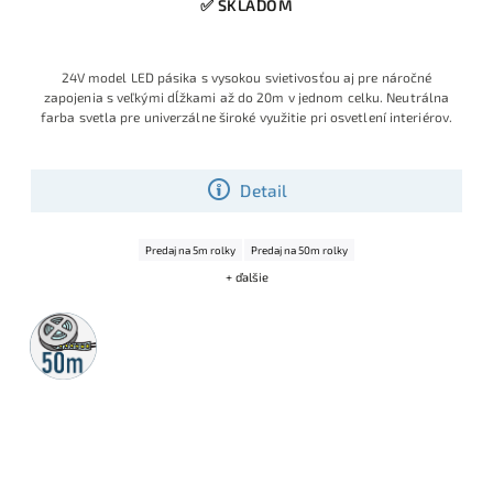
✅ SKLADOM
24V model LED pásika s vysokou svietivosťou aj pre náročné
zapojenia s veľkými dĺžkami až do 20m v jednom celku. Neutrálna
farba svetla pre univerzálne široké využitie pri osvetlení interiérov.
Detail
Predaj na 5m rolky
Predaj na 50m rolky
+ ďalšie
50m
rolka