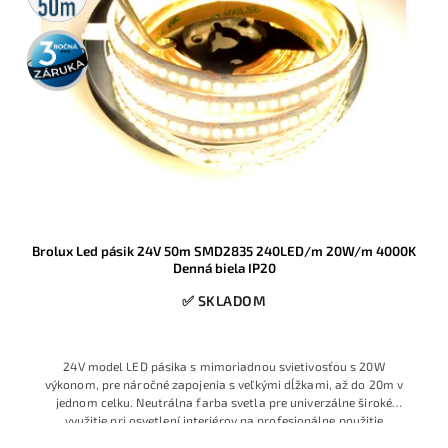
3 roky
záruka
Brolux Led pásik 24V 50m SMD2835 240LED/m 20W/m 4000K
Denná biela IP20
✅ SKLADOM
24V model LED pásika s mimoriadnou svietivosťou s 20W
výkonom, pre náročné zapojenia s veľkými dĺžkami, až do 20m v
jednom celku. Neutrálna farba svetla pre univerzálne široké
využitie pri osvetlení interiérov na profesionálne použitie