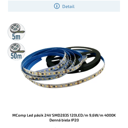
Detail
5m
rolka
50m
rolka
MComp Led pásik 24V SMD2835 120LED/m 9,6W/m 4000K
Denná biela IP20