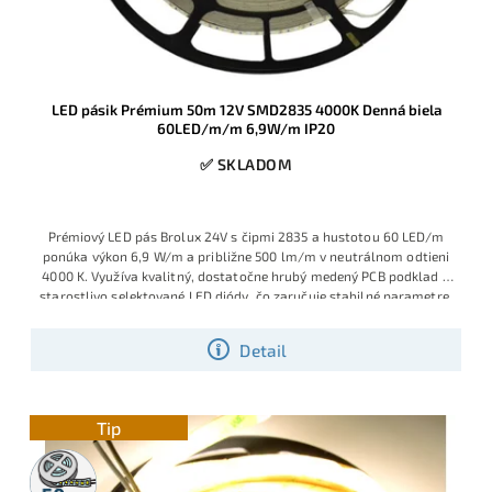
LED pásik Prémium 50m 12V SMD2835 4000K Denná biela
60LED/m/m 6,9W/m IP20
✅ SKLADOM
Prémiový LED pás Brolux 24V s čipmi 2835 a hustotou 60 LED/m
ponúka výkon 6,9 W/m a približne 500 lm/m v neutrálnom odtieni
4000 K. Využíva kvalitný, dostatočne hrubý medený PCB podklad a
starostlivo selektované LED diódy, čo zaručuje stabilné parametre,
dlhšiu životnosť a rovnomerný svit na celej dĺžke 50 m rolky.
Detail
Tip
50m
rolka