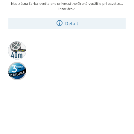
Neutrálna farba svetla pre univerzálne široké využitie pri osvetlení
interiérov.
Detail
40m
rolka
3 roky
záruka