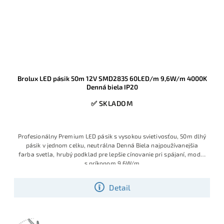
Brolux LED pásik 50m 12V SMD2835 60LED/m 9,6W/m 4000K
Denná biela IP20
✅ SKLADOM
Profesionálny Premium LED pásik s vysokou svietivosťou, 50m dlhý
pásik v jednom celku, neutrálna Denná Biela najpoužívanejšia
farba svetla, hrubý podklad pre lepšie cínovanie pri spájaní, model
s príkonom 9,6W/m
Detail
Posledné