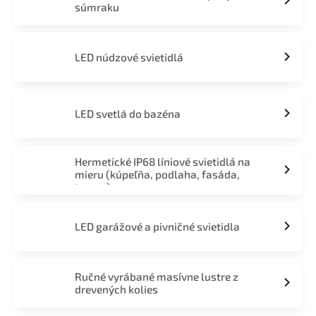
súmraku
LED núdzové svietidlá
LED svetlá do bazéna
Hermetické IP68 líniové svietidlá na
mieru (kúpeľňa, podlaha, fasáda,
terasa)
LED garážové a pivničné svietidla
Ručné vyrábané masívne lustre z
drevených kolies