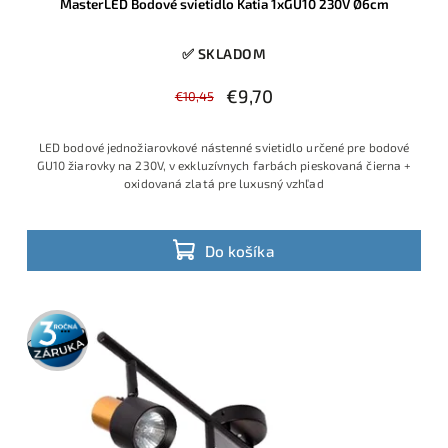
MasterLED Bodové svietidlo Katia 1xGU10 230V Ø6cm
✅ SKLADOM
€9,70
€10,45
LED bodové jednožiarovkové nástenné svietidlo určené pre bodové
GU10 žiarovky na 230V, v exkluzívnych farbách pieskovaná čierna +
oxidovaná zlatá pre luxusný vzhľad
Do košíka
3 roky
záruka