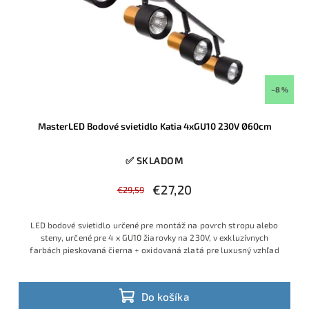
–8 %
MasterLED Bodové svietidlo Katia 4xGU10 230V Ø60cm
✅ SKLADOM
€27,20
€29,59
LED bodové svietidlo určené pre montáž na povrch stropu alebo
steny, určené pre 4 x GU10 žiarovky na 230V, v exkluzívnych
farbách pieskovaná čierna + oxidovaná zlatá pre luxusný vzhľad
Do košíka