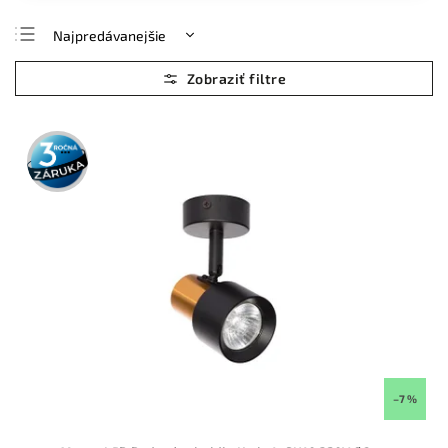
Najpredávanejšie
Najlacnejšie
Najdrahšie
Abecedne
3 roky
záruka
–7 %