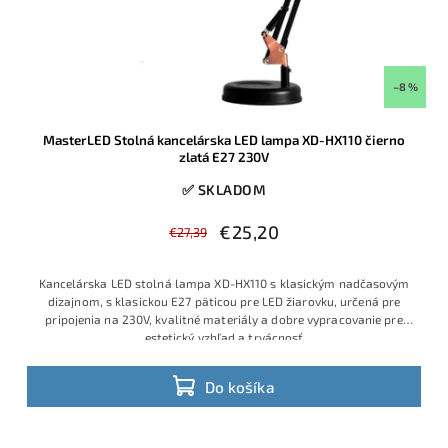
–8 %
MasterLED Stolná kancelárska LED lampa XD-HX110 čierno
zlatá E27 230V
✅ SKLADOM
€25,20
€27,39
Kancelárska LED stolná lampa XD-HX110 s klasickým nadčasovým
dizajnom, s klasickou E27 päticou pre LED žiarovku, určená pre
pripojenia na 230V, kvalitné materiály a dobre vypracovanie pre
estetický vzhľad a trvácnosť
Do košíka