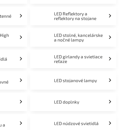
LED Reflektory a
stenné
reflektory na stojane
 High
LED stolné, kancelárske
a nočné lampy
LED girlandy a svietiace
idlá
reťaze
LED stojanové lampy
ovné
LED doplnky
LED núdzové svietidlá
u a