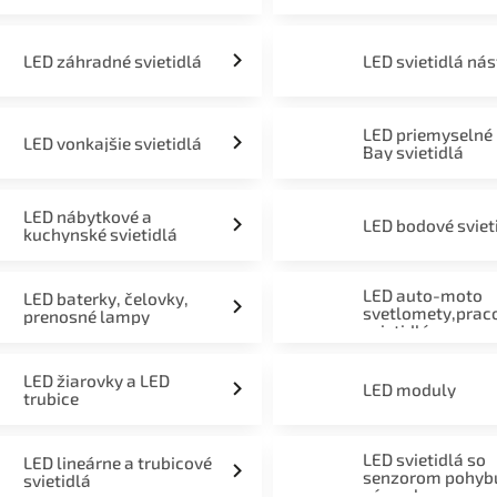
LED záhradné svietidlá
LED svietidlá ná
LED priemyselné
LED vonkajšie svietidlá
Bay svietidlá
LED nábytkové a
LED bodové sviet
kuchynské svietidlá
LED auto-moto
LED baterky, čelovky,
svetlomety,prac
prenosné lampy
svietidlá
LED žiarovky a LED
LED moduly
trubice
LED svietidlá so
LED lineárne a trubicové
senzorom pohyb
svietidlá
súmraku