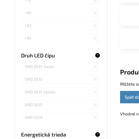
>90
0
>82
0
>99
0
>75
0
Druh LED čipu
?
Záleží od použitej žiarovky
0
SMD 2835 Sanan
0
Produ
SMD 2835
0
Môžete sa
SMD 2835 Epistar
0
Späť d
SMD 5630
0
Vhodné na
SMD 5050
0
COB Epistar
0
Energetická trieda
?