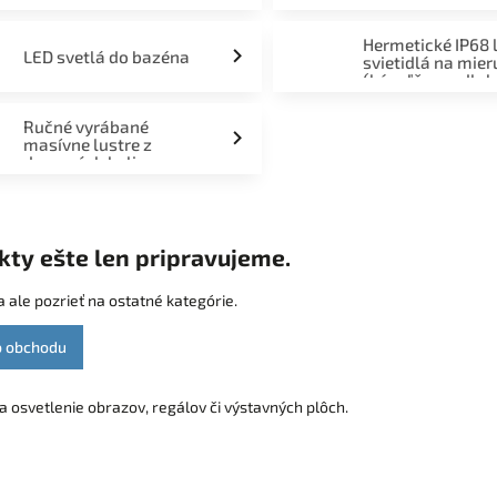
Hermetické IP68 
LED svetlá do bazéna
svietidlá na mier
(kúpeľňa, podlah
fasáda, terasa)
Ručné vyrábané
masívne lustre z
drevených kolies
kty ešte len pripravujeme.
 ale pozrieť na ostatné kategórie.
o obchodu
 osvetlenie obrazov, regálov či výstavných plôch.