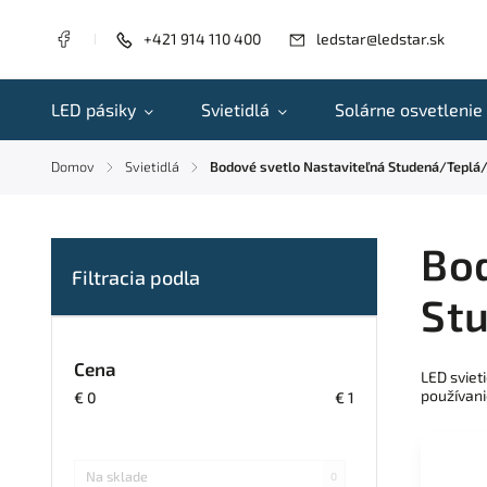
+421 914 110 400
ledstar@ledstar.sk
LED pásiky
Svietidlá
Solárne osvetlenie
Domov
Svietidlá
Bodové svetlo Nastaviteľná Studená/Teplá/
/
/
Bod
Stu
Cena
LED sviet
používani
€
0
€
1
Na sklade
0