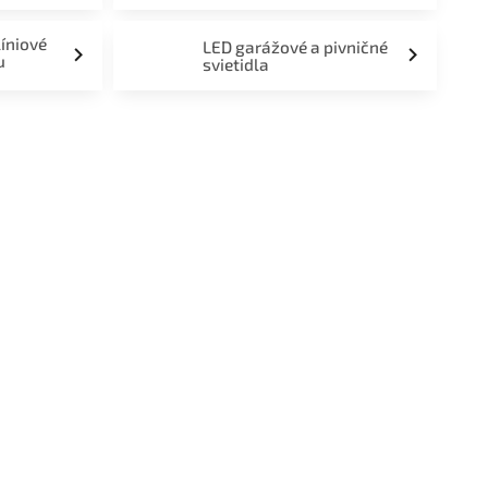
líniové
LED garážové a pivničné
u
svietidla
a,