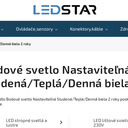
Ovládače,senzory
Konektory,káble
Zdr
Denná biela 2 roky
ové svetlo Nastaviteľn
dená/Teplá/Denná biela
idlo Bodové svetlo Nastaviteľná Studená/Teplá/Denná biela 2 roky po
e.
LED stropné svetlá a
LED lištové sviet
lustre
230V