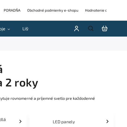
PORADŇA
Obchodné podmienky e-shopu
Hodnotenie obchodu
oje
Lišty
Akcie a výpredaje
Blog
H
á
 2 roky
skytuje rovnomerné a príjemné svetlo pre každodenné
idlá
LED panely