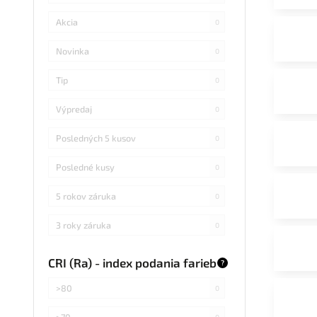
Akcia
0
Novinka
0
Tip
0
Výpredaj
0
Posledných 5 kusov
0
Posledné kusy
0
5 rokov záruka
0
3 roky záruka
0
CRI (Ra) - index podania farieb
?
>80
0
>70
0