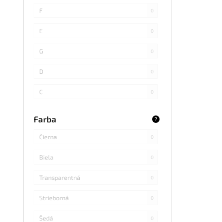
SMD 4014
0
F
0
COB
0
E
0
SMD 5730
0
G
0
SMD
0
D
0
LED DIP
0
C
0
S14 LED
0
B
0
Farba
?
SMD Samsung
0
Čierna
0
SMD 2838
0
Biela
0
SMD 2836
0
Transparentná
0
SMD 5730 Samsung
0
Strieborná
0
Refond
0
Šedá
0