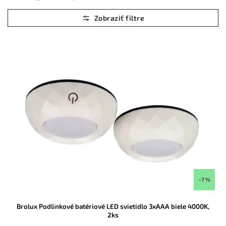
Najlacnejšie
Najdrahšie
Abecedne
–7 %
Brolux Podlinkové batériové LED svietidlo 3xAAA biele 4000K,
2ks