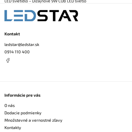
LED svietidlo – Dizajnové 9W COB LED svetlo
Kontakt
ledstar
@
ledstar.sk
0914 110 400
Informácie pre vás
O nás
Dodacie podmienky
Množstevné a vernostné zľavy
Kontakty