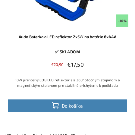
–16 %
Xudo Baterka a LED reflektor 2x5W na batérie 6xAAA
✅ SKLADOM
€17,50
€20,90
10W prenosný COB LED reflektor s s 360° otočným stojanom a
magnetickým stojanom pre stabilné prichytenie k podkladu
Do košíka