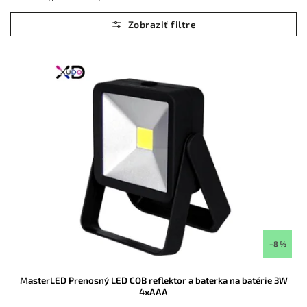
Najlacnejšie
Najdrahšie
Abecedne
–8 %
MasterLED Prenosný LED COB reflektor a baterka na batérie 3W
4xAAA