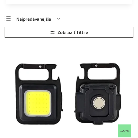
Najpredávanejšie
Najlacnejšie
Najdrahšie
Abecedne
–27 %