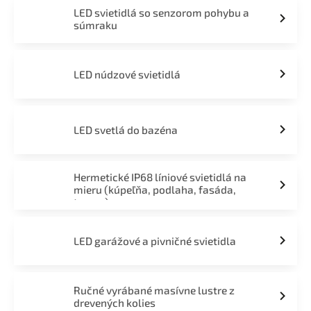
LED svietidlá so senzorom pohybu a
súmraku
LED núdzové svietidlá
LED svetlá do bazéna
Hermetické IP68 líniové svietidlá na
mieru (kúpeľňa, podlaha, fasáda,
terasa)
LED garážové a pivničné svietidla
Ručné vyrábané masívne lustre z
drevených kolies