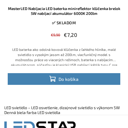
MasterLED Nabíjacia LED baterka minireflektor kľúčenka brelok
5W nabíjací akumulátor 6000K 200lm
✅ SKLADOM
€7,20
€9,90
LED baterka ako odolná kovová kľúčenka z ľahkého hliníka, malé
svietidlo s vysokým jasom až 200lm, viacfunkčný model s
možnosťou práce vo viacerých režimoch, baterka s nabíjacím
akumulátorom, súčasťou je klasický USB nabíjací káblik typu C pre
Do košíka
LED svietidlo – LED osvetlenie, dizajnové svietidlo s výkonom 5W
Denná biela farba LED svietidla