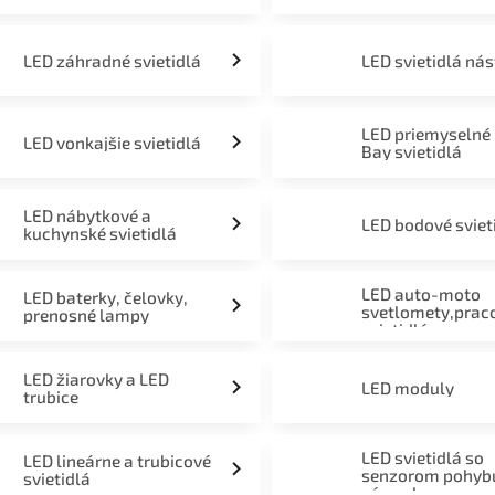
LED záhradné svietidlá
LED svietidlá ná
LED priemyselné
LED vonkajšie svietidlá
Bay svietidlá
LED nábytkové a
LED bodové sviet
kuchynské svietidlá
LED auto-moto
LED baterky, čelovky,
svetlomety,prac
prenosné lampy
svietidlá
LED žiarovky a LED
LED moduly
trubice
LED svietidlá so
LED lineárne a trubicové
senzorom pohyb
svietidlá
súmraku