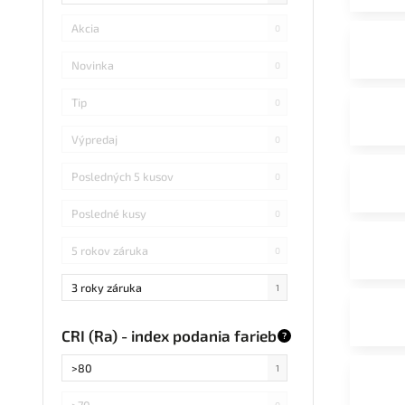
Akcia
0
Novinka
0
Tip
0
Výpredaj
0
Posledných 5 kusov
0
Posledné kusy
0
5 rokov záruka
0
3 roky záruka
1
CRI (Ra) - index podania farieb
?
>80
1
>70
0