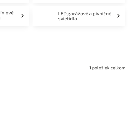
líniové
LED garážové a pivničné
u
svietidla
a,
1
položiek celkom