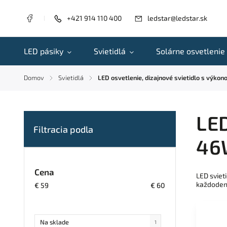
+421 914 110 400
ledstar@ledstar.sk
LED pásiky
Svietidlá
Solárne osvetlenie
Domov
Svietidlá
LED osvetlenie, dizajnové svietidlo s výko
/
/
LED
46W
Cena
LED sviet
každoden
€
59
€
60
Na sklade
1