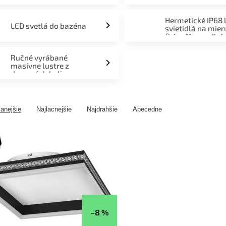
Hermetické IP68 
LED svetlá do bazéna
svietidlá na mier
(kúpeľňa, podlah
fasáda, terasa)
Ručné vyrábané
masívne lustre z
drevených kolies
anejšie
Najlacnejšie
Najdrahšie
Abecedne
–8 %