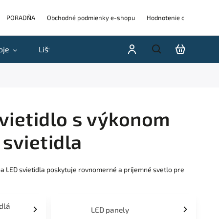
PORADŇA
Obchodné podmienky e-shopu
Hodnotenie obchodu
oje
Lišty
Akcie a výpredaje
Blog
H
svietidlo s výkonom
svietidla
ba LED svietidla poskytuje rovnomerné a príjemné svetlo pre
idlá
LED panely