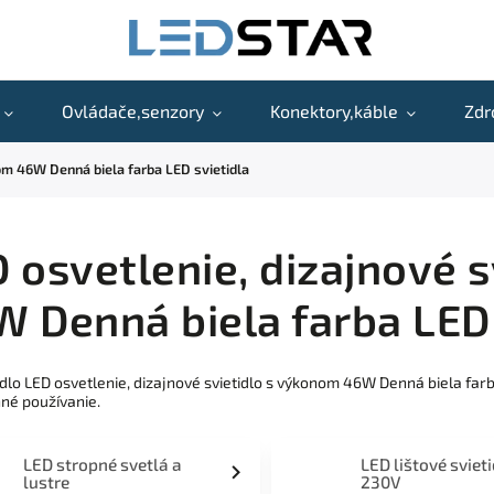
Ovládače,senzory
Konektory,káble
Zdr
nom 46W Denná biela farba LED svietidla
 osvetlenie, dizajnové 
 Denná biela farba LED 
idlo LED osvetlenie, dizajnové svietidlo s výkonom 46W Denná biela far
né používanie.
LED stropné svetlá a
LED lištové sviet
lustre
230V