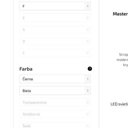
SMD 4014
0
F
1
Master
COB
0
E
0
SMD 5730
0
G
0
SMD
0
D
0
LED DIP
0
C
0
Strop
modern
S14 LED
0
B
kry
0
Farba
?
vzhľad. 
SMD Samsung
0
Čierna
1
SMD 2838
0
Biela
1
SMD 2836
0
Transparentná
0
LED sviet
SMD 5730 Samsung
0
Strieborná
0
Refond
0
Šedá
0