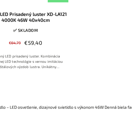
LED Prisadený luster XD-LA121
4000K 46W 40x40cm
✅ SKLADOM
€59,40
€64,79
ný LED prisadený luster. Kombinácia
ej LED technológie s vernou imitáciou
štálových výzdob lustra. Unikátny
Farba svetla je univerzálna denná biela.
idlo – LED osvetlenie, dizajnové svietidlo s výkonom 46W Denná biela fa