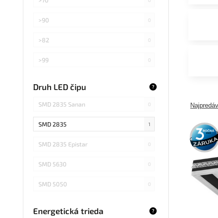
>90
0
>82
0
>99
0
>75
0
Druh LED čipu
?
Záleží od použitej žiarovky
0
SMD 2835 Sanan
0
Najpredáv
SMD 2835
1
3 roky
záruka
SMD 2835 Epistar
0
SMD 5630
0
SMD 5050
0
COB Epistar
0
Energetická trieda
?