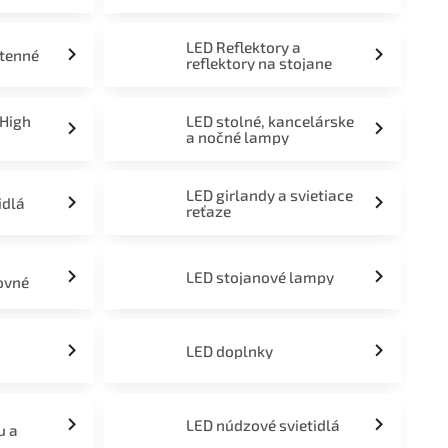
LED Reflektory a
stenné
reflektory na stojane
 High
LED stolné, kancelárske
a nočné lampy
LED girlandy a svietiace
idlá
reťaze
LED stojanové lampy
ovné
LED doplnky
LED núdzové svietidlá
u a