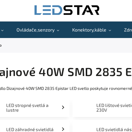
Ovládače,senzory
Konektory,káble
Zdr
o
ajnové 40W SMD 2835 Ep
idlo Dizajnové 40W SMD 2835 Epistar LED svetlo poskytuje rovnomerné
LED stropné svetlá a
LED lištové sviet
lustre
230V
LED záhradné svietidlá
LED svietidlá ná