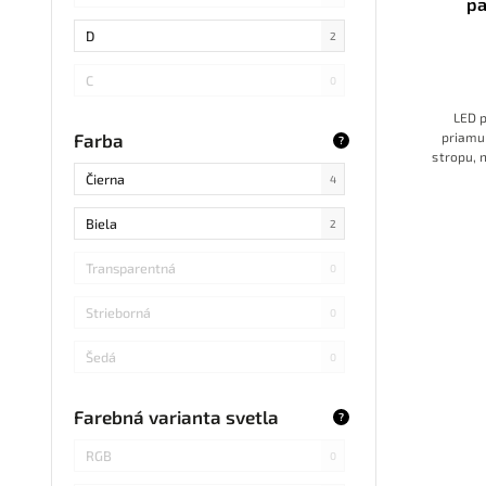
p
SMD
3
D
2
LED DIP
0
C
0
S14 LED
0
LED 
B
0
priamu
Farba
?
stropu, 
SMD Samsung
3
LED 
Čierna
4
230V.
Ma
SMD 2838
1
s výkon
Biela
2
určený 
SMD 2836
0
ďalšie
Transparentná
0
plošné
SMD 5730 Samsung
vďaka č
0
Strieborná
miestn
0
Refond
0
Šedá
0
COB Bridgelux
0
Modrá
0
Farebná varianta svetla
?
RGB
0
Svetlé drevo
0
RGB
0
SMD s integrovaným obvodom
1