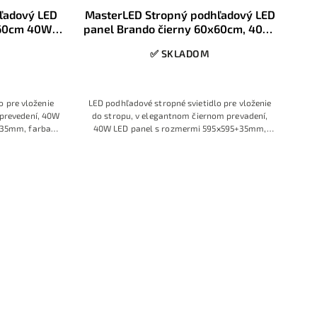
ľadový LED
MasterLED Stropný podhľadový LED
x60cm 40W
panel Brando čierny 60x60cm, 40W,
4500K, 2v1
✅ SKLADOM
o pre vloženie
LED podhľadové stropné svietidlo pre vloženie
 prevedení, 40W
do stropu, v elegantnom čiernom prevadení,
+35mm, farba
40W LED panel s rozmermi 595x595+35mm,
na biela.
farba svetla 4000K Denná neutrálna biela,
modelová rada Brando ktorú charakterizuje
veľmi moderný inovatívny