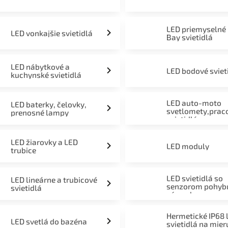
LED priemyselné
LED vonkajšie svietidlá
Bay svietidlá
LED nábytkové a
LED bodové sviet
kuchynské svietidlá
LED auto-moto
LED baterky, čelovky,
svetlomety,prac
prenosné lampy
svietidlá
LED žiarovky a LED
LED moduly
trubice
LED svietidlá so
LED lineárne a trubicové
senzorom pohyb
svietidlá
súmraku
Hermetické IP68 
LED svetlá do bazéna
svietidlá na mier