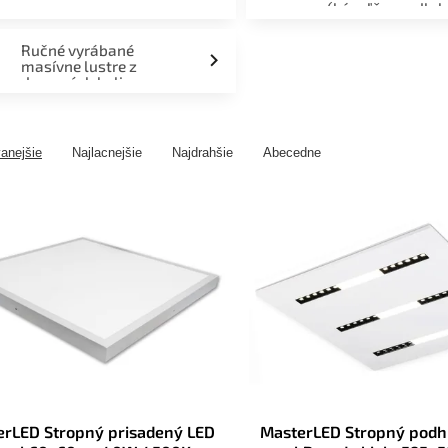
(kúpeľňa, podlah
fasáda, terasa)
Ručné vyrábané
masívne lustre z
drevených kolies
anejšie
Najlacnejšie
Najdrahšie
Abecedne
erLED Stropný prisadený LED
MasterLED Stropný podh