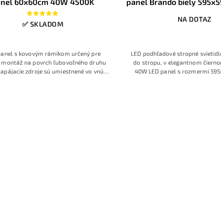
anel 60x60cm 40W 4500K
panel Brando biely 595
4500K, 2v1
NA DOTAZ
✅ SKLADOM
panel s kovovým rámikom určený pre
LED podhľadové stropné svietidl
 montáž na povrch ľubovoľného druhu
do stropu, v elegantnom čierno
napájacie zdroje sú umiestnené vo vnútri
40W LED panel s rozmermi 59
panelu, postačí pripojenie panelu k
farba svetla 4000K-4500K Den
sterLED prisadený LED panel 60×60 cm
biela, modelová rada Bran
om 40 W a neutrálnou bielou 4500 K je
charakterizuje veľmi moder
na priame uchytenie na pevný strop bez
ho príslušenstva. Ponúka rovnomerné
 osvetlenie bez viditeľných LED bodiek,
omu sa hodí do kancelárií, zasadacích
ostí, obchodov aj moderných obytných
priestorov.