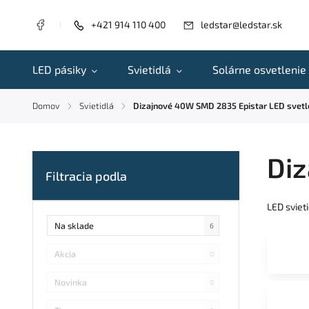
+421 914 110 400
ledstar@ledstar.sk
LED pásiky
Svietidlá
Solárne osvetlenie
Domov
Svietidlá
Dizajnové 40W SMD 2835 Epistar LED svetl
/
/
Diz
LED sviet
Na sklade
6
Akcia
0
Novinka
0