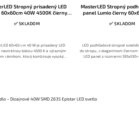
erLED Stropný prisadený LED
MasterLED Stropný podh
l 60x60cm 40W 4500K čierny
panel Lumio čierny 60
rámik
4500K
✅ SKLADOM
✅ SKLADOM
rLED 60×60 cm 40 W je prisadený LED
LED podhľadové stropné svietidl
s neutrálnou bielou 4500 K a výrazným
do stropu, v elegantnom čiernom
ym rámikom, ktorý kombinuje vysoký
LED panel s rozmermi 595x595
ý výkon s dizajnovým vzhľadom. Vhodný
svetla 4000K Denná neutrál
o kancelárií, obchodných priestorov,
ých hál aj moderných obývacích alebo
ch častí, kde má svietidlo tvoriť súčasť
interiéru.
idlo – Dizajnové 40W SMD 2835 Epistar LED svetlo