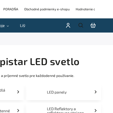
PORADŇA
Obchodné podmienky e-shopu
Hodnotenie obchodu
oje
Lišty
Akcie a výpredaje
Blog
H
istar LED svetlo
 a príjemné svetlo pre každodenné používanie.
idlá
LED panely
LED Reflektory a
stenné
reflektory na stojane