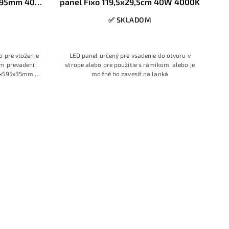
x595mm 40W
panel Fixo 119,5x29,5cm 40W 4000K
✅ SKLADOM
o pre vloženie
LED panel určený pre vsadenie do otvoru v
m prevadení,
strope alebo pre použitie s rámikom, alebo je
5x595x35mm,
možné ho zavesiť na lanká
ná neutrálna
do ktorú
ný vzhľad