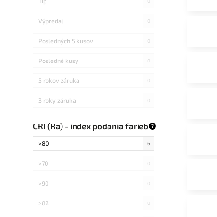
Tip
0
Výpredaj
0
Posledných 5 kusov
0
Posledné kusy
0
5 rokov záruka
0
3 roky záruka
0
CRI (Ra) - index podania farieb
?
>80
6
>70
0
>90
0
>82
0