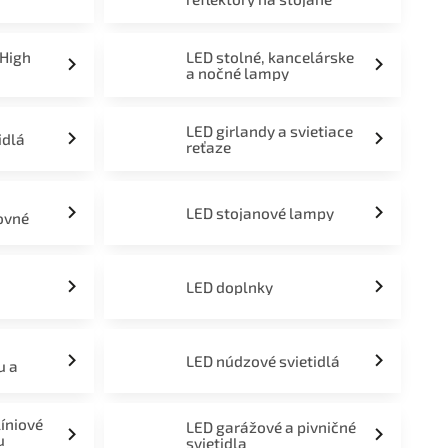
 High
LED stolné, kancelárske
a nočné lampy
LED girlandy a svietiace
idlá
reťaze
LED stojanové lampy
ovné
LED doplnky
LED núdzové svietidlá
u a
líniové
LED garážové a pivničné
u
svietidla