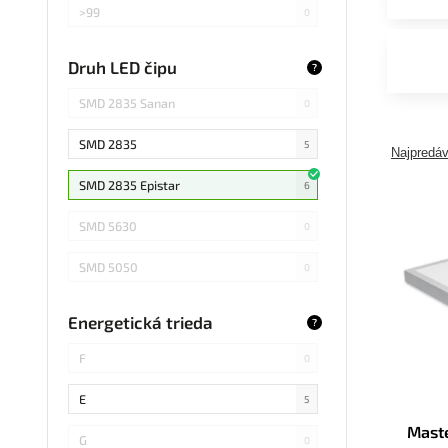
>99
0
>75
0
Druh LED čipu
?
Záleží od použitej žiarovky
0
SMD 2835 Sanan
0
SMD 2835
5
Najpredáv
SMD 2835 Epistar
6
SMD 5630
0
SMD 5050
0
COB Epistar
0
Energetická trieda
?
SMD 4014
4
F
0
COB
3
E
5
Mast
SMD 5730
0
G
0