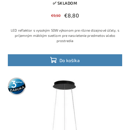
✅ SKLADOM
€8,80
€9,50
LED reflektor s vysokým 50W výkonom pre rôzne dizajnové účely, s
príjemným mäkkým svetlom pre nasvietenie predmetov alebo
prostredia
Do košíka
3 roky
záruka