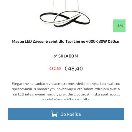
–8 %
MasterLED Závesné svietidlo Tavi čierne 4000K 30W Ø50cm
✅ SKLADOM
€48,40
€52,69
Elegantné na lankách visiace stropné svietidlo s vysokou kvalitou
spracovania, s moderným inovatívnym vzhľadom, zdrojom svetla
sú LED integrované moduly pre dlhú životnosť, nízku spotrebu a
vysoký výkon vášho svietidla.
Do košíka