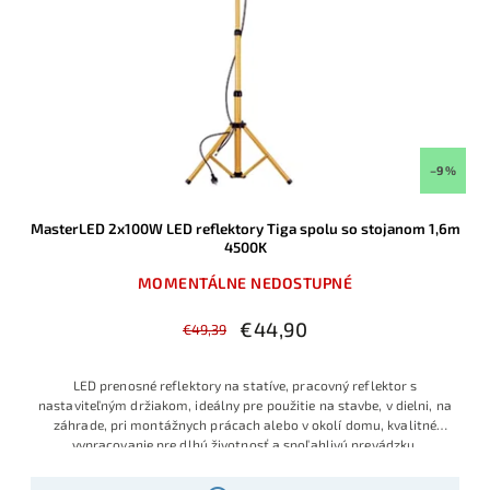
–9 %
MasterLED 2x100W LED reflektory Tiga spolu so stojanom 1,6m
4500K
MOMENTÁLNE NEDOSTUPNÉ
€44,90
€49,39
LED prenosné reflektory na statíve, pracovný reflektor s
nastaviteľným držiakom, ideálny pre použitie na stavbe, v dielni, na
záhrade, pri montážnych prácach alebo v okolí domu, kvalitné
vypracovanie pre dlhú životnosť a spoľahlivú prevádzku,