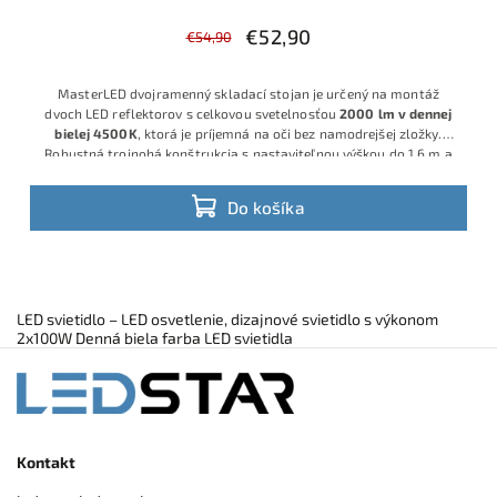
€52,90
€54,90
MasterLED dvojramenný skladací stojan je určený na montáž
dvoch LED reflektorov s celkovou svetelnosťou
2000 lm v dennej
bielej 4500K
, ktorá je príjemná na oči bez namodrejšej zložky.
Robustná trojnohá konštrukcia s nastaviteľnou výškou do 1,6 m a
sklopnými nohami umožňuje stabilné osvetlenie dielne, stavby či
skladu
Do košíka
LED svietidlo – LED osvetlenie, dizajnové svietidlo s výkonom
2x100W Denná biela farba LED svietidla
Kontakt