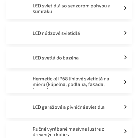
LED svietidlá so senzorom pohybu a
súmraku
LED núdzové svietidlá
LED svetlá do bazéna
Hermetické IP68 líniové svietidlá na
mieru (kúpeľňa, podlaha, fasáda,
terasa)
LED garážové a pivničné svietidla
Ručné vyrábané masívne lustre z
drevených kolies