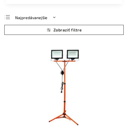
Najpredávanejšie
Najlacnejšie
Najdrahšie
Abecedne