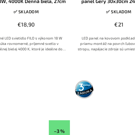
18W, 4000K Denná biela, 27cm
panel Gery 30x30cm 2
✅ SKLADOM
✅ SKLADOM
€18,90
€21
né LED svietidlo FILO s výkonom 18 W
LED panel na kovovom podklade
úka rovnomerné, príjemné svetlo v
priamu montáž na povrch ľubov
lnej bielej 4000 K, ktoré je ideálne do
stropu, napájacie zdroje sú umies
 kuchýň alebo menších kancelárií. Tenký
LED panelu, postačí pripojenie 
 dizajn s priemerom približne 270 mm,
ym rámom a bielym difúzorom pôsobí
ne a nenápadne zapadne do väčšiny
interiérov.
3 roky
záruka
–3 %