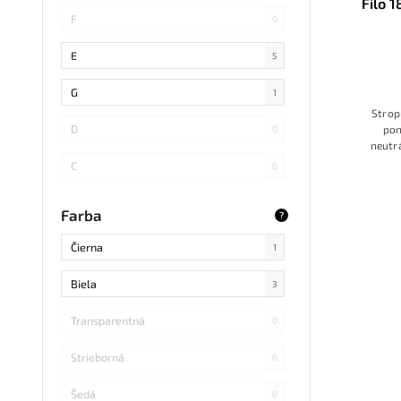
Filo 
SMD 4014
0
F
0
COB
0
E
5
SMD 5730
0
G
1
Strop
SMD
0
D
pon
0
neutrá
LED DIP
0
chodieb,
C
0
okrúhly
čiern
S14 LED
0
B
0
moder
Farba
?
SMD Samsung
1
Čierna
1
SMD 2838
0
Biela
3
SMD 2836
0
Transparentná
0
SMD 5730 Samsung
0
Strieborná
0
Refond
0
Šedá
0