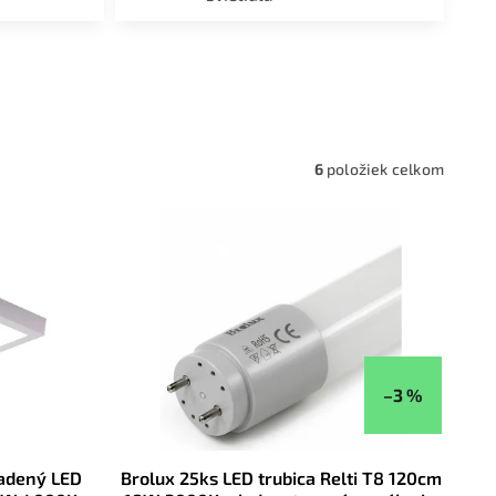
a,
6
položiek celkom
–3 %
sadený LED
Brolux 25ks LED trubica Relti T8 120cm