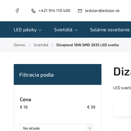
+421 914 110 400
ledstar@ledstar.sk
LED pásiky
Svietidlá
Solárne osvetlenie
Domov
Svietidlá
Dizajnové 18W SMD 2835 LED svetlo
/
/
Di
LED sviet
Cena
€
18
€
39
Na sklade
6