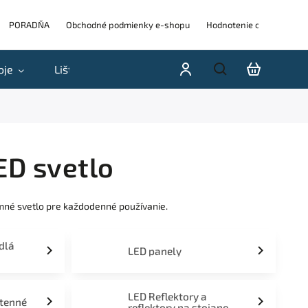
PORADŇA
Obchodné podmienky e-shopu
Hodnotenie obchodu
oje
Lišty
Akcie a výpredaje
Blog
H
ED svetlo
mné svetlo pre každodenné používanie.
idlá
LED panely
LED Reflektory a
stenné
reflektory na stojane