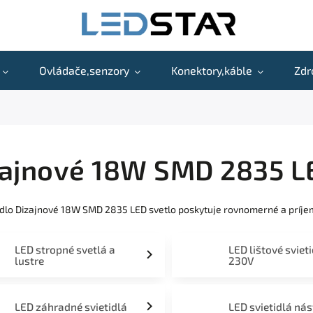
Ovládače,senzory
Konektory,káble
Zdr
zajnové 18W SMD 2835 L
idlo Dizajnové 18W SMD 2835 LED svetlo poskytuje rovnomerné a príje
LED stropné svetlá a
LED lištové sviet
lustre
230V
LED záhradné svietidlá
LED svietidlá ná