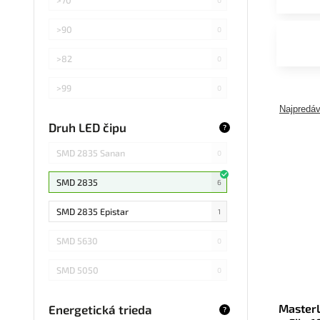
>90
0
>82
0
>99
0
Najpredáv
>75
0
Druh LED čipu
?
Záleží od použitej žiarovky
0
SMD 2835 Sanan
0
SMD 2835
6
SMD 2835 Epistar
1
SMD 5630
0
SMD 5050
0
COB Epistar
0
MasterL
Energetická trieda
?