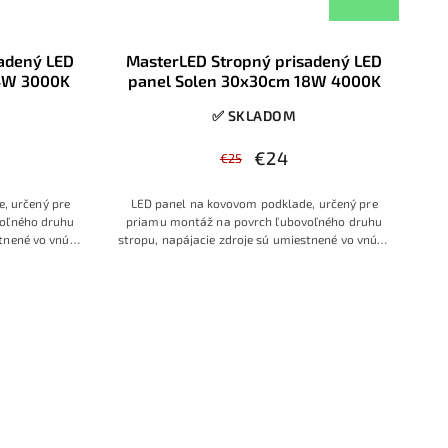
sadený LED
MasterLED Stropný prisadený LED
4W 3000K
panel Solen 30x30cm 18W 4000K
✅ SKLADOM
€24
€25
, určený pre
LED panel na kovovom podklade, určený pre
oľného druhu
priamu montáž na povrch ľubovoľného druhu
tnené vo vnútri
stropu, napájacie zdroje sú umiestnené vo vnútri
panelu k 230V
LED panelu, postačí pripojenie panelu k 230V