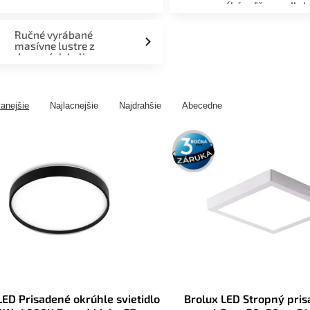
(kúpeľňa, podlah
fasáda, terasa)
Ručné vyrábané
masívne lustre z
drevených kolies
anejšie
Najlacnejšie
Najdrahšie
Abecedne
3 roky
záruka
ED Prisadené okrúhle svietidlo
Brolux LED Stropný pri