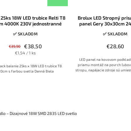
 25ks 18W LED trubice Relti T8
Brolux LED Stropný pri
m 4000K 230V jednostranné
panel Gery 30x30cm 2
✅ SKLADOM
✅ SKLADOM
€38,50
€28,60
€39,90
€1,54 / 1 ks
LED panel na kovovom podklade
priamu montáž na povrch ľubov
ack balenie 25ks x 18W LED trubice T8
stropu, napájacie zdroje sú umies
20cm s farbou svetla Denná Biela
LED panelu, postačí pripojenie 
idlo – Dizajnové 18W SMD 2835 LED svetlo