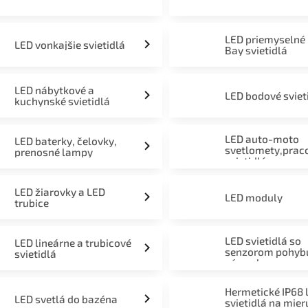
LED priemyselné
LED vonkajšie svietidlá
Bay svietidlá
LED nábytkové a
LED bodové sviet
kuchynské svietidlá
LED auto-moto
LED baterky, čelovky,
svetlomety,prac
prenosné lampy
svietidlá
LED žiarovky a LED
LED moduly
trubice
LED svietidlá so
LED lineárne a trubicové
senzorom pohyb
svietidlá
súmraku
Hermetické IP68 
LED svetlá do bazéna
svietidlá na mier