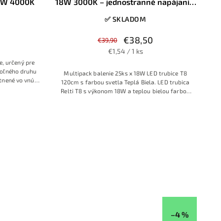
4W 4000K
18W 3000K – jednostranné napájanie,
1800lm
✅ SKLADOM
€38,50
€39,90
€1,54 / 1 ks
, určený pre
oľného druhu
Multipack balenie 25ks x 18W LED trubice T8
tnené vo vnútri
120cm s farbou svetla Teplá Biela. LED trubica
panelu k 230V
Relti T8 s výkonom 18W a teplou bielou farbou
svetla 3000K je vhodná pre priestory, kde chcete
dosiahnuť príjemnú atmosféru. Efektívna
náhrada za bežné žiarivky s jednostranným
napájaním.
–4 %