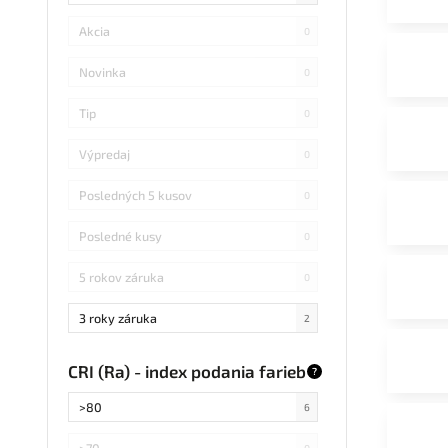
Akcia
0
Novinka
0
Tip
0
Výpredaj
0
Posledných 5 kusov
0
Posledné kusy
0
5 rokov záruka
0
3 roky záruka
2
CRI (Ra) - index podania farieb
?
>80
6
>70
0