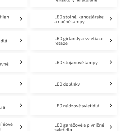
 High
LED stolné, kancelárske
a nočné lampy
LED girlandy a svietiace
idlá
reťaze
LED stojanové lampy
ovné
LED doplnky
LED núdzové svietidlá
u a
líniové
LED garážové a pivničné
u
svietidla