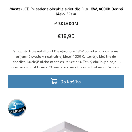
MasterLED Prisadené okrúhle svietidlo Filo 18W, 4000K Denná
biela, 27cm
✅ SKLADOM
€18,90
Stropné LED svietidlo FILO s výkonom 18 W ponúka rovnomerné,
príjemné svetlo v neutrálnej bielej 4000 K, ktoré je ideálne do
chodieb, kuchýň alebo menších kancelárií. Tenký okrúhly dizajn s
priemerom približne 270 mm, čiernym rámom a bielym difúzorom
pôsobí moderne a nenápadne zapadne do väčšiny interiérov.
Do košíka
3 roky
záruka