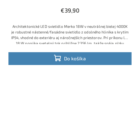
€39,90
Architektonické LED svietidlo Merko 18W v neutrálnej bielej 4000K
je robustné nástenné/​fasádne svietidlo z odolného hliníka s krytím
IP54, vhodné do exteriéru aj náročnejších priestorov. Pri príkonu len
18 W ponúka svetelný tok približne 2356 lm, takže spája nízku
spotrebu s veľmi dobrou svietivosťou a prakticky bezúdržbovou
prevádzkou. Využitie na fasádu aj do interiéru. S nastaviteľným
Do košíka
pohybovým senzorom.