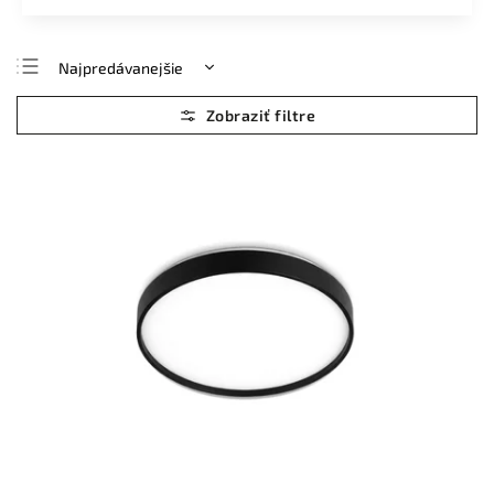
Najpredávanejšie
Najlacnejšie
Najdrahšie
Abecedne