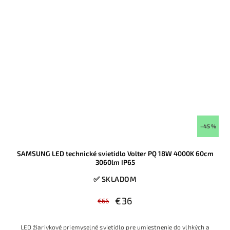
–45 %
SAMSUNG LED technické svietidlo Volter PQ 18W 4000K 60cm
3060lm IP65
✅ SKLADOM
€36
€66
LED žiarivkové priemyselné svietidlo pre umiestnenie do vlhkých a