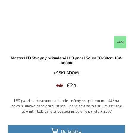
–4 %
MasterLED Stropný prisadený LED panel Solen 30x30cm 18W
4000K
✅ SKLADOM
€24
€25
LED panel na kovovom podklade, určený pre priamu montáž na
povrch ľubovoľného druhu stropu, napájacie zdroje sú umiestnené
vo vnútri LED panelu, postačí pripojenie panelu k 230V
Do košíka