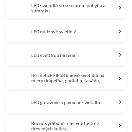
LED svietidlá so senzorom pohybu a
súmraku
LED núdzové svietidlá
LED svetlá do bazéna
Hermetické IP68 líniové svietidlá na
mieru (kúpeľňa, podlaha, fasáda,
terasa)
LED garážové a pivničné svietidla
Ručné vyrábané masívne lustre z
drevených kolies