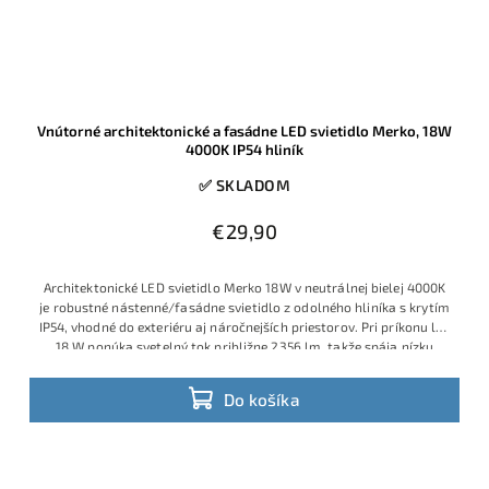
Vnútorné architektonické a fasádne LED svietidlo Merko, 18W
4000K IP54 hliník
✅ SKLADOM
€29,90
Architektonické LED svietidlo Merko 18W v neutrálnej bielej 4000K
je robustné nástenné/​fasádne svietidlo z odolného hliníka s krytím
IP54, vhodné do exteriéru aj náročnejších priestorov. Pri príkonu len
18 W ponúka svetelný tok približne 2356 lm, takže spája nízku
spotrebu s veľmi dobrou svietivosťou a prakticky bezúdržbovou
prevádzkou. Využitie na fasádu aj do interiéru.
Do košíka