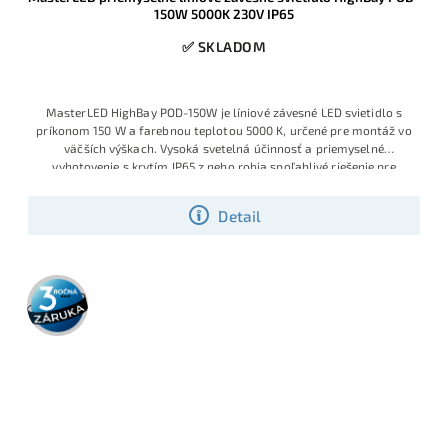
150W 5000K 230V IP65
✅ SKLADOM
MasterLED HighBay POD-150W je líniové závesné LED svietidlo s
príkonom 150 W a farebnou teplotou 5000 K, určené pre montáž vo
väčších výškach. Vysoká svetelná účinnosť a priemyselné
vyhotovenie s krytím IP65 z neho robia spoľahlivé riešenie pre
celoplošné osvetlenie výrobných hál, skladov či logistických
centier.
Detail
3 roky
záruka