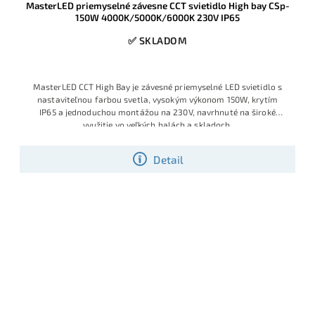
MasterLED priemyselné závesne CCT svietidlo High bay CSp-
150W 4000K/5000K/6000K 230V IP65
✅ SKLADOM
MasterLED C
CT High Bay je
závesné priem
yselné LED sv
ietidlo s
nastav
iteľnou farbou
svetla, vysok
ým výkonom 150
W, krytím
IP65
a jednoduchou
montážou na
230V, navrhnut
é na široké
využ
itie vo veľkých
halách a skl
adoch.
Detail