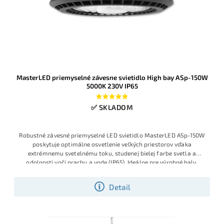
MasterLED priemyselné závesne svietidlo High bay ASp-150W
5000K 230V IP65
✅ SKLADOM
Robustné závesné priemyselné LED svietidlo MasterLED ASp-150W
poskytuje optimálne osvetlenie veľkých priestorov vďaka
extrémnemu svetelnému toku, studenej bielej farbe svetla a
odolnosti voči prachu a vode (IP65). Ideálne pre výrobné haly,
sklady, logistické centrá a športové priestory s vysokým stropom.
Detail