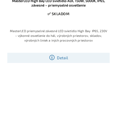
MasterLED High Bay LED svietidlo ADC 150W, 5000K, IP65,
závesné – priemyselné osvetlenie
✅ SKLADOM
MasterLED priemyselné závesné LED svietidlo High Bay IP65, 230V
– výkonné osvetlenie do hál, výrobných priestorov, skladov,
výrobných liniek a iných pracovných priestorov
Detail