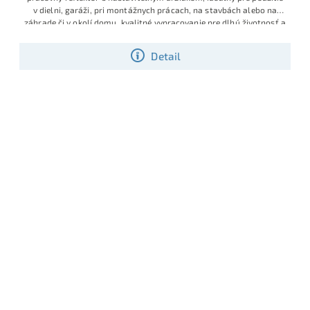
v dielni, garáži, pri montážnych prácach, na stavbách alebo na
záhrade či v okolí domu, kvalitné vypracovanie pre dlhú životnosť a
Detail