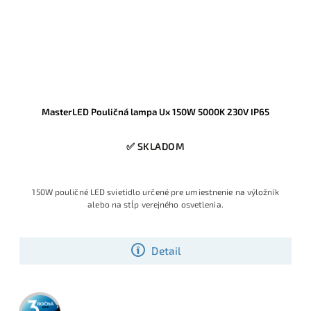
MasterLED Pouličná lampa Ux 150W 5000K 230V IP65
✅ SKLADOM
150W pouličné LED svietidlo určené pre umiestnenie na výložník
alebo na stĺp verejného osvetlenia.
Detail
3 roky