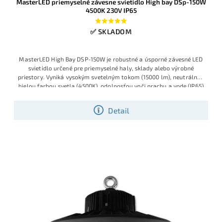
MasterLED priemyselné závesne svietidlo High bay DSp-150W
4500K 230V IP65
✅ SKLADOM
MasterLED High Bay DSP-150W je robustné a úsporné závesné LED
svietidlo určené pre priemyselné haly, sklady alebo výrobné
priestory. Vyniká vysokým svetelným tokom (15000 lm), neutrálnou
bielou farbou svetla (4500K), odolnosťou voči prachu a vode (IP65)
a jednoduchou inštaláciou na 230V.
Detail