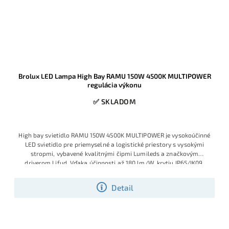
Brolux LED Lampa High Bay RAMU 150W 4500K MULTIPOWER
regulácia výkonu
✅ SKLADOM
High bay svietidlo RAMU 150W 4500K MULTIPOWER je vysokoúčinné
LED svietidlo pre priemyselné a logistické priestory s vysokými
stropmi, vybavené kvalitnými čipmi Lumileds a značkovým
driverom Lifud. Vďaka účinnosti až 180 lm/W, krytiu IP65/IK09,
stmievaniu 1–10 V a funkcii MULTIPOWER pre možnosť nastavenia
výkonu 85/115/150 W ponúka mimoriadne úspornú a spoľahlivú
Detail
náhradu za výbojkové svietidlá.