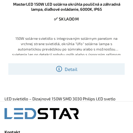
MasterLED 150W LED solárna okrúhla pouličná a záhradná
lampa, diaľkové ovládanie, 6000K, IP65
✅ SKLADOM
150W solárne svietidlo s integrovaným solárnym panelom na
vrchnej strane svietidlá, okrúhla "Ufo" solárna lampa s
automatickou prevádzkou po súmraku alebo s možnosťou
svietenia len po detekcií pohybu osôb alebo s úsporným režimom
Detail
LED svietidlo – Dizajnové 150W SMD 3030 Philips LED svetlo
Kontakt