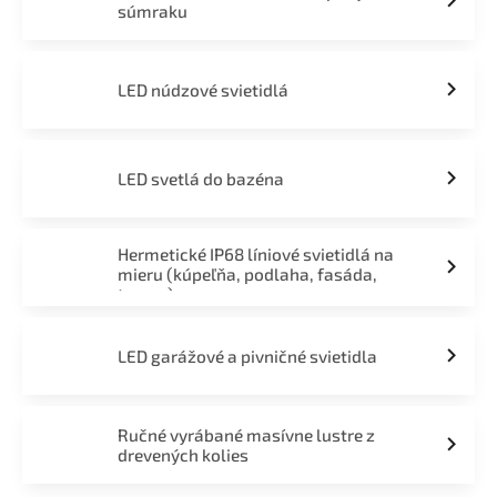
súmraku
LED núdzové svietidlá
LED svetlá do bazéna
Hermetické IP68 líniové svietidlá na
mieru (kúpeľňa, podlaha, fasáda,
terasa)
LED garážové a pivničné svietidla
Ručné vyrábané masívne lustre z
drevených kolies