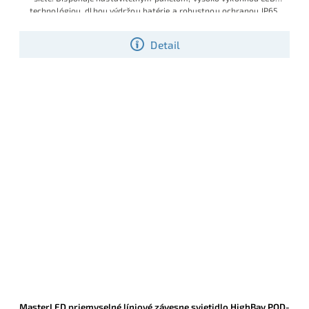
technológiou, dlhou výdržou batérie a robustnou ochranou IP65.
Detail
MasterLED priemyselné líniové závesne svietidlo HighBay POD-