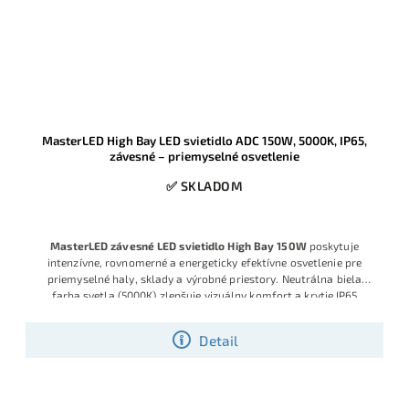
MasterLED High Bay LED svietidlo ADC 150W, 5000K, IP65,
závesné – priemyselné osvetlenie
✅ SKLADOM
MasterLED závesné LED svietidlo High Bay 150W
poskytuje
intenzívne, rovnomerné a energeticky efektívne osvetlenie pre
priemyselné haly, sklady a výrobné priestory. Neutrálna biela
farba svetla (5000K) zlepšuje vizuálny komfort a krytie IP65
zabezpečuje spoľahlivú prevádzku aj v prašnom či vlhkom
prostredí.
Detail