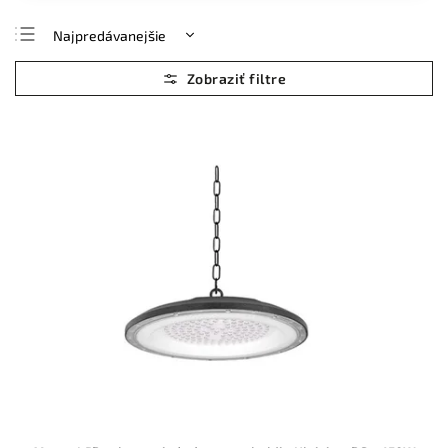
Najpredávanejšie
Najlacnejšie
Najdrahšie
Abecedne