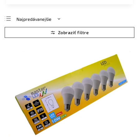
Najpredávanejšie
Najlacnejšie
Najdrahšie
Abecedne