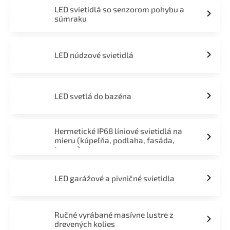
LED svietidlá so senzorom pohybu a
súmraku
LED núdzové svietidlá
LED svetlá do bazéna
Hermetické IP68 líniové svietidlá na
mieru (kúpeľňa, podlaha, fasáda,
terasa)
LED garážové a pivničné svietidla
Ručné vyrábané masívne lustre z
drevených kolies