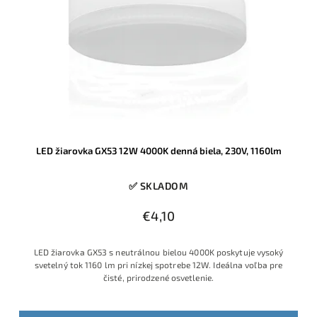
LED žiarovka GX53 12W 4000K denná biela, 230V, 1160lm
✅ SKLADOM
€4,10
LED žiarovka GX53 s neutrálnou bielou 4000K poskytuje vysoký
svetelný tok 1160 lm pri nízkej spotrebe 12W. Ideálna voľba pre
čisté, prirodzené osvetlenie.